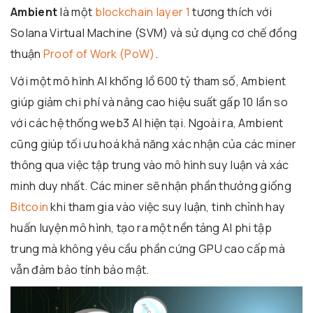
Ambient
là một
blockchain layer 1
tương thích với
Solana Virtual Machine (SVM) và sử dụng cơ chế đồng
thuận
Proof of Work (PoW)
.
Với một mô hình AI khổng lồ 600 tỷ tham số, Ambient
giúp giảm chi phí và nâng cao hiệu suất gấp 10 lần so
với các hệ thống web3 AI hiện tại. Ngoài ra, Ambient
cũng giúp tối ưu hoá khả năng xác nhận của các miner
thông qua việc tập trung vào mô hình suy luận và xác
minh duy nhất. Các miner sẽ nhận phần thưởng giống
Bitcoin
khi tham gia vào việc suy luận, tinh chỉnh hay
huấn luyện mô hình, tạo ra một nền tảng AI phi tập
trung mà không yêu cầu phần cứng GPU cao cấp mà
vẫn đảm bảo tính bảo mật.