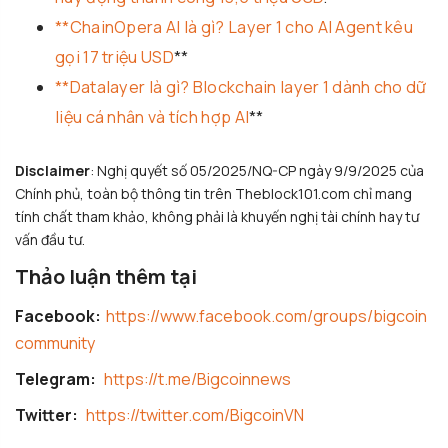
**ChainOpera AI là gì? Layer 1 cho AI Agent kêu
gọi 17 triệu USD
**
**Datalayer là gì? Blockchain layer 1 dành cho dữ
liệu cá nhân và tích hợp AI
**
Disclaimer
: Nghị quyết số 05/2025/NQ-CP ngày 9/9/2025 của
Chính phủ, toàn bộ thông tin trên Theblock101.com chỉ mang
tính chất tham khảo, không phải là khuyến nghị tài chính hay tư
vấn đầu tư.
Thảo luận thêm tại
Facebook:
https://www.facebook.com/groups/bigcoin
community
Telegram:
https://t.me/Bigcoinnews
Twitter:
https://twitter.com/BigcoinVN