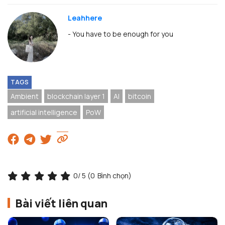
Leahhere
- You have to be enough for you
TAGS
Ambient
blockchain layer 1
AI
bitcoin
artificial intelligence
PoW
0
/ 5 (
0
Bình chọn)
Bài viết liên quan