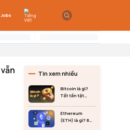
 Jobs
 vẫn
Tin xem nhiều
Bitcoin là gì?
Tất tần tật
những thông tin
quan trọng về
Ethereum
Bitcoin
(ETH) là gì? 8
lưu ý không thể