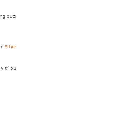
ng dưới
khi
Ether
 trì xu