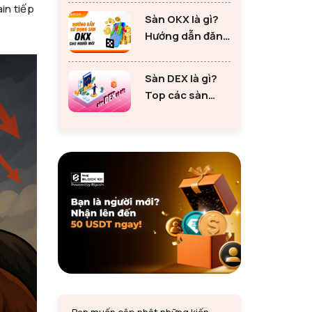
in tiếp
bỏ qua khi đầu
Sàn OKX là gì?
tư Ethereum
Hướng dẫn đăng
ký sàn OKX đơn
giản cho người
Sàn DEX là gì?
mới
Top các sàn
DEX lớn nhất thị
trường 2024