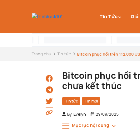
Tin Tức
Giá
Trang chủ
Tin tức
Bitcoin phục hồi trên 112.000 US
Bitcoin phục hồi 
chưa kết thúc
Tin tức
Tin mới
By
Evelyn
29/09/2025
Mục lục nội dung