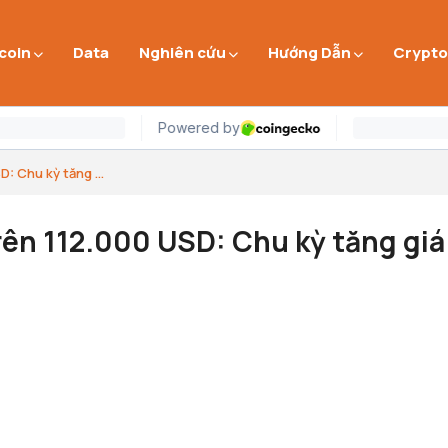
 coin
Data
Nghiên cứu
Hướng Dẫn
Crypto
D: Chu kỳ tăng ...
trên 112.000 USD: Chu kỳ tăng giá