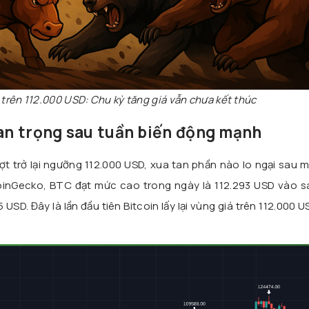
 trên 112.000 USD: Chu kỳ tăng giá vẫn chưa kết thúc
uan trọng sau tuần biến động mạnh
t trở lại ngưỡng 112.000 USD, xua tan phần nào lo ngại sau 
CoinGecko, BTC đạt mức cao trong ngày là 112.293 USD vào s
 USD. Đây là lần đầu tiên Bitcoin lấy lại vùng giá trên 112.000 U