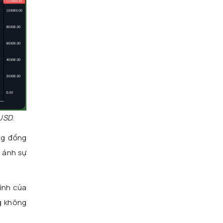
USD.
ng đồng
n ánh sự
bình của
g không