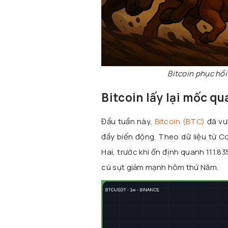
Bitcoin phục hồi
Bitcoin lấy lại mốc q
Đầu tuần này,
Bitcoin (BTC)
đã vượ
đầy biến động. Theo dữ liệu từ 
Hai, trước khi ổn định quanh 111.835
cú sụt giảm mạnh hôm thứ Năm.