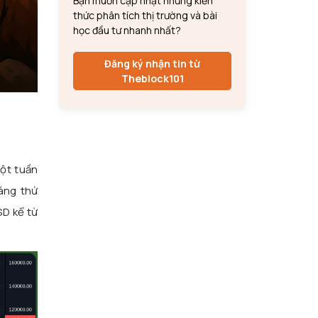
Bạn muốn cập nhật những kiến
thức phân tích thị trường và bài
học đầu tư nhanh nhất?
Đăng ký nhận tin từ
Theblock101
một tuần
áng thứ
SD kể từ