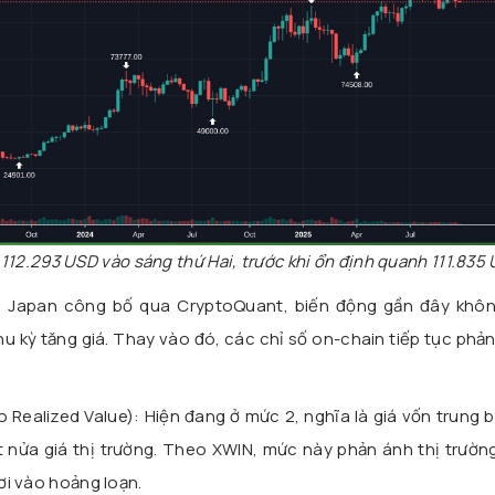
112.293 USD vào sáng thứ Hai, trước khi ổn định quanh 111.835 
 Japan công bố qua CryptoQuant, biến động gần đây khô
 chu kỳ tăng giá. Thay vào đó, các chỉ số on-chain tiếp tục phả
 Realized Value): Hiện đang ở mức 2, nghĩa là giá vốn trung 
 nửa giá thị trường. Theo XWIN, mức này phản ánh thị trườn
i vào hoảng loạn.