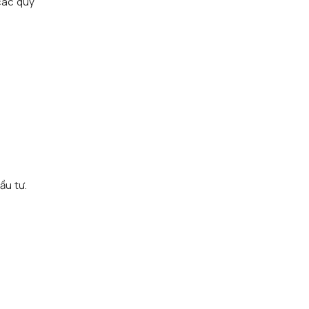
các quỹ
n
ầu tư.