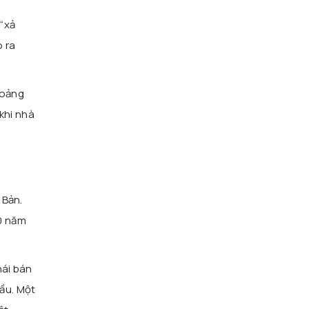
“xả
o ra
khoảng
 khi nhà
 Bản.
10 năm
hái bán
cầu. Một