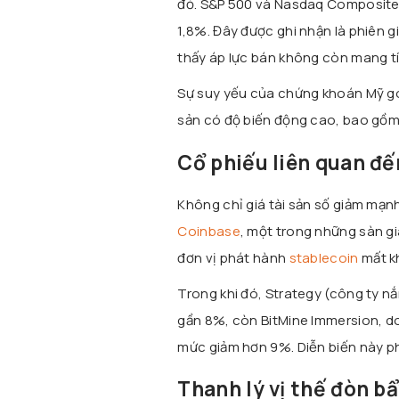
đỏ. S&P 500 và Nasdaq Composite 
1,8%. Đây được ghi nhận là phiên g
thấy áp lực bán không còn mang t
Sự suy yếu của chứng khoán Mỹ góp
sản có độ biến động cao, bao gồm 
Cổ phiếu liên quan đế
Không chỉ giá tài sản số giảm mạnh
Coinbase
, một trong những sàn gi
đơn vị phát hành
stablecoin
mất k
Trong khi đó, Strategy (công ty nắ
gần 8%, còn BitMine Immersion, do
mức giảm hơn 9%. Diễn biến này phả
Thanh lý vị thế đòn bẩ