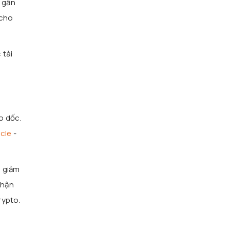
 gần
 cho
 tài
o dốc.
rcle
-
) giảm
nhận
rypto.