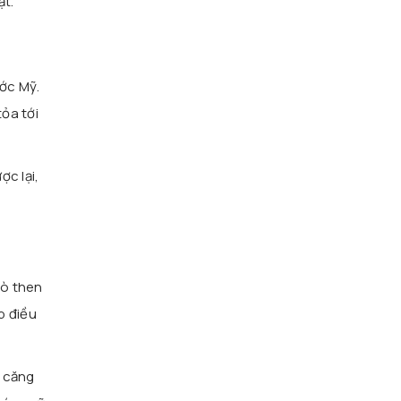
ật.
ước Mỹ.
ỏa tới
ợc lại,
rò then
p điều
n căng