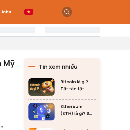
 Jobs
n Mỹ
Tin xem nhiều
Bitcoin là gì?
Tất tần tật
những thông tin
quan trọng về
Ethereum
Bitcoin
(ETH) là gì? 8
lưu ý không thể
ốc
bỏ qua khi đầu