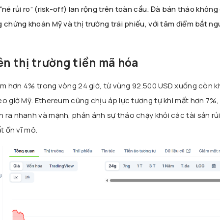
né rủi ro” (risk-off) lan rộng trên toàn cầu. Đà bán tháo không
g chứng khoán Mỹ và thị trường trái phiếu, với tâm điểm bắt ng
ên thị trường tiền mã hóa
m hơn 4% trong vòng 24 giờ, từ vùng 92.500 USD xuống còn 
o giờ Mỹ. Ethereum cũng chịu áp lực tương tự khi mất hơn 7%, 
 ra nhanh và mạnh, phản ánh sự tháo chạy khỏi các tài sản rủi 
t ổn vĩ mô.