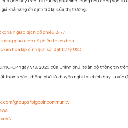
 của đòn bẩy trên thị trường phái sinh, cũng như dòng vốn từ 
iá khả năng ổn định trở lại của thị trường.
ckchain giao dịch cổ phiếu 24/7
 trường giao dịch cổ phiếu token hóa
oken hóa lập đỉnh lịch sử, đạt 1,2 tỷ USD
25/NQ-CP ngày 9/9/2025 của Chính phủ, toàn bộ thông tin trê
t tham khảo, không phải là khuyến nghị tài chính hay tư vấn đ
ok.com/groups/bigcoincommunity
news
coinVN