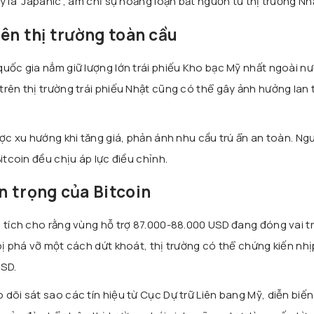
y là “Japanic”, ám chỉ sự hoảng loạn bắt nguồn từ thị trường Nh
ên thị trường toàn cầu
quốc gia nắm giữ lượng lớn trái phiếu Kho bạc Mỹ nhất ngoài n
rên thị trường trái phiếu Nhật cũng có thể gây ảnh hưởng lan t
ược xu hướng khi tăng giá, phản ánh nhu cầu trú ẩn an toàn. Ngư
itcoin đều chịu áp lực điều chỉnh.
n trọng của Bitcoin
n tích cho rằng vùng hỗ trợ 87.000-88.000 USD đang đóng vai t
bị phá vỡ một cách dứt khoát, thị trường có thể chứng kiến nhị
USD.
dõi sát sao các tín hiệu từ Cục Dự trữ Liên bang Mỹ, diễn biế