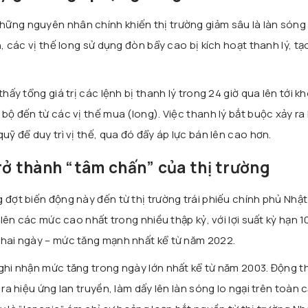
ững nguyên nhân chính khiến thị trường giảm sâu là làn sóng 
h, các vị thế long sử dụng đòn bẩy cao bị kích hoạt thanh lý, tạ
thấy tổng giá trị các lệnh bị thanh lý trong 24 giờ qua lên tới 
 bộ đến từ các vị thế mua (long). Việc thanh lý bắt buộc xảy ra
uỹ để duy trì vị thế, qua đó đẩy áp lực bán lên cao hơn.
rở thành “tâm chấn” của thị trường
 đợt biến động này đến từ thị trường trái phiếu chính phủ Nhật
t lên các mức cao nhất trong nhiều thập kỷ, với lợi suất kỳ hạn 
 hai ngày – mức tăng mạnh nhất kể từ năm 2022.
 ghi nhận mức tăng trong ngày lớn nhất kể từ năm 2003. Động t
 ra hiệu ứng lan truyền, làm dấy lên làn sóng lo ngại trên toàn 