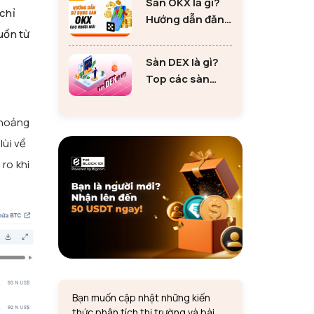
Sàn OKX là gì?
tư Ethereum
 chỉ
Hướng dẫn đăng
uồn từ
ký sàn OKX đơn
giản cho người
Sàn DEX là gì?
mới
Top các sàn
DEX lớn nhất thị
trường 2024
khoảng
lùi về
ro khi
Bạn muốn cập nhật những kiến
thức phân tích thị trường và bài