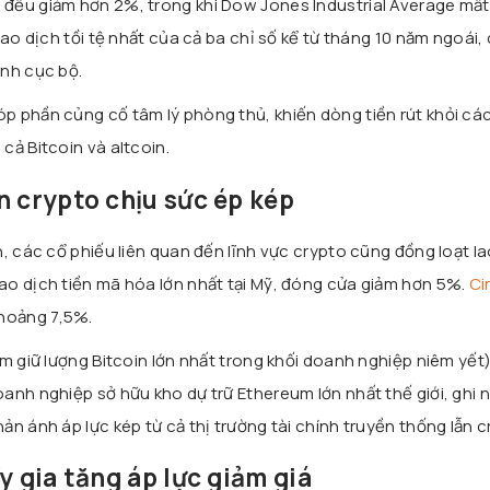
đều giảm hơn 2%, trong khi Dow Jones Industrial Average mất
iao dịch tồi tệ nhất của cả ba chỉ số kể từ tháng 10 năm ngoái,
ính cục bộ.
 phần củng cố tâm lý phòng thủ, khiến dòng tiền rút khỏi các
cả Bitcoin và altcoin.
n crypto chịu sức ép kép
, các cổ phiếu liên quan đến lĩnh vực crypto cũng đồng loạt la
ao dịch tiền mã hóa lớn nhất tại Mỹ, đóng cửa giảm hơn 5%.
Ci
hoảng 7,5%.
m giữ lượng Bitcoin lớn nhất trong khối doanh nghiệp niêm yết
anh nghiệp sở hữu kho dự trữ Ethereum lớn nhất thế giới, ghi 
n ánh áp lực kép từ cả thị trường tài chính truyền thống lẫn c
y gia tăng áp lực giảm giá