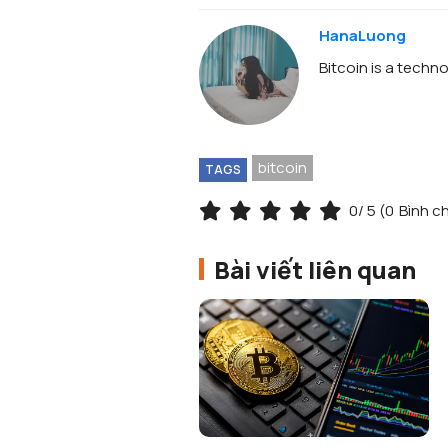
HanaLuong
Bitcoin is a techno
bitcoin
TAGS
0
/ 5 (
0
Bình c
Bài viết liên quan