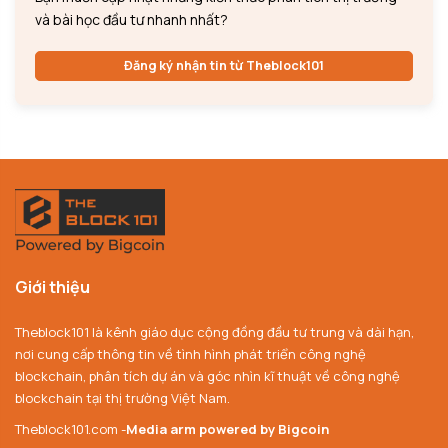
và bài học đầu tư nhanh nhất?
Đăng ký nhận tin từ Theblock101
Giới thiệu
Theblock101 là kênh giáo dục cộng đồng đầu tư trung và dài hạn,
nơi cung cấp thông tin về tình hình phát triển công nghệ
blockchain, phân tích dự án và góc nhìn kĩ thuật về công nghệ
blockchain tại thị trường Việt Nam.
Theblock101.com -
Media arm powered by Bigcoin