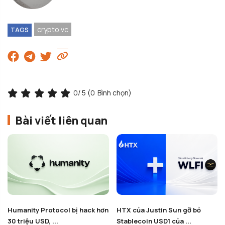
crypto vc
TAGS
0
/ 5 (
0
Bình chọn)
Bài viết liên quan
Humanity Protocol bị hack hơn
HTX của Justin Sun gỡ bỏ
30 triệu USD, ...
Stablecoin USD1 của ...