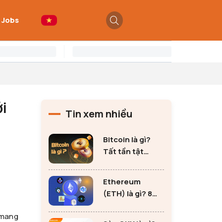
 Jobs
ới
Tin xem nhiều
Bitcoin là gì?
Tất tần tật
những thông tin
quan trọng về
Ethereum
Bitcoin
(ETH) là gì? 8
lưu ý không thể
 mang
bỏ qua khi đầu