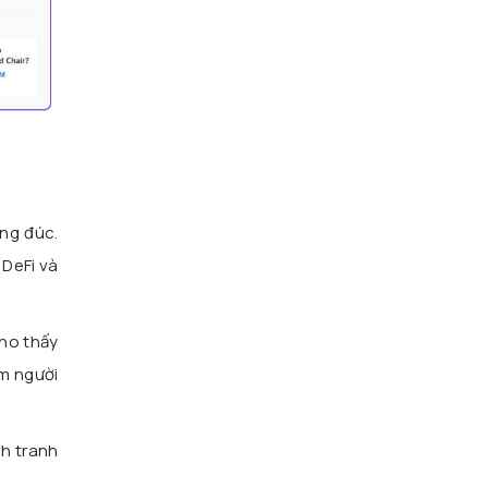
ông đúc.
 DeFi và
cho thấy
óm người
nh tranh