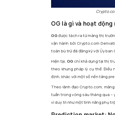
Crypto.co
OG là gì và hoạt động 
OG
được tách ra từ mảng thị trư
vận hành bởi Crypto.com Derivat
toán bù trừ đã đăng ký với Ủy ban
Hiện tại,
OG
chỉ khả dụng tại thị 
theo khung pháp lý cụ thể. Điều
định, khác với một số nền tảng pr
Theo lãnh đạo Crypto.com, mản
tuần trong vòng sáu tháng qua – y
vì duy trì như một tính năng phụ trợ
Prediction market: N