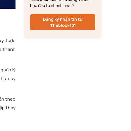
học đầu tư nhanh nhất?
Đăng ký nhận tin từ
Theblock101
này được
m thanh
 quản lý
thủ quy
ần theo
lập thay