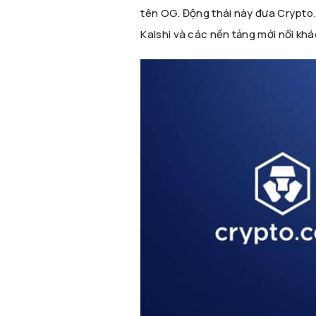
tên OG. Động thái này đưa Crypto.
Kalshi và các nền tảng mới nổi khá