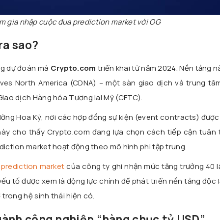
m gia nhập cuộc đua prediction market với OG
ra sao?
ờng dự đoán mà
Crypto.com
triển khai từ năm 2024. Nền tảng 
ives North America (CDNA) – một sàn giao dịch và trung tâ
 Giao dịch Hàng hóa Tương lai Mỹ (CFTC).
trường Hoa Kỳ, nơi các hợp đồng sự kiện (event contracts) được
 này cho thấy Crypto.com đang lựa chọn cách tiếp cận tuân 
ediction market hoạt động theo mô hình phi tập trung.
g
prediction market
của công ty ghi nhận mức tăng trưởng 40 l
ếu tố được xem là động lực chính để phát triển nền tảng độc 
 trong hệ sinh thái hiện có.
gành công nghiệp “hàng chục tỷ USD”