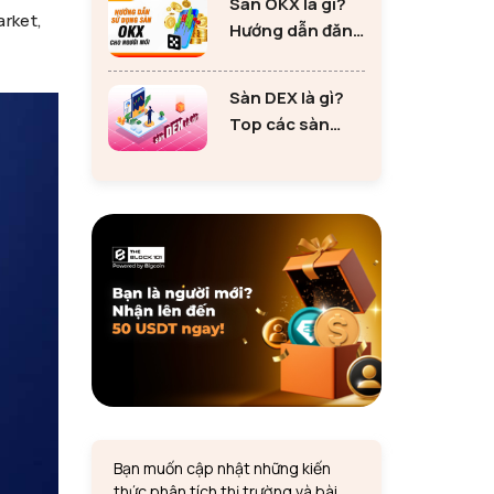
Sàn OKX là gì?
tư Ethereum
arket,
Hướng dẫn đăng
ký sàn OKX đơn
giản cho người
Sàn DEX là gì?
mới
Top các sàn
DEX lớn nhất thị
trường 2024
Bạn muốn cập nhật những kiến
thức phân tích thị trường và bài