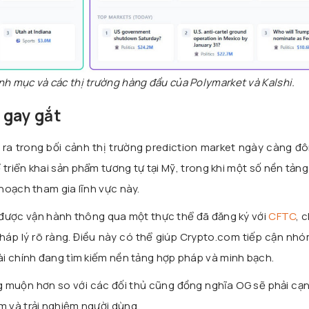
nh mục và các thị trường hàng đầu của Polymarket và Kalshi.
 gay gắt
 ra trong bối cảnh thị trường prediction market ngày càng đ
 triển khai sản phẩm tương tự tại Mỹ, trong khi một số nền tảng
hoạch tham gia lĩnh vực này.
 được vận hành thông qua một thực thể đã đăng ký với
CFTC
, 
háp lý rõ ràng. Điều này có thể giúp Crypto.com tiếp cận nh
i chính đang tìm kiếm nền tảng hợp pháp và minh bạch.
ng muộn hơn so với các đối thủ cũng đồng nghĩa OG sẽ phải cạ
 và trải nghiệm người dùng.