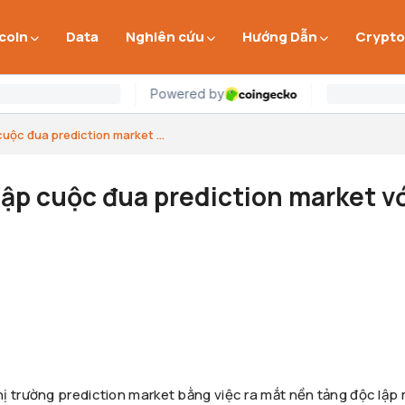
 coin
Data
Nghiên cứu
Hướng Dẫn
Crypto
uộc đua prediction market ...
ập cuộc đua prediction market v
ị trường prediction market bằng việc ra mắt nền tảng độc lập