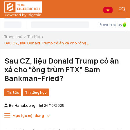
Trang chủ
Tin tức
Sau CZ, liệu Donald Trump có ân xá cho “ông ...
Sau CZ, liệu Donald Trump có ân
xá cho “ông trùm FTX” Sam
Bankman-Fried?
Tin tức
Tin tổng hợp
By
HanaLuong
24/10/2025
Mục lục nội dung