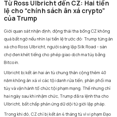
Từ Ross Ulbricht đến CZ: Hai tiền
lệ cho “chính sách ân xá crypto”
của Trump
Giới quan sát nhận định, động thái tha bổng CZ không
quá bất ngờ nếu nhìn lại tiền lệ trước đó: Trump từng ân
xá cho Ross Ulbricht, người sáng lập Silk Road - sàn
chợ đen khét tiếng cho phép giao dịch ma túy bằng
Bitcoin.
Ulbricht bị kết án hai án tù chung thân cộng thêm 40
năm không ân xá vì các tội danh rửa tiền, phân phối ma
túy và vận hành tổ chức tội phạm mạng. Thế nhưng chỉ
hai ngày sau khi nhậm chức, Trump đã ra lệnh tha cho
Ulbricht, bất chấp phản ứng dữ dội từ giới lập pháp.
Trong khi đó, CZ chỉ bị kết án 4 tháng tù vì vi phạm Đạo