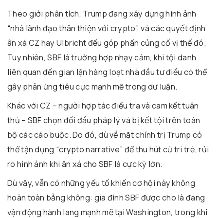
Theo giới phân tích, Trump đang xây dựng hình ảnh
“nhà lãnh đạo thân thiện với crypto”, và các quyết định
ân xá CZ hay Ulbricht đều góp phần củng cố vị thế đó.
Tuy nhiên, SBF là trường hợp nhạy cảm, khi tội danh
liên quan đến gian lận hàng loạt nhà đầu tư điều có thể
gây phản ứng tiêu cực mạnh mẽ trong dư luận.
Khác với CZ – người hợp tác điều tra và cam kết tuân
thủ – SBF chọn đối đầu pháp lý và bị kết tội trên toàn
bộ các cáo buộc. Do đó, dù về mặt chính trị Trump có
thể tận dụng “crypto narrative” để thu hút cử tri trẻ, rủi
ro hình ảnh khi ân xá cho SBF là cực kỳ lớn.
Dù vậy, vẫn có những yếu tố khiến cơ hội này không
hoàn toàn bằng không: gia đình SBF được cho là đang
vận động hành lang mạnh mẽ tại Washington, trong khi