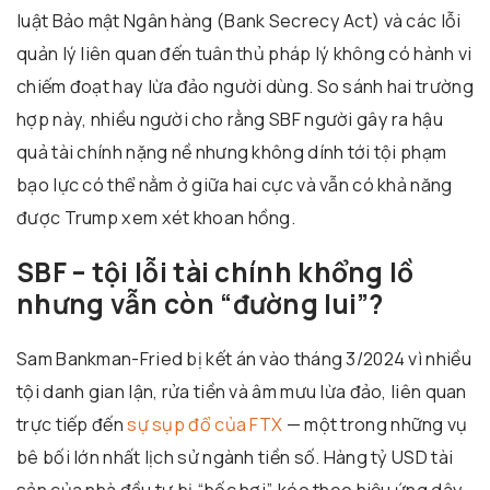
luật Bảo mật Ngân hàng (Bank Secrecy Act) và các lỗi
quản lý liên quan đến tuân thủ pháp lý không có hành vi
chiếm đoạt hay lừa đảo người dùng. So sánh hai trường
hợp này, nhiều người cho rằng SBF người gây ra hậu
quả tài chính nặng nề nhưng không dính tới tội phạm
bạo lực có thể nằm ở giữa hai cực và vẫn có khả năng
được Trump xem xét khoan hồng.
SBF – tội lỗi tài chính khổng lồ
nhưng vẫn còn “đường lui”?
Sam Bankman-Fried bị kết án vào tháng 3/2024 vì nhiều
tội danh gian lận, rửa tiền và âm mưu lừa đảo, liên quan
trực tiếp đến
sự sụp đổ của FTX
— một trong những vụ
bê bối lớn nhất lịch sử ngành tiền số. Hàng tỷ USD tài
sản của nhà đầu tư bị “bốc hơi”, kéo theo hiệu ứng dây