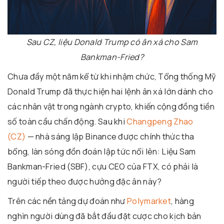
Sau CZ, liệu Donald Trump có ân xá cho Sam
Bankman-Fried?
Chưa đầy một năm kể từ khi nhậm chức, Tổng thống Mỹ
Donald Trump đã thực hiện hai lệnh ân xá lớn dành cho
các nhân vật trong ngành crypto, khiến cộng đồng tiền
số toàn cầu chấn động. Sau khi
Changpeng Zhao
(CZ)
— nhà sáng lập Binance được chính thức tha
bổng, làn sóng đồn đoán lập tức nổi lên: Liệu Sam
Bankman-Fried (SBF), cựu CEO của FTX, có phải là
người tiếp theo được hưởng đặc ân này?
Trên các nền tảng dự đoán như
Polymarket
, hàng
nghìn người dùng đã bắt đầu đặt cược cho kịch bản