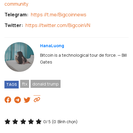
community
Telegram:
https://t.me/Bigcoinnews
Twitter:
https://twitter.com/BigcoinVN
HanaLuong
Bitcoin is a technological tour de force. — Bill
Gates
ftx
donald trump
TAGS
0
/ 5 (
0
Bình chọn)