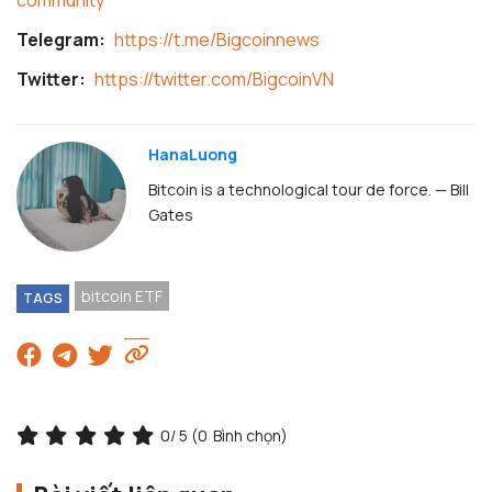
community
Telegram:
https://t.me/Bigcoinnews
Twitter:
https://twitter.com/BigcoinVN
HanaLuong
Bitcoin is a technological tour de force. — Bill
Gates
bitcoin ETF
TAGS
0
/ 5 (
0
Bình chọn)