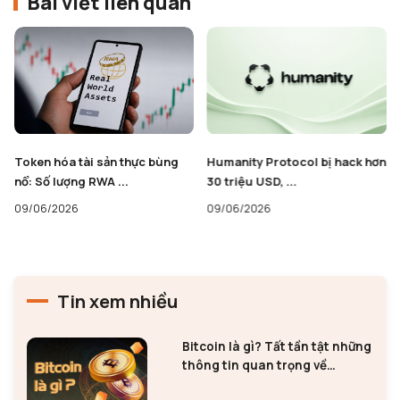
Bài viết liên quan
Humanity Protocol bị hack hơn
HTX của Justin Sun gỡ bỏ
30 triệu USD, ...
Stablecoin USD1 của ...
09/06/2026
08/06/2026
Tin xem nhiều
Bitcoin là gì? Tất tần tật những
thông tin quan trọng về
Bitcoin