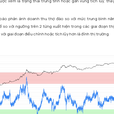
ợc xem là trạng thái trung tính hoặc gần vùng tích lũy, tha
hỉ báo phản ánh doanh thu thợ đào so với mức trung bình nă
 so với ngưỡng trên 2 từng xuất hiện trong các giai đoạn th
ới giai đoạn điều chỉnh hoặc tích lũy hơn là đỉnh thị trường.