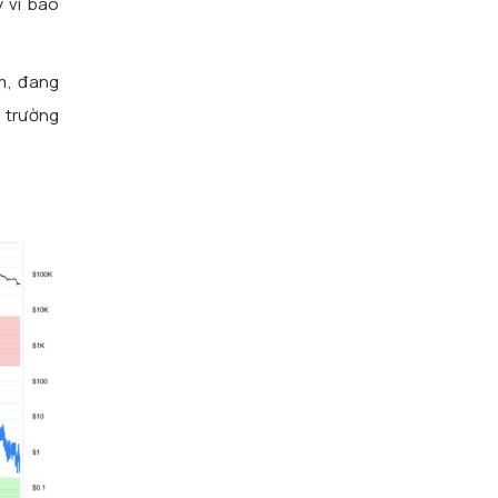
y vì báo
m, đang
ị trường