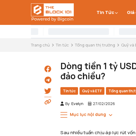
Tin Tức
Giá
Trang chủ
Tin tức
Tổng quan thị trường
Quỹ và 
Dòng tiền 1 tỷ USD 
đảo chiều?
Tin tức
Quỹ và ETF
Tổng quan thị 
By
Evelyn
27/02/2026
Mục lục nội dung
Sau nhiều tuần chịu áp lực rút vố