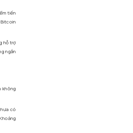
iểm tiến
 Bitcoin
g hỗ trợ
ớng ngắn
h không
chưa có
. Khoảng