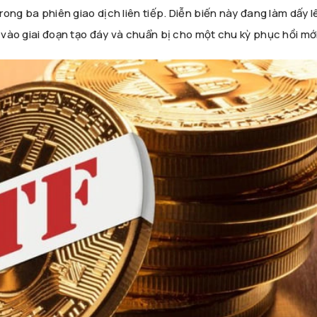
trong ba phiên giao dịch liên tiếp. Diễn biến này đang làm dấy 
c vào giai đoạn tạo đáy và chuẩn bị cho một chu kỳ phục hồi mớ