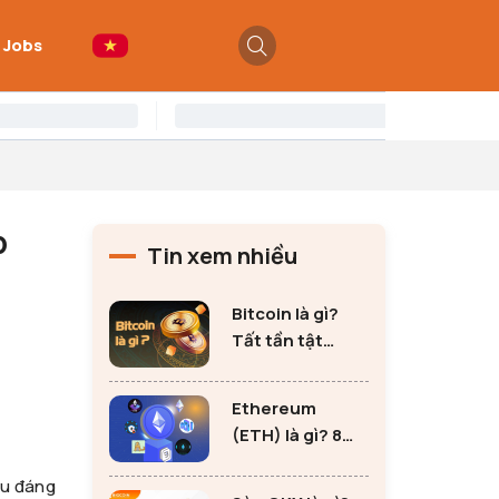
 Jobs
p
Tin xem nhiều
Bitcoin là gì?
Tất tần tật
những thông tin
quan trọng về
Ethereum
Bitcoin
(ETH) là gì? 8
lưu ý không thể
ều đáng
bỏ qua khi đầu