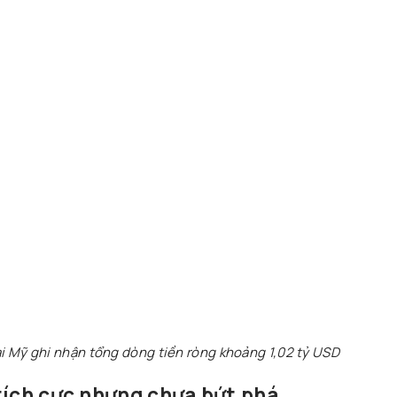
ại Mỹ ghi nhận tổng dòng tiền ròng khoảng 1,02 tỷ USD
tích cực nhưng chưa bứt phá