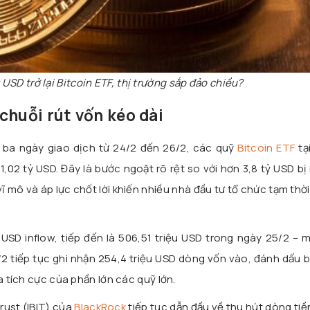
 USD trở lại Bitcoin ETF, thị trường sắp đảo chiều?
chuỗi rút vốn kéo dài
g ba ngày giao dịch từ 24/2 đến 26/2, các quỹ
Bitcoin ETF
tạ
02 tỷ USD. Đây là bước ngoặt rõ rệt so với hơn 3,8 tỷ USD bị 
vĩ mô và áp lực chốt lời khiến nhiều nhà đầu tư tổ chức tạm thời 
 USD inflow, tiếp đến là 506,51 triệu USD trong ngày 25/2 –
2 tiếp tục ghi nhận 254,4 triệu USD dòng vốn vào, đánh dấu 
a tích cực của phần lớn các quỹ lớn.
rust (IBIT) của
BlackRock
tiếp tục dẫn đầu về thu hút dòng tiề