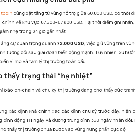
itcoin
cũng bật tăng từ vùng hỗ trợ giữa 60.000 USD, có thời đ
 chỉnh về khu vực 67.500–67.800 USD. Tại thời điểm ghi nhận,
iảm nhẹ trong 24 giờ gần nhất.
háng cự quan trọng quanh
72.000 USD
, việc giữ vững trên vùn
định tương đối sau giai đoạn biến động mạnh. Tuy nhiên, xu hư
iến vĩ mô và tâm lý thị trường toàn cầu.
o thấy trạng thái “hạ nhiệt”
hỉ báo on-chain và chu kỳ thị trường đang cho thấy bức tran
ừng xác định khá chính xác các đỉnh chu kỳ trước đây, hiện 
ng bình động 111 ngày và đường trung bình 350 ngày nhân đôi
cho thấy thị trường chưa bước vào vùng hưng phấn cực độ.