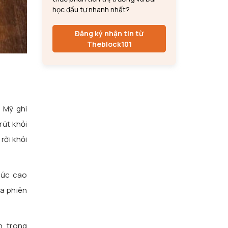
học đầu tư nhanh nhất?
Đăng ký nhận tin từ
Theblock101
i Mỹ ghi
rút khỏi
rời khỏi
 mức cao
ba phiên
n, trong