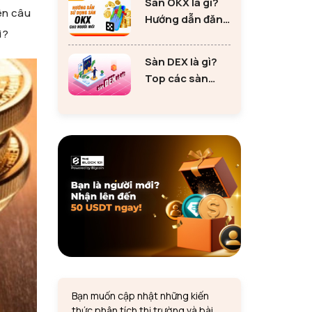
Sàn OKX là gì?
tư Ethereum
lên câu
Hướng dẫn đăng
i?
ký sàn OKX đơn
giản cho người
Sàn DEX là gì?
mới
Top các sàn
DEX lớn nhất thị
trường 2024
Bạn muốn cập nhật những kiến
thức phân tích thị trường và bài