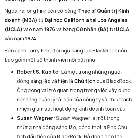
Ngoài ra, ông Fink còn có bằng
Thạc sĩ Quản trị Kinh
doanh (MBA)
từ
Đại học California tại Los Angeles
(UCLA)
vào năm
1976
và bằng
Cử nhân (BA)
từ
UCLA
vào năm
1974
.
Bên cạnh Larry Fink, đội ngũ sáng lập BlackRock còn
bao gồm một số thành viên nổi bật như:
Robert S. Kapito
: Là một trong những người
đồng sáng lập và hiện là
Chủ tịch
của BlackRock.
Ông đóng vai trò quan trọng trong việc xây dựng
nền tảng quản lý tài sản của công ty và chịu trách
nhiệm giám sát hoạt động kinh doanh toàn cầu.
Susan Wagner
: Susan Wagner là một trong
những nhà đồng sáng lập, đồng thời là Phó Chủ
tịch đầu tiên của BlackRock. Bà đóng góp lớn