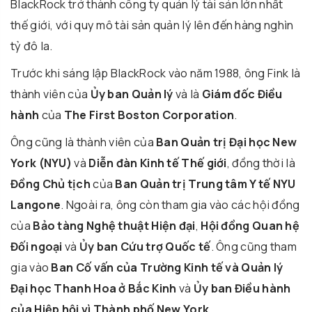
BlackRock trở thành công ty quản lý tài sản lớn nhất
thế giới, với quy mô tài sản quản lý lên đến hàng nghìn
tỷ đô la.
Trước khi sáng lập BlackRock vào năm 1988, ông Fink là
thành viên của
Ủy ban Quản lý
và là
Giám đốc Điều
hành
của
The First Boston Corporation
.
Ông cũng là thành viên của
Ban Quản trị Đại học New
York (NYU)
và
Diễn đàn Kinh tế Thế giới
, đồng thời là
Đồng Chủ tịch
của
Ban Quản trị Trung tâm Y tế NYU
Langone
. Ngoài ra, ông còn tham gia vào các hội đồng
của
Bảo tàng Nghệ thuật Hiện đại
,
Hội đồng Quan hệ
Đối ngoại
và
Ủy ban Cứu trợ Quốc tế
. Ông cũng tham
gia vào
Ban Cố vấn của Trường Kinh tế và Quản lý
Đại học Thanh Hoa ở Bắc Kinh
và
Ủy ban Điều hành
của Hiệp hội vì Thành phố New York
.