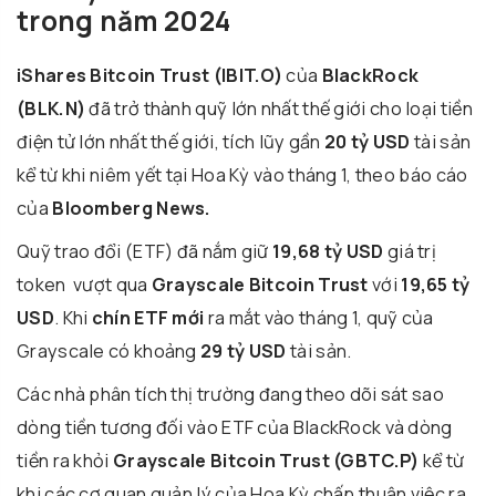
trong năm 2024
iShares Bitcoin Trust (IBIT.O)
của
BlackRock
(BLK.N)
đã trở thành quỹ lớn nhất thế giới cho loại tiền
điện tử lớn nhất thế giới, tích lũy gần
20 tỷ USD
tài sản
kể từ khi niêm yết tại Hoa Kỳ vào tháng 1, theo báo cáo
của
Bloomberg News.
Quỹ trao đổi (ETF) đã nắm giữ
19,68 tỷ USD
giá trị
token vượt qua
Grayscale Bitcoin Trust
với
19,65 tỷ
USD
. Khi
chín ETF mới
ra mắt vào tháng 1, quỹ của
Grayscale có khoảng
29 tỷ USD
tài sản.
Các nhà phân tích thị trường đang theo dõi sát sao
dòng tiền tương đối vào ETF của BlackRock và dòng
tiền ra khỏi
Grayscale Bitcoin Trust (GBTC.P)
kể từ
khi các cơ quan quản lý của Hoa Kỳ chấp thuận việc ra