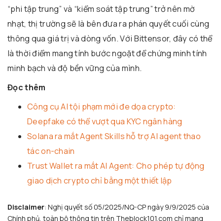
“phi tập trung” và “kiểm soát tập trung” trở nên mờ
nhạt, thị trường sẽ là bên đưa ra phán quyết cuối cùng
thông qua giá trị và dòng vốn. Với Bittensor, đây có thể
là thời điểm mang tính bước ngoặt để chứng minh tính
minh bạch và độ bền vững của mình.
Đọc thêm
Công cụ AI tội phạm mới đe dọa crypto:
Deepfake có thể vượt qua KYC ngân hàng
Solana ra mắt Agent Skills hỗ trợ AI agent thao
tác on-chain
Trust Wallet ra mắt AI Agent: Cho phép tự động
giao dịch crypto chỉ bằng một thiết lập
Disclaimer
: Nghị quyết số 05/2025/NQ-CP ngày 9/9/2025 của
Chính phủ, toàn bộ thông tin trên Theblock101.com chỉ mang