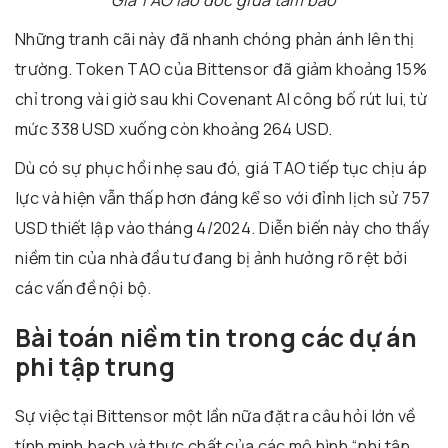
Những tranh cãi này đã nhanh chóng phản ánh lên thị
trường. Token TAO của Bittensor đã giảm khoảng 15%
chỉ trong vài giờ sau khi Covenant AI công bố rút lui, từ
mức 338 USD xuống còn khoảng 264 USD.
Dù có sự phục hồi nhẹ sau đó, giá TAO tiếp tục chịu áp
lực và hiện vẫn thấp hơn đáng kể so với đỉnh lịch sử 757
USD thiết lập vào tháng 4/2024. Diễn biến này cho thấy
niềm tin của nhà đầu tư đang bị ảnh hưởng rõ rệt bởi
các vấn đề nội bộ.
Bài toán niềm tin trong các dự án
phi tập trung
Sự việc tại Bittensor một lần nữa đặt ra câu hỏi lớn về
tính minh bạch và thực chất của các mô hình “phi tập