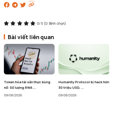
0
/ 5 (
0
Bình chọn)
Bài viết liên quan
Humanity Protocol bị hack hơn
HTX của Justin Sun gỡ bỏ
30 triệu USD, ...
Stablecoin USD1 của ...
09/06/2026
08/06/2026