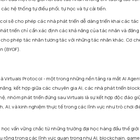
các hệ thống tự điều phối, tự học và tự cải tiến.
tocol sẽ cho phép các nhà phát triển dễ dàng triển khai các tá
át triển chỉ cần xác định các khả năng của tác nhân và đăng
ể cho phép tác nhân tương tác với những tác nhân khác. Cơ ch
n (BYOF).
à Virtuals Protocol - một trong những nền tảng ra mắt AI Agen
 năng, kết hợp giữa các chuyên gia AI, các nhà phát triển bloc
 nhóm phát triển đứng sau Virtuals là sự kết hợp độc đáo gi
, AI, và kinh nghiệm thực tế trong các lĩnh vực như trò chơi đi
 học vấn vững chắc từ những trường đại học hàng đầu thế giới
u rộng trong các lĩnh vực quan trọng như AI, blockchain, game