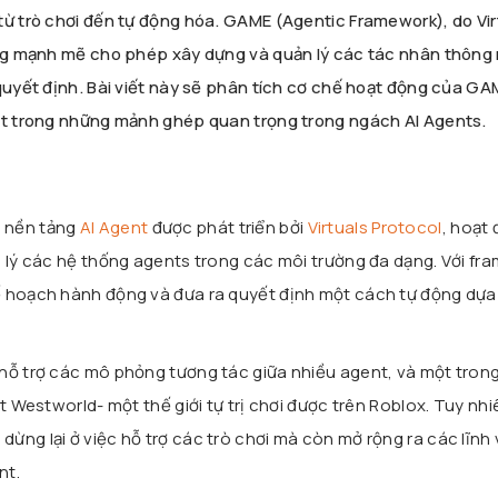
từ trò chơi đến tự động hóa. GAME (Agentic Framework), do Vir
ảng mạnh mẽ cho phép xây dựng và quản lý các tác nhân thông
 quyết định. Bài viết này sẽ phân tích cơ chế hoạt động của GA
một trong những mảnh ghép quan trọng trong ngách AI Agents.
t nền tảng
AI Agent
được phát triển bởi
Virtuals Protocol
, hoạt
n lý các hệ thống agents trong các môi trường đa dạng. Với fr
ế hoạch hành động và đưa ra quyết định một cách tự động dựa
 hỗ trợ các mô phỏng tương tác giữa nhiều agent, và một tron
t Westworld- một thế giới tự trị chơi được trên Roblox. Tuy nhi
ừng lại ở việc hỗ trợ các trò chơi mà còn mở rộng ra các lĩnh
nt.