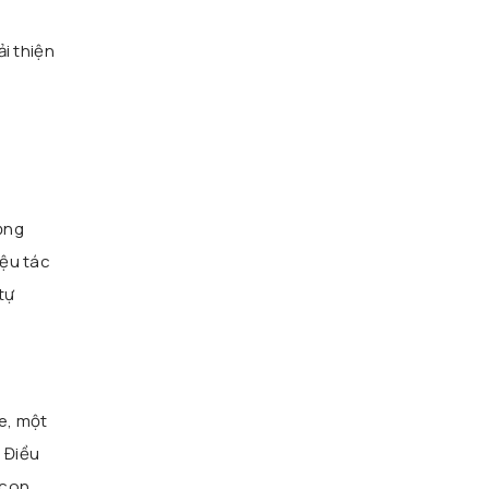
i thiện
ọng
iệu tác
tự
e, một
. Điều
 con