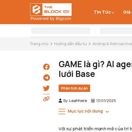
Tin Tức
Giá
Trang chủ
Hướng dẫn đầu tư
Airdrop & Retroactiv
GAME là gì? AI age
lưới Base
Phân tích dự án
By
Leahhere
13/01/2025
Mục lục nội dung
Với sự phát triển mạnh mẽ của trí