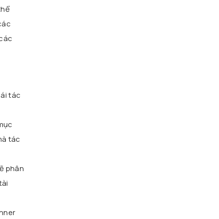
thể
các
 các
hái tác
 mục
mà tác
sẽ phân
tài
anner