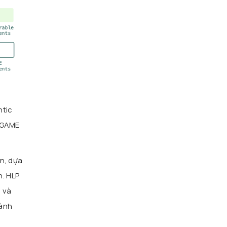
ntic
a GAME
ân, dựa
h. HLP
, và
hành