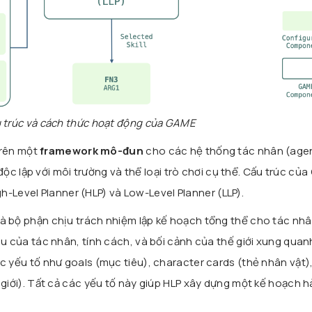
 trúc và cách thức hoạt động của GAME
trên một
framework mô-đun
cho các hệ thống tác nhân (age
c lập với môi trường và thể loại trò chơi cụ thể. Cấu trúc củ
-Level Planner (HLP) và Low-Level Planner (LLP).
 là bộ phận chịu trách nhiệm lập kế hoạch tổng thể cho tác nh
êu của tác nhân, tính cách, và bối cảnh của thế giới xung quan
c yếu tố như goals (mục tiêu), character cards (thẻ nhân vật)
 giới). Tất cả các yếu tố này giúp HLP xây dựng một kế hoạch 