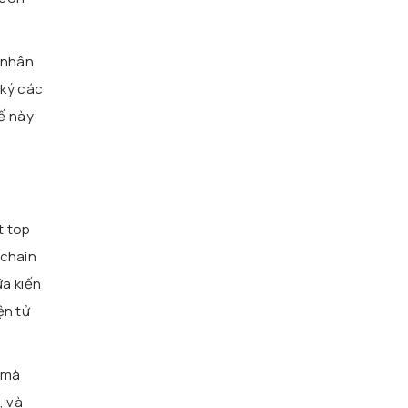
c nhân
 ký các
ế này
t top
kchain
ữa kiến
ện tử
 mà
, và