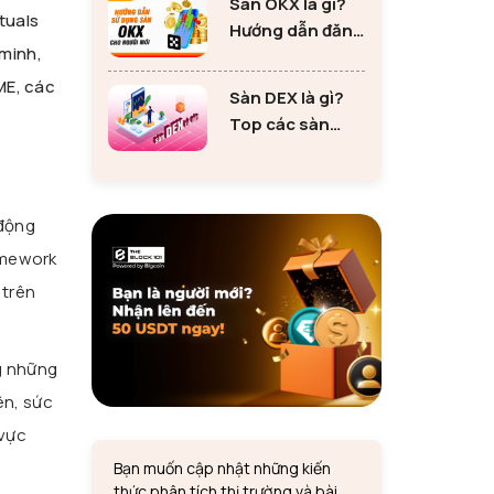
Sàn OKX là gì?
tư Ethereum
tuals
Hướng dẫn đăng
 minh,
ký sàn OKX đơn
giản cho người
ME, các
Sàn DEX là gì?
mới
Top các sàn
DEX lớn nhất thị
trường 2024
 động
amework
 trên
g những
ên, sức
 vực
Bạn muốn cập nhật những kiến
thức phân tích thị trường và bài