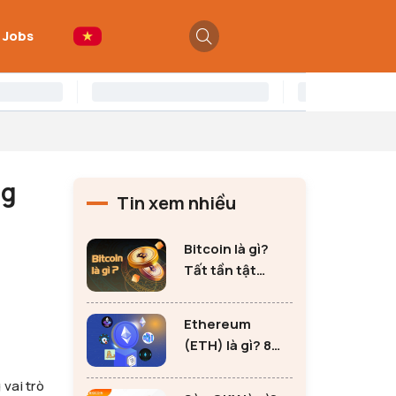
 Jobs
ng
Tin xem nhiều
Bitcoin là gì?
Tất tần tật
những thông tin
quan trọng về
Ethereum
Bitcoin
(ETH) là gì? 8
lưu ý không thể
vai trò
bỏ qua khi đầu