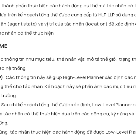
à thành phần thực hiện các hành động cụ thể mà tác nhân có 
dựa trên kế hoạch tổng thể được cung cấp từ HLP. LLP sử dụng 
hân (agent state) và vị trí của tác nhân (location) để xác định
c nhân có thể thực hiện.
AME
ác thông tin như mục tiêu, thẻ nhân vật, mô tả thế giới, trạng t
vào hệ thống.
P)
: Các thông tin này sẽ giúp High-Level Planner xác định các
ổng thể cho tác nhân. Kế hoạch này sẽ phản ánh các mục tiêu 
 trường.
: Sau khi kế hoạch tổng thể được xác định, Low-Level Planner 
 tác nhân có thể thực hiện dựa trên các công cụ, kỹ năng và 
ờng.
cùng, tác nhân thực hiện các hành động đã được Low-Level Pl