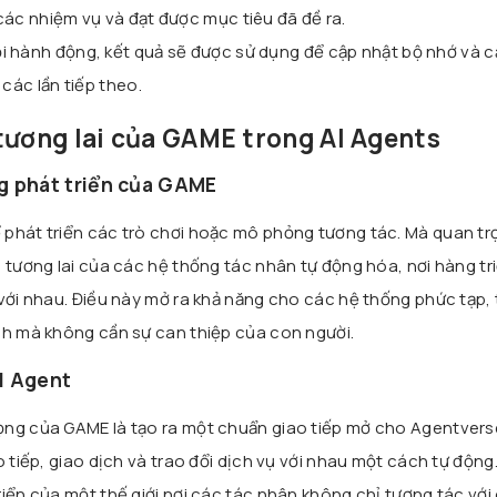
các nhiệm vụ và đạt được mục tiêu đã đề ra.
i hành động, kết quả sẽ được sử dụng để cập nhật bộ nhớ và cả
 các lần tiếp theo.
tương lai của GAME trong AI Agents
g phát triển của GAME
 phát triển các trò chơi hoặc mô phỏng tương tác. Mà quan tr
 tương lai của các hệ thống tác nhân tự động hóa, nơi hàng tr
 với nhau. Điều này mở ra khả năng cho các hệ thống phức tạp, 
ch mà không cần sự can thiệp của con người.
I Agent
ọng của GAME là tạo ra một chuẩn giao tiếp mở cho Agentvers
o tiếp, giao dịch và trao đổi dịch vụ với nhau một cách tự động
riển của một thế giới nơi các tác nhân không chỉ tương tác với