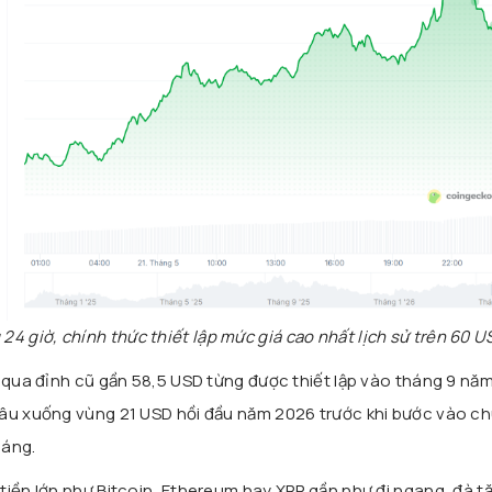
24 giờ, chính thức thiết lập mức giá cao nhất lịch sử trên 60 U
t qua đỉnh cũ gần 58,5 USD từng được thiết lập vào tháng 9 năm
sâu xuống vùng 21 USD hồi đầu năm 2026 trước khi bước vào ch
háng.
tiền lớn như Bitcoin, Ethereum hay XRP gần như đi ngang, đà t