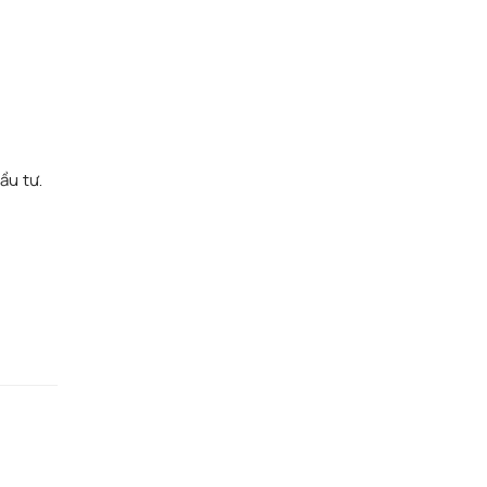
n
ầu tư.