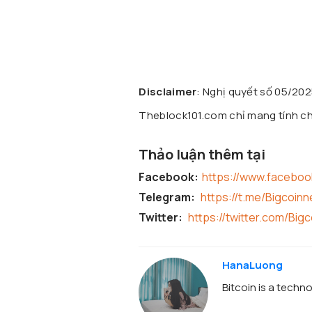
Disclaimer
: Nghị quyết số 05/20
Theblock101.com chỉ mang tính chấ
Thảo luận thêm tại
Facebook:
https://www.facebo
Telegram:
https://t.me/Bigcoin
Twitter:
https://twitter.com/Big
HanaLuong
Bitcoin is a techno