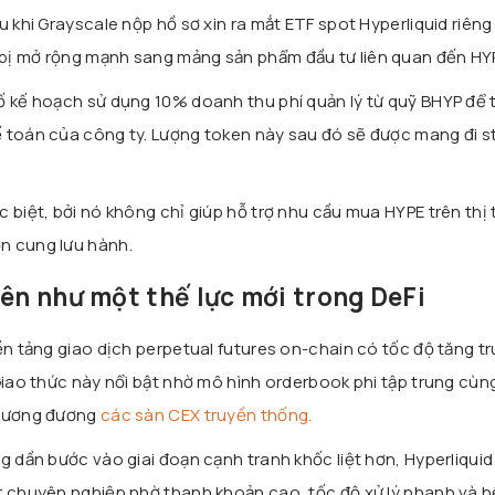
 khi Grayscale nộp hồ sơ xin ra mắt ETF spot Hyperliquid riêng 
bị mở rộng mạnh sang mảng sản phẩm đầu tư liên quan đến HY
ố kế hoạch sử dụng 10% doanh thu phí quản lý từ quỹ BHYP để 
 toán của công ty. Lượng token này sau đó sẽ được mang đi s
 biệt, bởi nó không chỉ giúp hỗ trợ nhu cầu mua HYPE trên thị
n cung lưu hành.
lên như một thế lực mới trong DeFi
ền tảng giao dịch perpetual futures on-chain có tốc độ tăng t
Giao thức này nổi bật nhờ mô hình orderbook phi tập trung cùng
 tương đương
các sàn CEX truyền thống.
g dần bước vào giai đoạn cạnh tranh khốc liệt hơn, Hyperliquid 
r chuyên nghiệp nhờ thanh khoản cao, tốc độ xử lý nhanh và h