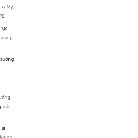
tại Mỹ,
PE.
trực
taking
 trường
rưởng
 trải
lại
ệ sinh