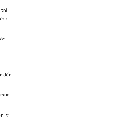
 thị
hính
còn
an đến
ã mua
m.
, trị