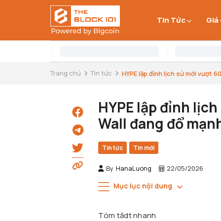
Tin Tức
Giá
Trang chủ
Tin tức
HYPE lập đỉnh lịch sử mới vượt 60
HYPE lập đỉnh lịc
Wall đang đổ mạnh
Tin tức
Tin mới
By
HanaLuong
22/05/2026
Mục lục nội dung
Tóm tădt nhanh