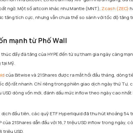
bất ngờ. Một số altcoin khác như Mantle (MNT),
Zcash (ZEC)
h
 tăng tích cực, nhưng vẫn chưa thể so sánh với tốc độ tăng 
vốn mạnh từ Phố Wall
t thúc đẩy đà tăng của HYPE đến từ sự tham gia ngày càng mạ
 tại Mỹ.
uid
của Bitwise và 21Shares được ra mắt hồi đầu tháng, dòng ti
c độ rất nhanh. Chỉ riêng trong phiên giao dịch ngày thứ Tư, 
riệu USD dòng vốn mới, đánh dấu mức inflow theo ngày cao nhất 
dịch đầu tiên, các quỹ ETF Hyperliquid đã thu hút khoảng 54 t
 của 21Shares dẫn đầu với 16,7 triệu USD inflow trong ngày, c
 triệu USD.