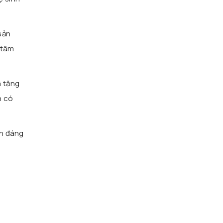
sản
 tâm
ã tăng
n có
ện đáng