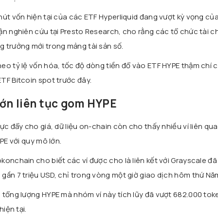
út vốn hiện tại của các ETF Hyperliquid đang vượt kỳ vọng của
ận nghiên cứu tại Presto Research, cho rằng các tổ chức tài c
 trưởng mới trong mảng tài sản số.
eo tỷ lệ vốn hóa, tốc độ dòng tiền đổ vào ETF HYPE thậm chí 
TF Bitcoin spot trước đây.
lớn liên tục gom HYPE
ực đẩy cho giá, dữ liệu on-chain còn cho thấy nhiều ví liên qu
PE với quy mô lớn.
konchain cho biết các ví được cho là liên kết với Grayscale đ
gần 7 triệu USD, chỉ trong vòng một giờ giao dịch hôm thứ Nă
 tổng lượng HYPE mà nhóm ví này tích lũy đã vượt 682.000 token
iện tại.