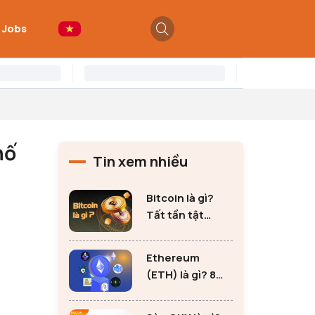
 Jobs
hố
Tin xem nhiều
Bitcoin là gì?
Tất tần tật
những thông tin
quan trọng về
Ethereum
Bitcoin
(ETH) là gì? 8
lưu ý không thể
bỏ qua khi đầu