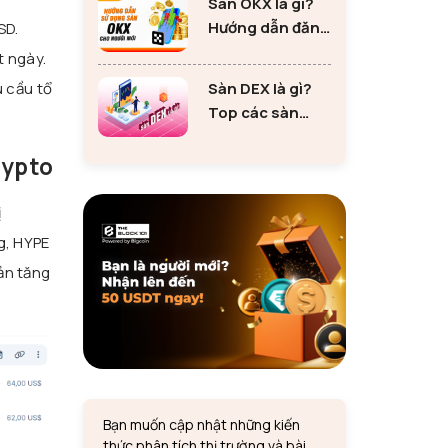
Sàn OKX là gì?
tư Ethereum
Hướng dẫn đăng
SD.
ký sàn OKX đơn
t ngày.
giản cho người
Sàn DEX là gì?
u cầu tổ
mới
Top các sàn
DEX lớn nhất thị
trường 2024
rypto
ị
g, HYPE
ản tăng
Bạn muốn cập nhật những kiến
thức phân tích thị trường và bài