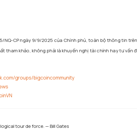
25/NQ-CP ngày 9/9/2025 của Chính phủ, toàn bộ thông tin trê
t tham khảo, không phải là khuyến nghị tài chính hay tư vấn đ
ok.com/groups/bigcoincommunity
news
coinVN
logical tour de force. — Bill Gates