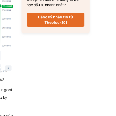
học đầu tư nhanh nhất?
Đăng ký nhận tin từ
Theblock101
SD
 ngoái.
u kỳ
ăng của