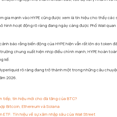
am gia mạnh vào HYPE cũng được xem là tín hiệu cho thấy các 
ô hình hoạt động rõ ràng đang ngày càng được Phố Wall quan
cảnh báo rằng biến động của HYPE hiện vẫn rất lớn do token đ
ị trường chung xuất hiện nhịp điều chỉnh mạnh, HYPE hoàn toà
ng kể.
, Hyperliquid rõ ràng đang trở thành một trong những câu chuy
năm 2026.
ên tiếp, tín hiệu mới cho đà tăng của BTC?
hợp Bitcoin, Ethereum và Solana
n ETF: Tín hiệu về sự xâm nhập sâu của Wall Street