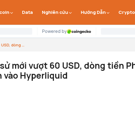
 coin
Data
Nghiên cứu
Hướng Dẫn
Crypto
 USD, dòng ...
h sử mới vượt 60 USD, dòng tiền P
 vào Hyperliquid