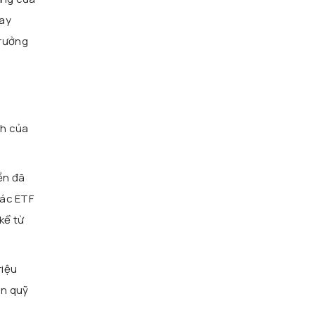
ay
trưởng
nh của
ền đã
các ETF
kể từ
riệu
òn quỹ