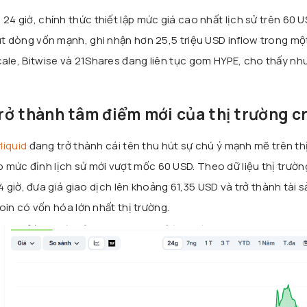
4 giờ, chính thức thiết lập mức giá cao nhất lịch sử trên 60 U
út dòng vốn mạnh, ghi nhận hơn 25,5 triệu USD inflow trong mộ
ale, Bitwise và 21Shares đang liên tục gom HYPE, cho thấy nh
rở thành tâm điểm mới của thị trường c
liquid
đang trở thành cái tên thu hút sự chú ý mạnh mẽ trên th
ập mức đỉnh lịch sử mới vượt mốc 60 USD. Theo dữ liệu thị trườn
giờ, đưa giá giao dịch lên khoảng 61,35 USD và trở thành tài s
n có vốn hóa lớn nhất thị trường.