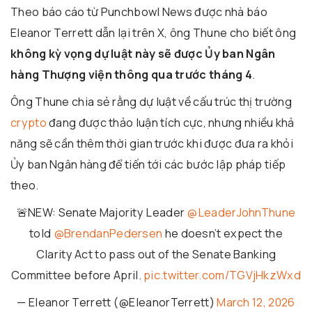
Theo báo cáo từ
Punchbowl News
được nhà báo
Eleanor Terrett
dẫn lại trên
X
, ông Thune cho biết ông
không kỳ vọng dự luật này sẽ được Ủy ban Ngân
hàng Thượng viện thông qua trước tháng 4
.
Ông Thune chia sẻ rằng dự luật về cấu trúc thị trường
crypto
đang được thảo luận tích cực, nhưng nhiều khả
năng sẽ cần thêm thời gian trước khi được đưa ra khỏi
Ủy ban Ngân hàng để tiến tới các bước lập pháp tiếp
theo.
🚨NEW: Senate Majority Leader
@LeaderJohnThune
told
@BrendanPedersen
he doesn’t expect the
Clarity Act to pass out of the Senate Banking
Committee before April.
pic.twitter.com/TGVjHkzWxd
— Eleanor Terrett (@EleanorTerrett)
March 12, 2026