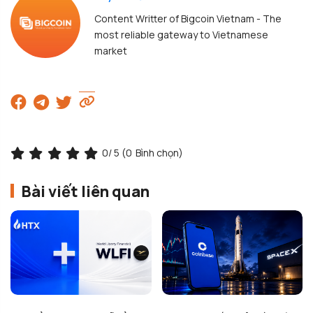
Content Writter of Bigcoin Vietnam - The
most reliable gateway to Vietnamese
market
0
/ 5 (
0
Bình chọn)
Bài viết liên quan