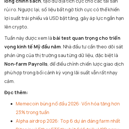
lỏng chính sách
, tạo dư địa tích cực cho các tài sản
rủi ro. Ngược lại, số liệu bất ngờ tích cực có thể khiến
lợi suất trái phiếu và USD bật tăng, gây áp lực ngắn hạn
lên crypto.
Tuần này được xem là
bài test quan trọng cho triển
vọng kinh tế Mỹ đầu năm
. Nhà đầu tư cần theo dõi sát
phản ứng của thị trường sau từng dữ liệu, đặc biệt là
Non-farm Payrolls
, để điều chỉnh chiến lược giao dịch
phù hợp trong bối cảnh kỳ vọng lãi suất vẫn rất nhạy
cảm.
Đọc thêm:
Memecoin bùng nổ đầu 2026: Vốn hóa tăng hơn
23% trong tuần
Alpha airdrop 2026: Top 6 dự án đáng farm nhất