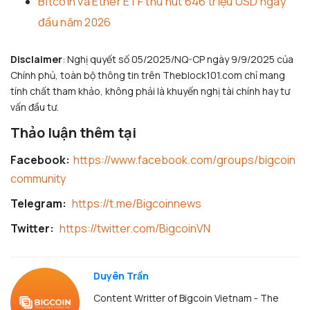
Bitcoin và Ether ETF thu hút 646 triệu USD ngay
đầu năm 2026
Disclaimer
: Nghị quyết số 05/2025/NQ-CP ngày 9/9/2025 của
Chính phủ, toàn bộ thông tin trên Theblock101.com chỉ mang
tính chất tham khảo, không phải là khuyến nghị tài chính hay tư
vấn đầu tư.
Thảo luận thêm tại
Facebook:
https://www.facebook.com/groups/bigcoin
community
Telegram:
https://t.me/Bigcoinnews
Twitter:
https://twitter.com/BigcoinVN
Duyên Trần
Content Writter of Bigcoin Vietnam - The