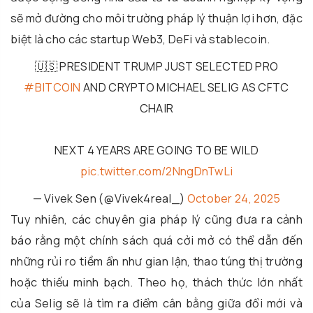
sẽ mở đường cho môi trường pháp lý thuận lợi hơn, đặc
biệt là cho các startup Web3, DeFi và stablecoin.
🇺🇸 PRESIDENT TRUMP JUST SELECTED PRO
#BITCOIN
AND CRYPTO MICHAEL SELIG AS CFTC
CHAIR
NEXT 4 YEARS ARE GOING TO BE WILD
pic.twitter.com/2NngDnTwLi
— Vivek Sen (@Vivek4real_)
October 24, 2025
Tuy nhiên, các chuyên gia pháp lý cũng đưa ra cảnh
báo rằng một chính sách quá cởi mở có thể dẫn đến
những rủi ro tiềm ẩn như gian lận, thao túng thị trường
hoặc thiếu minh bạch. Theo họ, thách thức lớn nhất
của Selig sẽ là tìm ra điểm cân bằng giữa đổi mới và