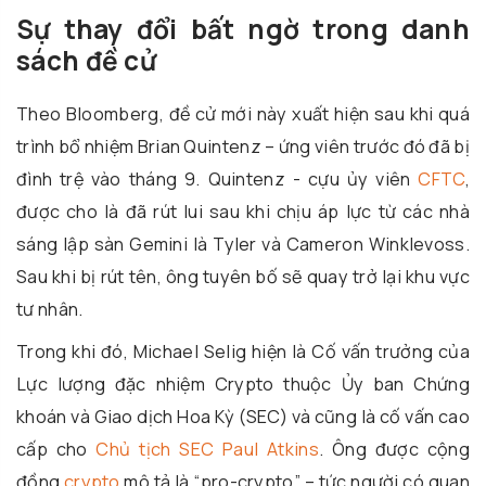
Sự thay đổi bất ngờ trong danh
sách đề cử
Theo Bloomberg, đề cử mới này xuất hiện sau khi quá
trình bổ nhiệm Brian Quintenz – ứng viên trước đó đã bị
đình trệ vào tháng 9. Quintenz - cựu ủy viên
CFTC
,
được cho là đã rút lui sau khi chịu áp lực từ các nhà
sáng lập sàn Gemini là Tyler và Cameron Winklevoss.
Sau khi bị rút tên, ông tuyên bố sẽ quay trở lại khu vực
tư nhân.
Trong khi đó, Michael Selig hiện là Cố vấn trưởng của
Lực lượng đặc nhiệm Crypto thuộc Ủy ban Chứng
khoán và Giao dịch Hoa Kỳ (SEC) và cũng là cố vấn cao
cấp cho
Chủ tịch SEC Paul Atkins
. Ông được cộng
đồng
crypto
mô tả là “pro-crypto” – tức người có quan