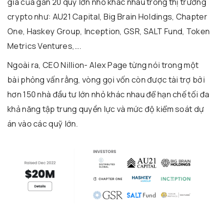
gia của gần 20 quỹ lớn nhỏ khác nhau trong thị trường
crypto như: AU21 Capital, Big Brain Holdings, Chapter
One, Haskey Group, Inception, GSR, SALT Fund, Token
Metrics Ventures,….
Ngoài ra, CEO Nillion- Alex Page từng nói trong một
bài phỏng vấn rằng, vòng gọi vốn còn được tài trợ bởi
hơn 150 nhà đầu tư lớn nhỏ khác nhau để hạn chế tối đa
khả năng tập trung quyền lực và mức độ kiểm soát dự
án vào các quỹ lớn.