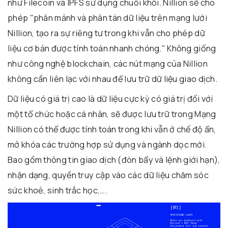
như Filecoin và IPFS sử dụng chuỗi khối. Nillion sẽ cho
phép "phân mảnh và phân tán dữ liệu trên mạng lưới
Nillion, tạo ra sự riêng tư trong khi vẫn cho phép dữ
liệu cơ bản được tính toán nhanh chóng." Không giống
như công nghệ blockchain, các nút mạng của Nillion
không cần liên lạc với nhau để lưu trữ dữ liệu giao dịch.
Dữ liệu có giá trị cao là dữ liệu cực kỳ có giá trị đối với
một tổ chức hoặc cá nhân, sẽ được lưu trữ trong Mạng
Nillion có thể được tính toán trong khi vẫn ở chế độ ẩn,
mở khóa các trường hợp sử dụng và ngành dọc mới.
Bao gồm thông tin giao dịch (đòn bẩy và lệnh giới hạn),
nhận dạng, quyền truy cập vào các dữ liệu chăm sóc
sức khoẻ, sinh trắc học,….