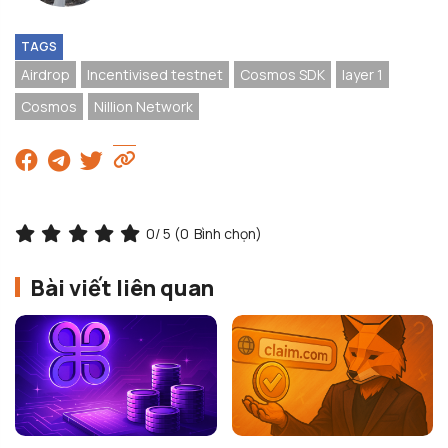
TAGS
Airdrop
Incentivised testnet
Cosmos SDK
layer 1
Cosmos
Nillion Network
0
/ 5 (
0
Bình chọn)
Bài viết liên quan