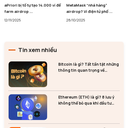
aPriori bị tố tự tạo 14.000 ví để
MetaMask “nhá hàng”
farm airdrop ...
airdrop? Ví điện tử phổ ...
12/11/2025
28/10/2025
Tin xem nhiều
Bitcoin là gì? Tất tần tật những
thông tin quan trọng về
Bitcoin
Ethereum (ETH) là gì? 8 lưu ý
không thể bỏ qua khi đầu tư
Ethereum