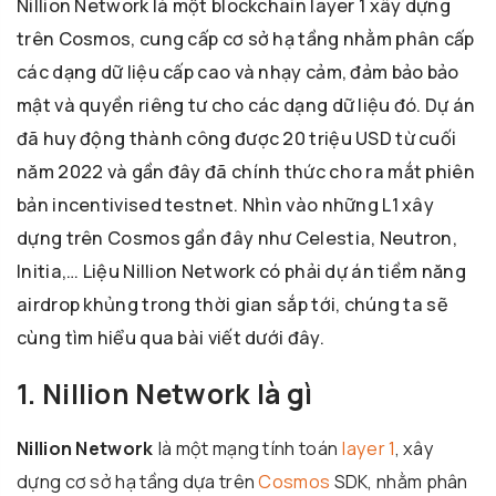
Nillion Network là một blockchain layer 1 xây dựng
trên Cosmos, cung cấp cơ sở hạ tầng nhằm phân cấp
các dạng dữ liệu cấp cao và nhạy cảm, đảm bảo bảo
mật và quyền riêng tư cho các dạng dữ liệu đó. Dự án
đã huy động thành công được 20 triệu USD từ cuối
năm 2022 và gần đây đã chính thức cho ra mắt phiên
bản incentivised testnet. Nhìn vào những L1 xây
dựng trên Cosmos gần đây như Celestia, Neutron,
Initia,… Liệu Nillion Network có phải dự án tiềm năng
airdrop khủng trong thời gian sắp tới, chúng ta sẽ
cùng tìm hiểu qua bài viết dưới đây.
1. Nillion Network là gì
Nillion Network
là một mạng tính toán
layer 1
, xây
dựng cơ sở hạ tầng dựa trên
Cosmos
SDK, nhằm phân