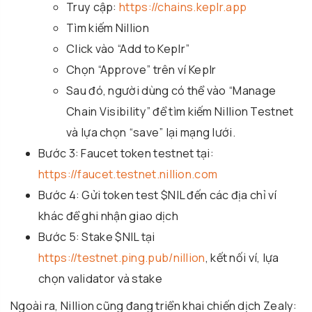
Truy cập:
https://chains.keplr.app
Tìm kiếm Nillion
Click vào “Add to Keplr”
Chọn “Approve” trên ví Keplr
Sau đó, người dùng có thể vào “Manage
Chain Visibility” để tìm kiếm Nillion Testnet
và lựa chọn “save” lại mạng lưới.
Bước 3: Faucet token testnet tại:
https://faucet.testnet.nillion.com
Bước 4: Gửi token test $NIL đến các địa chỉ ví
khác để ghi nhận giao dịch
Bước 5: Stake $NIL tại
https://testnet.ping.pub/nillion
, kết nối ví, lựa
chọn validator và stake
Ngoài ra, Nillion cũng đang triển khai chiến dịch Zealy: