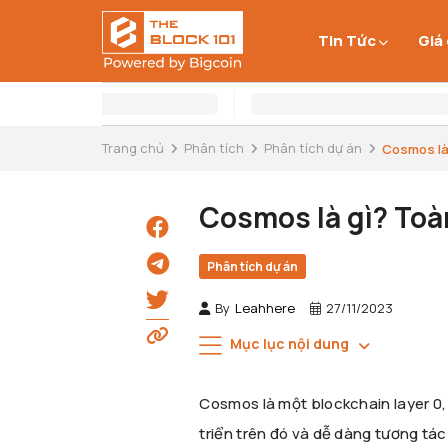
Tin Tức
Giá
Trang chủ
Phân tích
Phân tích dự án
Cosmos là 
Cosmos là gì? Toà
Phân tích dự án
By
Leahhere
27/11/2023
Mục lục nội dung
Cosmos là một blockchain layer 0,
triển trên đó và dễ dàng tương tác