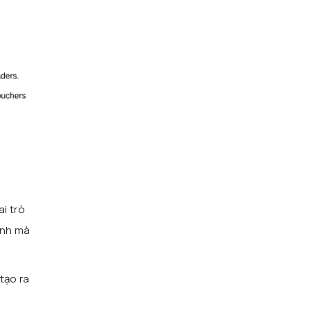
i trò
ình mà
tạo ra