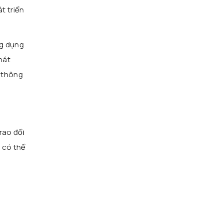
t triển
ng dụng
hát
g thông
rao đổi
, có thể