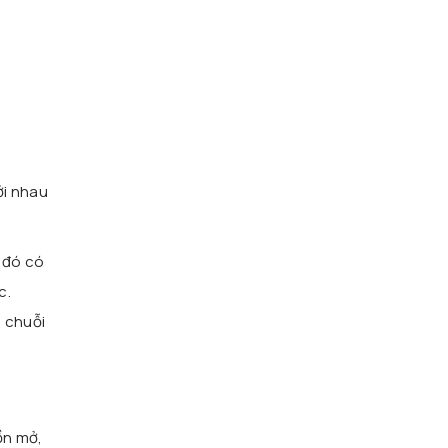
ới nhau
 đó có
c.
c chuỗi
ồn mở,