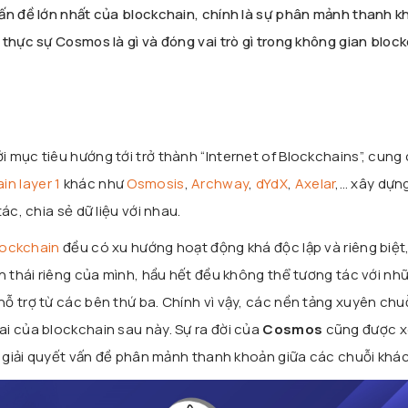
ấn đề lớn nhất của blockchain, chính là sự phân mảnh thanh k
thực sự Cosmos là gì và đóng vai trò gì trong không gian bloc
với mục tiêu hướng tới trở thành “Internet of Blockchains”, cung
in layer 1
khác như
Osmosis
,
Archway
,
dYdX
,
Axelar
,… xây dựn
ác, chia sẻ dữ liệu với nhau.
lockchain
đều có xu hướng hoạt động khá độc lập và riêng biệt
nh thái riêng của mình, hầu hết đều không thể tương tác với nh
ỗ trợ từ các bên thứ ba. Chính vì vậy, các nền tảng xuyên chu
i của blockchain sau này. Sự ra đời của
Cosmos
cũng được x
để giải quyết vấn đề phân mảnh thanh khoản giữa các chuỗi khá