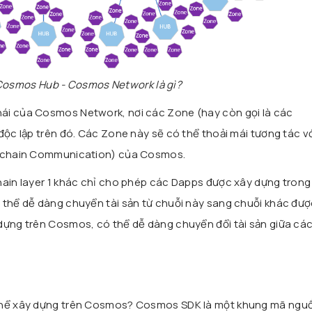
osmos Hub - Cosmos Network là gì?
thái của Cosmos Network, nơi các Zone (hay còn gọi là các
độc lập trên đó. Các Zone này sẽ có thể thoải mái tương tác v
ockchain Communication) của Cosmos.
hain layer 1 khác chỉ cho phép các Dapps được xây dựng trong
 thể dễ dàng chuyển tài sản từ chuỗi này sang chuỗi khác đượ
dựng trên Cosmos, có thể dễ dàng chuyển đổi tài sản giữa cá
 thể xây dựng trên Cosmos? Cosmos SDK là một khung mã ngu