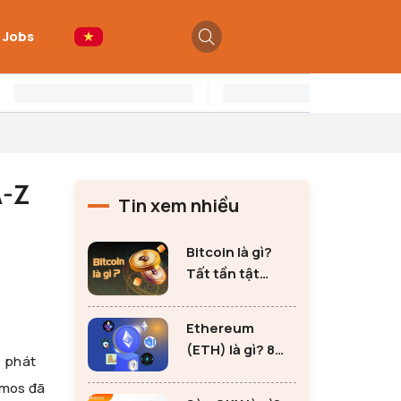
 Jobs
A-Z
Tin xem nhiều
Bitcoin là gì?
Tất tần tật
những thông tin
quan trọng về
Ethereum
Bitcoin
(ETH) là gì? 8
c phát
lưu ý không thể
osmos đã
bỏ qua khi đầu