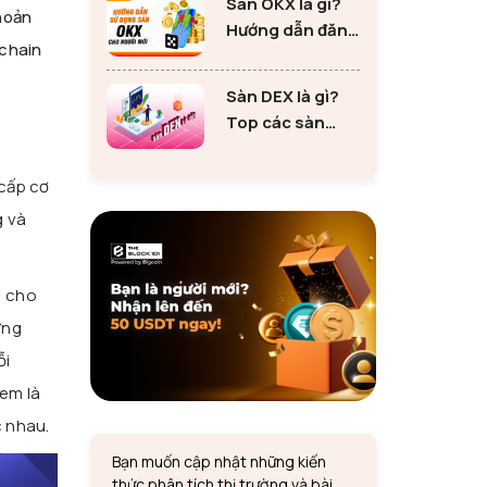
Sàn OKX là gì?
tư Ethereum
hoản
Hướng dẫn đăng
kchain
ký sàn OKX đơn
giản cho người
Sàn DEX là gì?
mới
Top các sàn
DEX lớn nhất thị
trường 2024
 cấp cơ
g và
, cho
ững
ỗi
em là
c nhau.
Bạn muốn cập nhật những kiến
thức phân tích thị trường và bài