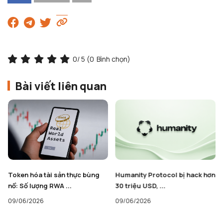
0
/ 5 (
0
Bình chọn)
Bài viết liên quan
Humanity Protocol bị hack hơn
HTX của Justin Sun gỡ bỏ
30 triệu USD, ...
Stablecoin USD1 của ...
09/06/2026
08/06/2026