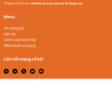
Theblock101.com -
Media arm powered by Bigcoin
Menu
Về chúng tôi
Liên hệ
Chính sách bảo mật
Điều khoản sử dụng
Liên kết mạng xã hội