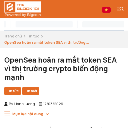
Trang chủ
Tin tức
OpenSea hoãn ra mắt token SEA vì thị trường ...
OpenSea hoãn ra mắt token SEA
vì thị trường crypto biến động
mạnh
Tin tức
Tin mới
By
HanaLuong
17/03/2026
Mục lục nội dung