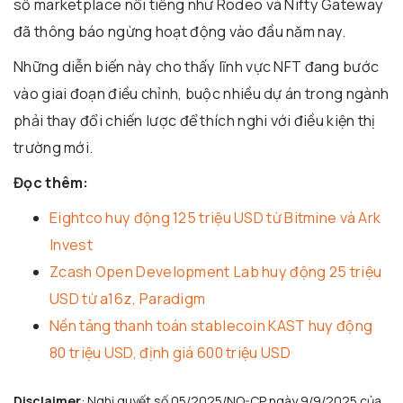
số marketplace nổi tiếng như Rodeo và Nifty Gateway
đã thông báo ngừng hoạt động vào đầu năm nay.
Những diễn biến này cho thấy lĩnh vực NFT đang bước
vào giai đoạn điều chỉnh, buộc nhiều dự án trong ngành
phải thay đổi chiến lược để thích nghi với điều kiện thị
trường mới.
Đọc thêm:
Eightco huy động 125 triệu USD từ Bitmine và Ark
Invest
Zcash Open Development Lab huy động 25 triệu
USD từ a16z, Paradigm
Nền tảng thanh toán stablecoin KAST huy động
80 triệu USD, định giá 600 triệu USD
Disclaimer
: Nghị quyết số 05/2025/NQ-CP ngày 9/9/2025 của