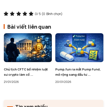
0
/ 5 (
0
Bình chọn)
Bài viết liên quan
Chủ tịch CFTC bổ nhiệm luật
Pump.fun ra mắt Pump Fund,
sư crypto làm cố ...
mở rộng sang đầu tư ...
21/01/2026
20/01/2026
Tin xem nhiều