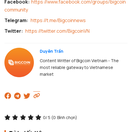
Facebook:
https://www.facebook.com/groups/bigcoin
community
Telegram:
https://t.me/Bigcoinnews
Twitter:
https://twitter.com/BigcoinVN
Duyên Trần
Content Writter of Bigcoin Vietnam - The
most reliable gateway to Vietnamese
market
0
/ 5 (
0
Bình chọn)