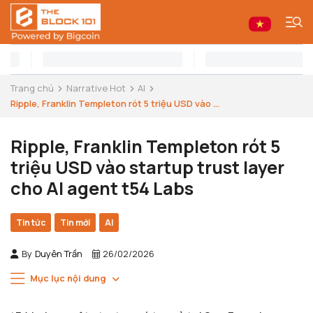
Trang chủ
Narrative Hot
AI
Ripple, Franklin Templeton rót 5 triệu USD vào ...
Ripple, Franklin Templeton rót 5
triệu USD vào startup trust layer
cho AI agent t54 Labs
Tin tức
Tin mới
AI
By
Duyên Trần
26/02/2026
Mục lục nội dung