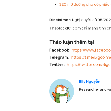
SEC mở đường cho cổ phiếu 
Disclaimer
: Nghị quyết số 05/20
Theblock101.com chỉ mang tính chấ
Thảo luận thêm tại
Facebook:
https://www.facebo
Telegram:
https://t.me/Bigcoin
Twitter:
https://twitter.com/Big
Elly Nguyễn
Researcher and wr