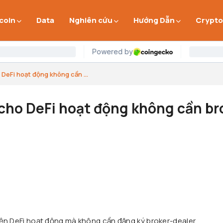
 coin
Data
Nghiên cứu
Hướng Dẫn
Crypto
DeFi hoạt động không cần ...
cho DeFi hoạt động không cần br
ện DeFi hoạt động mà không cần đăng ký broker-dealer