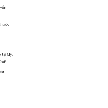
uyền
 thuộc
 tại Mỹ.
DeFi.
hía