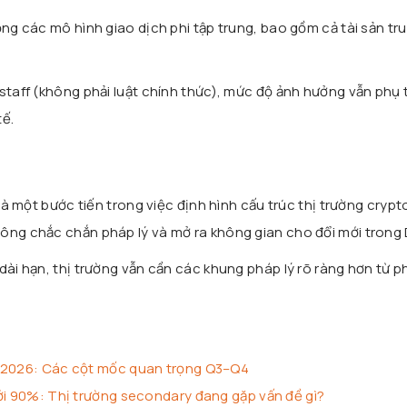
ộng các mô hình giao dịch phi tập trung, bao gồm cả tài sản tr
 staff (không phải luật chính thức), mức độ ảnh hưởng vẫn phụ
tế.
 là một bước tiến trong việc định hình cấu trúc thị trường crypto
ông chắc chắn pháp lý và mở ra không gian cho đổi mới trong 
dài hạn, thị trường vẫn cần các khung pháp lý rõ ràng hơn từ p
o 2026: Các cột mốc quan trọng Q3–Q4
ới 90%: Thị trường secondary đang gặp vấn đề gì?