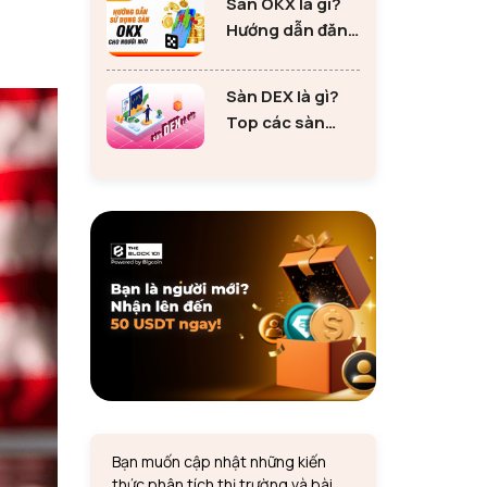
Sàn OKX là gì?
tư Ethereum
Hướng dẫn đăng
ký sàn OKX đơn
giản cho người
Sàn DEX là gì?
mới
Top các sàn
DEX lớn nhất thị
trường 2024
Bạn muốn cập nhật những kiến
thức phân tích thị trường và bài