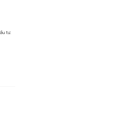
n
ầu tư.