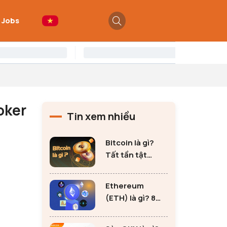
 Jobs
oker
Tin xem nhiều
Bitcoin là gì?
Tất tần tật
những thông tin
quan trọng về
Ethereum
Bitcoin
(ETH) là gì? 8
lưu ý không thể
bỏ qua khi đầu