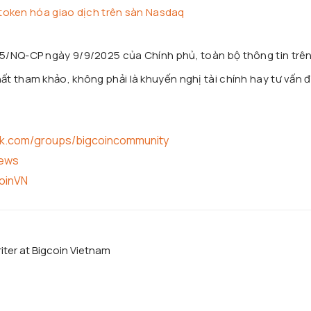
token hóa giao dịch trên sàn Nasdaq
25/NQ-CP ngày 9/9/2025 của Chính phủ, toàn bộ thông tin trê
t tham khảo, không phải là khuyến nghị tài chính hay tư vấn đ
ok.com/groups/bigcoincommunity
news
coinVN
iter at Bigcoin Vietnam