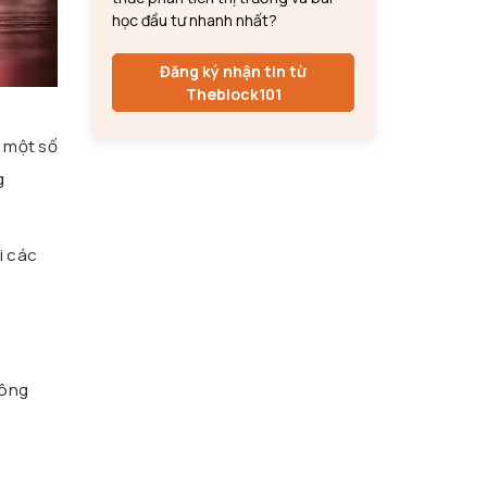
học đầu tư nhanh nhất?
Đăng ký nhận tin từ
Theblock101
g một số
g
i các
hông