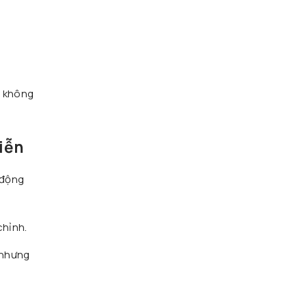
g không
iễn
 động
chỉnh.
 nhưng