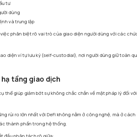
ầu tư
gười dùng
ịnh và trung lập
việc phân biệt rõ vai trò của giao diện người dùng với các ch
 diện ví tự lưu ký (self-custodial), nơi người dùng giữ toàn q
à hạ tầng giao dịch
ụ thể giúp giảm bớt sự không chắc chắn về mặt pháp lý đối vớ
ững rủi ro lớn nhất với DeFi không nằm ở công nghệ, mà ở cách
 các thành phần trong hệ thống.
t đầu phân tách rõ giữa: