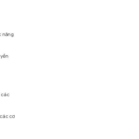
ức năng
uyền
i các
 các cơ