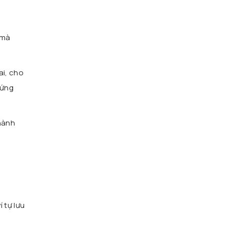
 mà
ai, cho
 ứng
thành
í tự lưu