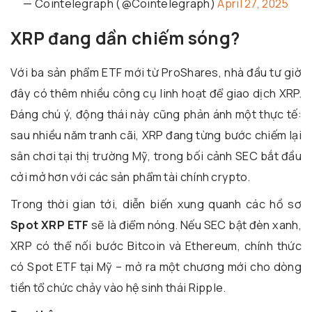
— Cointelegraph (@Cointelegraph)
April 27, 2025
XRP đang dần chiếm sóng?
Với ba sản phẩm ETF mới từ ProShares, nhà đầu tư giờ
đây có thêm nhiều công cụ linh hoạt để giao dịch XRP.
Đáng chú ý, động thái này cũng phản ánh một thực tế:
sau nhiều năm tranh cãi, XRP đang từng bước chiếm lại
sân chơi tại thị trường Mỹ, trong bối cảnh SEC bắt đầu
cởi mở hơn với các sản phẩm tài chính crypto.
Trong thời gian tới, diễn biến xung quanh các hồ sơ
Spot XRP ETF
sẽ là điểm nóng. Nếu SEC bật đèn xanh,
XRP có thể nối bước Bitcoin và Ethereum, chính thức
có Spot ETF tại Mỹ – mở ra một chương mới cho dòng
tiền tổ chức chảy vào hệ sinh thái Ripple.