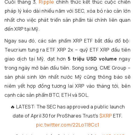
Cuối tháng 3,
Ripple
chính thức kết thúc cuộc chiến
pháp lý kéo dài nhiều năm với SEC, xóa bỏ rào cản lớn
nhất cho việc phát triển sản phẩm tài chính liên quan
đến XRP tại Mỹ.
Ngay sau đó, các sản phẩm XRP ETF bắt đầu đổ bộ:
Teucrium tung ra ETF XRP 2x – quỹ ETF XRP đầu tiên
giao dịch tại Mỹ, đạt hơn
5 triệu USD volume
ngay
trong ngày mở bán đầu tiên. Song song, CME Group –
sàn phái sinh lớn nhất nước Mỹ cũng thông báo sẽ
niêm yết hợp đồng tương lai XRP vào tháng tới, bên
cạnh các sản phẩm BTC, ETH và SOL.
🔥 LATEST: The SEC has approved a public launch
date of April 30 for ProShares Trust's
$XRP
ETF.
pic.twitter.com/22Lo118Cc1