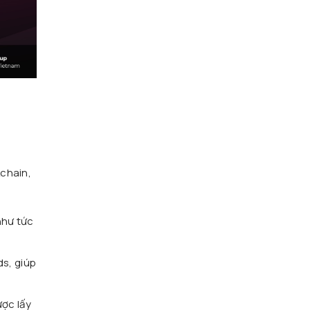
M
kchain,
như tức
ds, giúp
ợc lấy