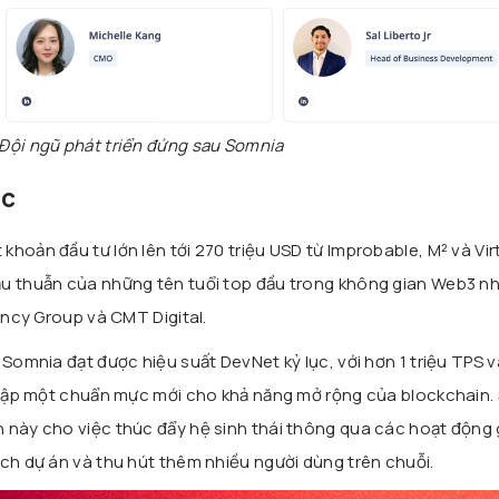
Đội ngũ phát triển đứng sau Somnia
ác
hoản đầu tư lớn lên tới 270 triệu USD từ Improbable, M² và Vir
ậu thuẫn của những tên tuổi top đầu trong không gian Web3 nh
rency Group và CMT Digital.
 Somnia đạt được hiệu suất DevNet kỷ lục, với hơn 1 triệu TPS v
t lập một chuẩn mực mới cho khả năng mở rộng của blockchain
 này cho việc thúc đẩy hệ sinh thái thông qua các hoạt động 
ích dự án và thu hút thêm nhiều người dùng trên chuỗi.