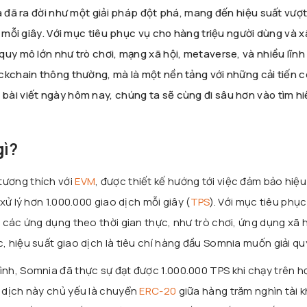
a đã ra đời như một giải pháp đột phá, mang đến hiệu suất vượt 
h mỗi giây. Với mục tiêu phục vụ cho hàng triệu người dùng và x
quy mô lớn như trò chơi, mạng xã hội, metaverse, và nhiều lĩnh
ckchain thông thường, mà là một nền tảng với những cải tiến 
ài viết ngày hôm nay, chúng ta sẽ cùng đi sâu hơn vào tìm hi
gì?
tương thích với
EVM
, được thiết kế hướng tới việc đảm bảo hiệu
xử lý hơn 1.000.000 giao dịch mỗi giây (
TPS
). Với mục tiêu phục
các ứng dụng theo thời gian thực, như trò chơi, ứng dụng xã h
 hiệu suất giao dịch là tiêu chí hàng đầu Somnia muốn giải qu
nh, Somnia đã thực sự đạt được 1.000.000 TPS khi chạy trên h
 dịch này chủ yếu là chuyển
ERC-20
giữa hàng trăm nghìn tài 