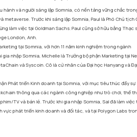
u hành và người sáng lập Somnia, có nền tảng vững chắc tron
và metaverse. Trước khi sáng lập Somnia, Paul là Phó Chủ tịch 
từng làm việc tại Goldman Sachs. Paul cũng sở hữu bằng Thạc 
lege London, Anh.
rketing tại Somnia, với hơn 11 năm kinh nghiệm trong ngành
i gia nhập Somnia, Michelle là Trưởng bộ phận Marketing tại N
etaChain và Syscoin. Cô là cử nhân của Đại học Hanyang và Đạ
ận Phát triển Kinh doanh tại Somnia, với mục tiêu thúc đẩy sự
ckchain thông qua các ngành công nghiệp như trò chơi, thể t
 phim/TV và bán lẻ. Trước khi gia nhập Somnia, Sal đã làm việc 
 vực phát triển kinh doanh và đối tác, và tại Polygon Labs tro