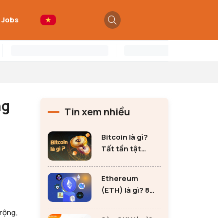
 Jobs
ng
Tin xem nhiều
Bitcoin là gì?
Tất tần tật
những thông tin
quan trọng về
Ethereum
Bitcoin
(ETH) là gì? 8
lưu ý không thể
rộng,
bỏ qua khi đầu