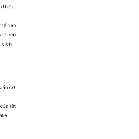
m thiểu
 thể nén
ỷ lệ nén
o dịch
 cần cơ
 của tất
ake,