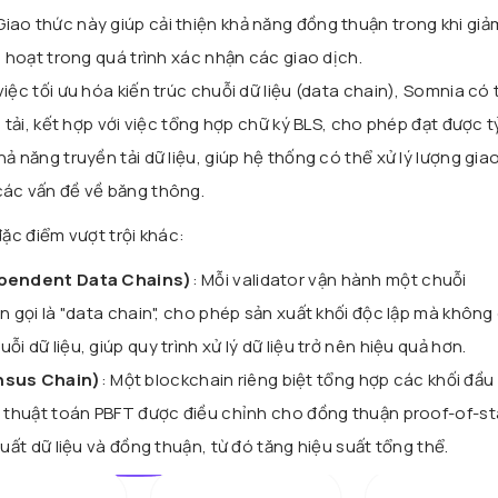
ao thức này giúp cải thiện khả năng đồng thuận trong khi giả
h hoạt trong quá trình xác nhận các giao dịch.
 việc tối ưu hóa kiến trúc chuỗi dữ liệu (data chain), Somnia có
n tải, kết hợp với việc tổng hợp chữ ký BLS, cho phép đạt được t
ả năng truyền tải dữ liệu, giúp hệ thống có thể xử lý lượng gia
các vấn đề về băng thông.
ặc điểm vượt trội khác:
dependent Data Chains)
: Mỗi validator vận hành một chuỗi
n gọi là "data chain", cho phép sản xuất khối độc lập mà không
i dữ liệu, giúp quy trình xử lý dữ liệu trở nên hiệu quả hơn.
nsus Chain)
: Một blockchain riêng biệt tổng hợp các khối đầu
g thuật toán PBFT được điều chỉnh cho đồng thuận proof-of-st
xuất dữ liệu và đồng thuận, từ đó tăng hiệu suất tổng thể.