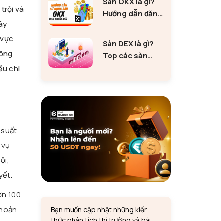
Sàn OKX là gì?
tư Ethereum
trội và
Hướng dẫn đăng
ây
ký sàn OKX đơn
giản cho người
 vực
Sàn DEX là gì?
mới
công
Top các sàn
DEX lớn nhất thị
ểu chi
trường 2024
 suất
 vụ
ội,
yết.
ơn 100
khoản.
Bạn muốn cập nhật những kiến
thức phân tích thị trường và bài