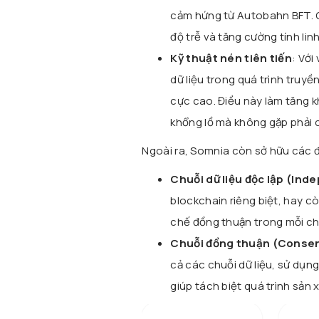
cảm hứng từ Autobahn BFT. Gi
độ trễ và tăng cường tính lin
Kỹ thuật nén tiên tiến
: Với
dữ liệu trong quá trình truyề
cực cao. Điều này làm tăng kh
khổng lồ mà không gặp phải 
Ngoài ra, Somnia còn sở hữu các đ
Chuỗi dữ liệu độc lập (In
blockchain riêng biệt, hay cò
chế đồng thuận trong mỗi chuỗ
Chuỗi đồng thuận (Conse
cả các chuỗi dữ liệu, sử dụn
giúp tách biệt quá trình sản 