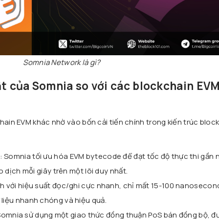
Somnia Network là gì?
ật của Somnia so với các blockchain EV
hain EVM khác nhờ vào bốn cải tiến chính trong kiến trúc bloc
: Somnia tối ưu hóa EVM bytecode để đạt tốc độ thực thi gần 
ao dịch mỗi giây trên một lõi duy nhất.
ỉnh với hiệu suất đọc/ghi cực nhanh, chỉ mất 15-100 nanosecon
 liệu nhanh chóng và hiệu quả.
Somnia sử dụng một giao thức đồng thuận PoS bán đồng bộ, đư