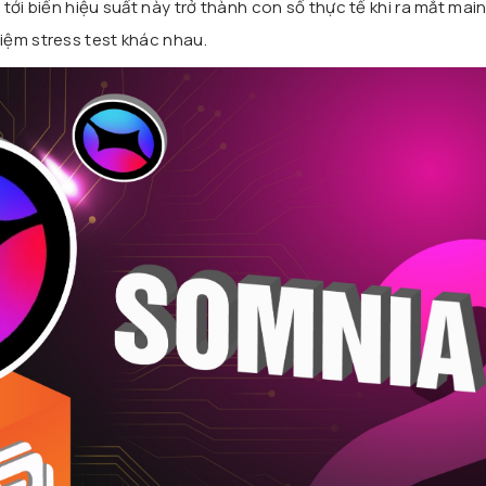
tới biến hiệu suất này trở thành con số thực tế khi ra mắt mai
iệm stress test khác nhau.