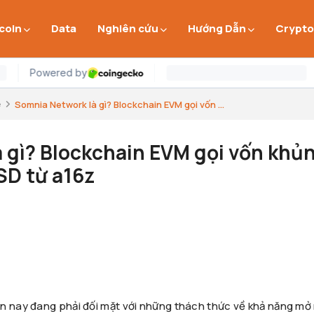
 coin
Data
Nghiên cứu
Hướng Dẫn
Crypto
e
Somnia Network là gì? Blockchain EVM gọi vốn ...
 gì? Blockchain EVM gọi vốn khủ
USD từ a16z
n nay đang phải đối mặt với những thách thức về khả năng mở 