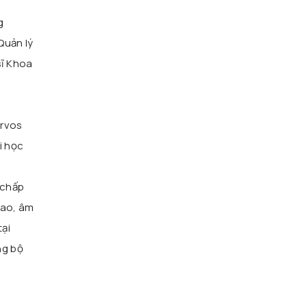
g
Quản lý
sĩ Khoa
ervos
i học
 chấp
hao, âm
tại
ng bộ