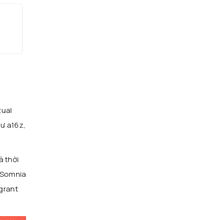
tual
ư a16z,
à thời
. Somnia
grant