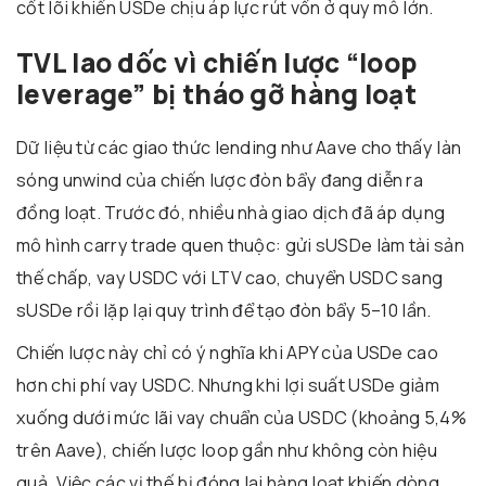
cốt lõi khiến USDe chịu áp lực rút vốn ở quy mô lớn.
TVL lao dốc vì chiến lược “loop
leverage” bị tháo gỡ hàng loạt
Dữ liệu từ các giao thức lending như Aave cho thấy làn
sóng unwind của chiến lược đòn bẩy đang diễn ra
đồng loạt. Trước đó, nhiều nhà giao dịch đã áp dụng
mô hình carry trade quen thuộc: gửi sUSDe làm tài sản
thế chấp, vay USDC với LTV cao, chuyển USDC sang
sUSDe rồi lặp lại quy trình để tạo đòn bẩy 5–10 lần.
Chiến lược này chỉ có ý nghĩa khi APY của USDe cao
hơn chi phí vay USDC. Nhưng khi lợi suất USDe giảm
xuống dưới mức lãi vay chuẩn của USDC (khoảng 5,4%
trên Aave), chiến lược loop gần như không còn hiệu
quả. Việc các vị thế bị đóng lại hàng loạt khiến dòng