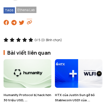
Ethena Lab
TAGS
0
/ 5 (
0
Bình chọn)
Bài viết liên quan
Humanity Protocol bị hack hơn
HTX của Justin Sun gỡ bỏ
30 triệu USD, ...
Stablecoin USD1 của ...