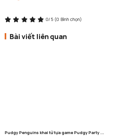
0
/ 5 (
0
Bình chọn)
Bài viết liên quan
Pudgy Penguins khai tử tựa game Pudgy Party ...
Sp