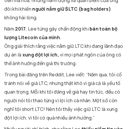
tiền mã hóa, nhưng hành động và quan điểm của ông
đôi khi khiến
người nắm giữ $LTC (bag holders)
không hài lòng.
Năm
2017
, Lee từng gây chấn động khi
bán toàn bộ
lượng Litecoin của mình
.
Ông giải thích rằng việc nắm giữ LTC khi đang lãnh đạo
dự án là
xung đột lợi ích,
vì mọi phát ngôn của ông có
thể ảnh hưởng đến giá thị trường.
Trong bài đăng trên Reddit, Lee viết: “Năm qua, tôi cố
tránh nói về giá LTC, nhưng thật khó vì giá cả là yếu tố
quan trọng. Mỗi khi tôi đăng về giá hay tin tức, đều có
người nói tôi thao túng vì lợi ích cá nhân. Một số còn
nghĩ tôi short LTC! Nên tôi thấy việc giữ LTC là xung
đột lợi ích, vì tôi có quá nhiều ảnh hưởng.”