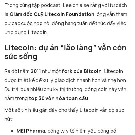
Trong cùng tập podcast, Lee chia sẻ rằng với tư cách
là
Giám đốc Quỹ Litecoin Foundation
, ông vẫn tham
dự các cuộc họp hội đồng hàng tuần để thúc đẩy việc
ứng dụng Litecoin.
Litecoin: dự án “lão làng” vẫn còn
sức sống
Ra đời năm
2011
như một
fork của Bitcoin
, Litecoin
được thiết kế để xử lý giao dịch nhanh hơn và nhẹ hơn.
Dù trải qua nhiều chu kỳ thị trường, đồng coin này vẫn
nằm trong
top 30 vốn hóa toàn cầu
.
Một số tín hiệu gần đây cho thấy Litecoin vẫn có sức
hút:
MEI Pharma
, công ty y tế niêm yết, công bố