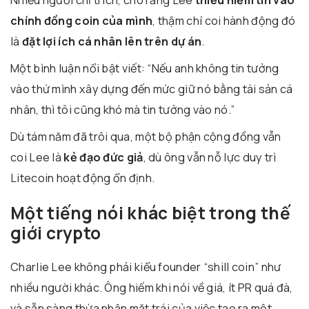
Nhiều người chỉ trích, cho rằng Lee
thiếu niềm tin vào
chính đồng coin của mình
, thậm chí coi hành động đó
là
đặt lợi ích cá nhân lên trên dự án
.
Một bình luận nổi bật viết: “Nếu anh không tin tưởng
vào thứ mình xây dựng đến mức giữ nó bằng tài sản cá
nhân, thì tôi cũng khó mà tin tưởng vào nó.”
Dù tám năm đã trôi qua, một bộ phận cộng đồng vẫn
coi Lee là
kẻ đạo đức giả
, dù ông vẫn nỗ lực duy trì
Litecoin hoạt động ổn định.
Một tiếng nói khác biệt trong thế
giới crypto
Charlie Lee không phải kiểu founder “shill coin” như
nhiều người khác. Ông hiếm khi nói về giá, ít PR quá đà,
và sẵn sàng thừa nhận mặt trái của việc tạo ra một