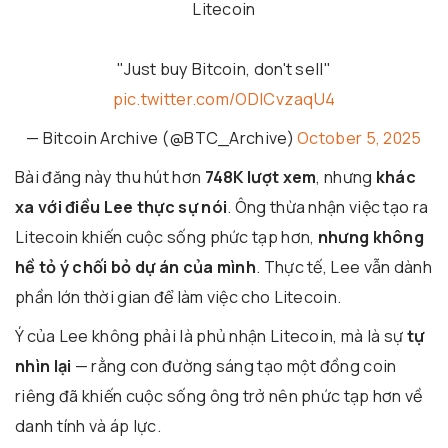
Litecoin
"Just buy Bitcoin, don't sell"
pic.twitter.com/ODlCvzaqU4
— Bitcoin Archive (@BTC_Archive)
October 5, 2025
Bài đăng này thu hút hơn
748K lượt xem
, nhưng
khác
xa với điều Lee thực sự nói
. Ông thừa nhận việc tạo ra
Litecoin khiến cuộc sống phức tạp hơn,
nhưng không
hề tỏ ý chối bỏ dự án của mình
. Thực tế, Lee vẫn dành
phần lớn thời gian để làm việc cho Litecoin.
Ý của Lee không phải là phủ nhận Litecoin, mà là sự
tự
nhìn lại
— rằng con đường sáng tạo một đồng coin
riêng đã khiến cuộc sống ông trở nên phức tạp hơn về
danh tính và áp lực.