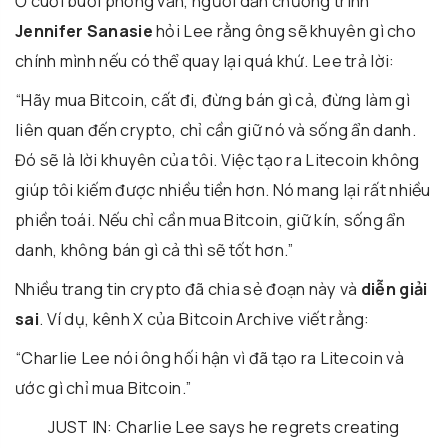
Ở cuối buổi phỏng vấn, người dẫn chương trình
Jennifer Sanasie
hỏi Lee rằng ông sẽ khuyên gì cho
chính mình nếu có thể quay lại quá khứ. Lee trả lời:
“Hãy mua Bitcoin, cất đi, đừng bán gì cả, đừng làm gì
liên quan đến crypto, chỉ cần giữ nó và sống ẩn danh.
Đó sẽ là lời khuyên của tôi. Việc tạo ra Litecoin không
giúp tôi kiếm được nhiều tiền hơn. Nó mang lại rất nhiều
phiền toái. Nếu chỉ cần mua Bitcoin, giữ kín, sống ẩn
danh, không bán gì cả thì sẽ tốt hơn.”
Nhiều trang tin crypto đã chia sẻ đoạn này và
diễn giải
sai
. Ví dụ, kênh X của Bitcoin Archive viết rằng:
“Charlie Lee nói ông hối hận vì đã tạo ra Litecoin và
ước gì chỉ mua Bitcoin.”
JUST IN: Charlie Lee says he regrets creating