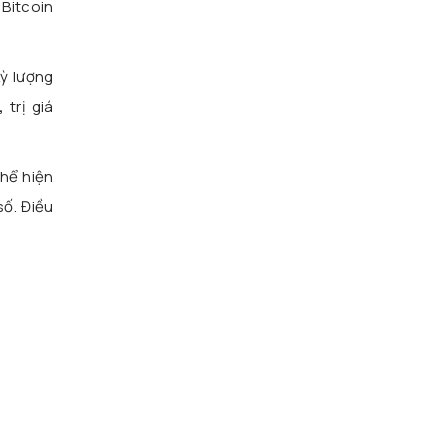
 Bitcoin
ỳ lượng
,
trị giá
hể hiện
số. Điều
n