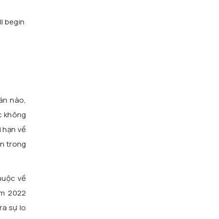
l begin
án nào,
ệc không
i hạn về
ần trong
huộc về
ăm 2022
ra sự lo