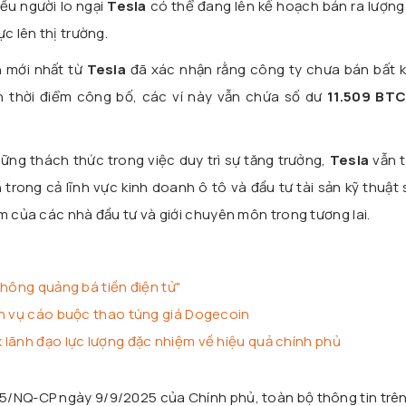
iều người lo ngại
Tesla
có thể đang lên kế hoạch bán ra lượng
c lên thị trường.
h mới nhất từ
Tesla
đã xác nhận rằng công ty chưa bán bất k
ến thời điểm công bố, các ví này vẫn chứa số dư
11.509 BTC
hững thách thức trong việc duy trì sự tăng trưởng,
Tesla
vẫn t
 trong cả lĩnh vực kinh doanh ô tô và đầu tư tài sản kỹ thuật 
m của các nhà đầu tư và giới chuyên môn trong tương lai.
không quảng bá tiền điện tử"
ện vụ cáo buộc thao túng giá Dogecoin
 lãnh đạo lực lượng đặc nhiệm về hiệu quả chính phủ
25/NQ-CP ngày 9/9/2025 của Chính phủ, toàn bộ thông tin trê