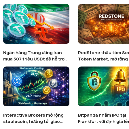
Ngân hàng Trung ương Iran
RedStone thâu tóm Sec
mua 507 triệu USDt để hỗ trợ
Token Market, mở rộng 
rial
RWA
Interactive Brokers mở rộng
Bitpanda nhắm IPO tại
stablecoin, hướng tới giao
Frankfurt với định giá lê
dịch 24/7
5,5 tỷ USD