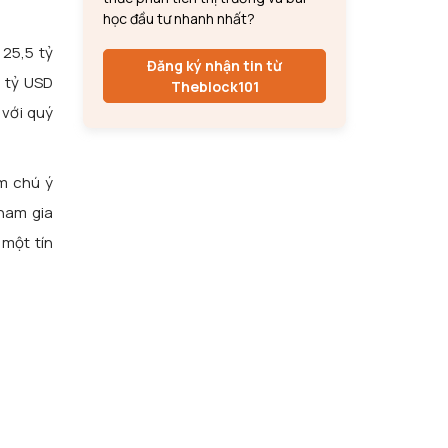
học đầu tư nhanh nhất?
25,5 tỷ
Đăng ký nhận tin từ
8 tỷ USD
Theblock101
 với quý
m chú ý
tham gia
 một tín