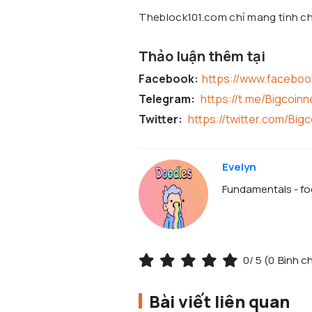
Theblock101.com chỉ mang tính chấ
Thảo luận thêm tại
Facebook:
https://www.facebo
Telegram:
https://t.me/Bigcoin
Twitter:
https://twitter.com/Big
Evelyn
Fundamentals - foc
0
/ 5 (
0
Bình c
Bài viết liên quan