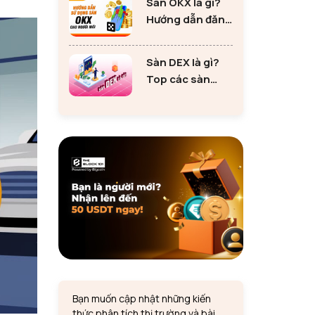
Sàn OKX là gì?
tư Ethereum
Hướng dẫn đăng
ký sàn OKX đơn
giản cho người
Sàn DEX là gì?
mới
Top các sàn
DEX lớn nhất thị
trường 2024
Bạn muốn cập nhật những kiến
thức phân tích thị trường và bài