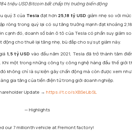
184 triệu USD Bitcoin bất chấp thị trường biến động
hu quý 3 của
Tesla
đạt hơn
25,18 tỷ USD
giảm nhẹ so với mức 
ập ròng trong quý lại có sự tăng trưởng mạnh đạt khoảng 2,1
Bên cạnh đó, doanh số bán ô tô của Tesla có phần suy giảm so
 động cho thuê lại tăng nhẹ, bù đắp cho sự sụt giảm này.
 giá
1,5 tỷ USD
vào đầu năm 2021, Tesla đã trở thành tâm điể
ử
. Khi một trong những công ty công nghệ hàng đầu thế giới 
ố, đó không chỉ là sự kiện gây chấn động mà còn được xem như
àng gia tăng của tiền điện tử trong giới doanh nghiệp.
hareholder Update →
https://t.co/sXBSeLibSL
— Highlights
d our 7 millionth vehicle at Fremont factory!