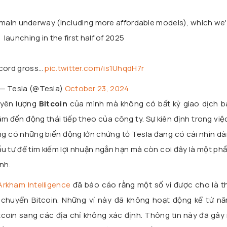
emain underway (including more affordable models), which we'l
launching in the first half of 2025
ecord gross…
pic.twitter.com/is1UhqdH7r
— Tesla (@Tesla)
October 23, 2024
uyên lượng
Bitcoin
của mình mà không có bất kỳ giao dịch b
âm đến động thái tiếp theo của công ty. Sự kiên định trong vi
ờng có những biến động lớn chứng tỏ Tesla đang có cái nhìn dà
ầu tư để tìm kiếm lợi nhuận ngắn hạn mà còn coi đây là một ph
nh.
Arkham Intelligence
đã báo cáo rằng một số ví được cho là t
 chuyển Bitcoin. Những ví này đã không hoạt động kể từ n
coin sang các địa chỉ không xác định. Thông tin này đã gây 