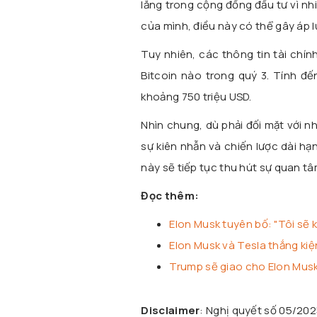
lắng trong cộng đồng đầu tư vì nh
của mình, điều này có thể gây áp lự
Tuy nhiên, các thông tin tài chín
Bitcoin nào trong quý 3. Tính đ
khoảng 750 triệu USD.
Nhìn chung, dù phải đối mặt với n
sự kiên nhẫn và chiến lược dài hạn
này sẽ tiếp tục thu hút sự quan tâ
Đọc thêm:
Elon Musk tuyên bố: "Tôi sẽ 
Elon Musk và Tesla thắng ki
Trump sẽ giao cho Elon Musk
Disclaimer
: Nghị quyết số 05/20