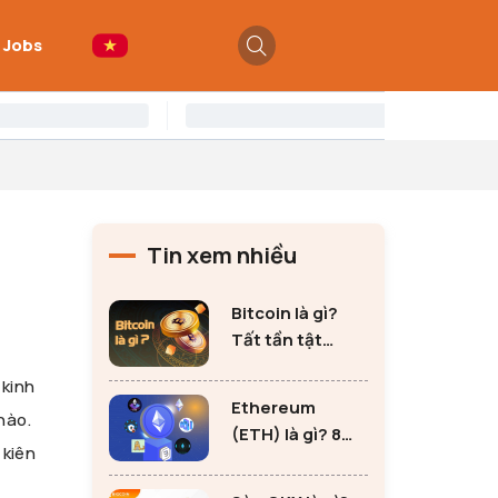
 Jobs
Tin xem nhiều
Bitcoin là gì?
Tất tần tật
những thông tin
 kinh
quan trọng về
Ethereum
nào.
Bitcoin
(ETH) là gì? 8
 kiên
lưu ý không thể
bỏ qua khi đầu