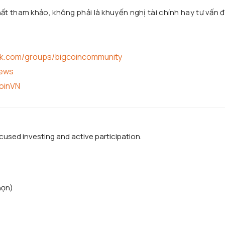
t tham khảo, không phải là khuyến nghị tài chính hay tư vấn đ
ok.com/groups/bigcoincommunity
news
coinVN
used investing and active participation.
họn)