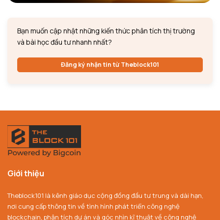
Bạn muốn cập nhật những kiến thức phân tích thị trường
và bài học đầu tư nhanh nhất?
Đăng ký nhận tin từ Theblock101
Giới thiệu
Theblock101 là kênh giáo dục cộng đồng đầu tư trung và dài hạn,
nơi cung cấp thông tin về tình hình phát triển công nghệ
blockchain, phân tích dự án và góc nhìn kĩ thuật về công nghệ