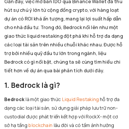
Gần đây, việc mở bán IDO qua Binance Wallet đã thu
hút sự chú ý lớn từ cộng đồng crypto, với hàng loạt
dự án có ROI khá ấn tượng, mang lại lợi suất hấp dẫn
cho nhà đầu tư. Trong đó, Bedrock nổi lên như một
giao thức liquid restaking đột phá khi hỗ trợ đa dạng
các loại tài sản trên nhiều chuỗi khác nhau. Được hỗ
trợ bởi nhiều quỹ đầu tư lớn trong ngành, liệu
Bedrock có gì nổi bật, chúng ta sẽ cùng tìm hiểu chi
tiết hơn về dự án qua bài phân tích dưới đây.
1. Bedrock là gì?
Bedrock
là một giao thức
Liquid Restaking
hỗ trợ đa
dạng các loại tài sản, sử dụng giải pháp lưu trữ non-
custodial được phát triển kết hợp với RockX- một cơ
sở hạ tầng
blockchain
lâu đời và có tầm ảnh hưởng