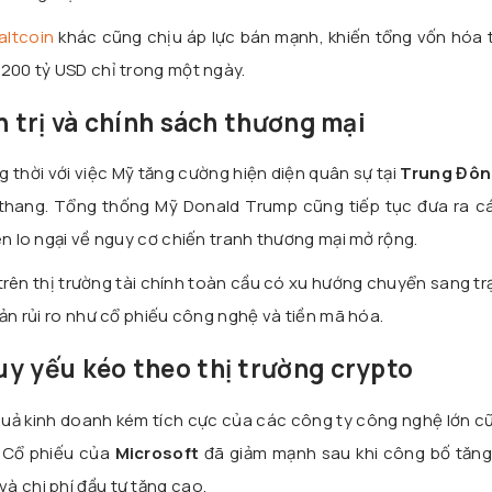
altcoin
khác cũng chịu áp lực bán mạnh, khiến tổng vốn hóa 
 200 tỷ USD chỉ trong một ngày.
h trị và chính sách thương mại
g thời với việc Mỹ tăng cường hiện diện quân sự tại
Trung Đô
 thang. Tổng thống Mỹ Donald Trump cũng tiếp tục đưa ra c
ên lo ngại về nguy cơ chiến tranh thương mại mở rộng.
trên thị trường tài chính toàn cầu có xu hướng chuyển sang tr
sản rủi ro như cổ phiếu công nghệ và tiền mã hóa.
y yếu kéo theo thị trường crypto
t quả kinh doanh kém tích cực của các công ty công nghệ lớn 
. Cổ phiếu của
Microsoft
đã giảm mạnh sau khi công bố tăng
à chi phí đầu tư tăng cao.