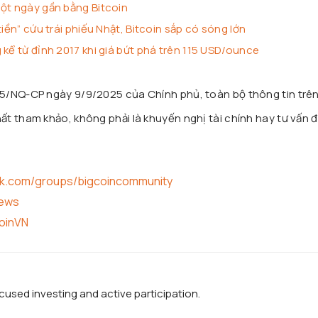
một ngày gần bằng Bitcoin
tiền” cứu trái phiếu Nhật, Bitcoin sắp có sóng lớn
 kể từ đỉnh 2017 khi giá bứt phá trên 115 USD/ounce
25/NQ-CP ngày 9/9/2025 của Chính phủ, toàn bộ thông tin trê
t tham khảo, không phải là khuyến nghị tài chính hay tư vấn đ
ok.com/groups/bigcoincommunity
news
coinVN
used investing and active participation.