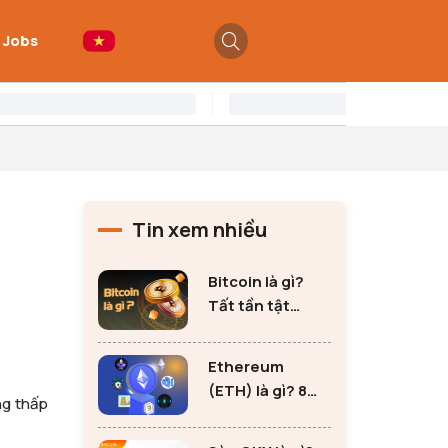
 Jobs
Tin xem nhiều
Bitcoin là gì?
Tất tần tật
những thông tin
quan trọng về
Ethereum
Bitcoin
(ETH) là gì? 8
ng thấp
lưu ý không thể
bỏ qua khi đầu