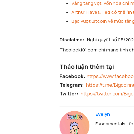
Vàng tăng vọt, vốn hóa chỉ 
Arthur Hayes: Fed có thể “in 
Bạc vượt Bitcoin về mức tăng
Disclaimer
: Nghị quyết số 05/20
Theblock101.com chỉ mang tính chấ
Thảo luận thêm tại
Facebook:
https://www.facebo
Telegram:
https://t.me/Bigcoin
Twitter:
https://twitter.com/Big
Evelyn
Fundamentals - foc