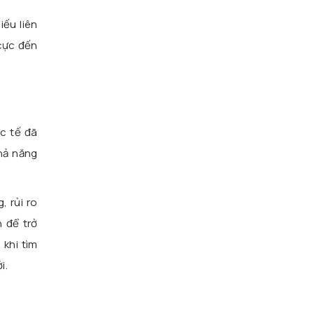
ếu liên
 cực đến
c tế đã
khả năng
, rủi ro
 để trở
 khi tìm
i.