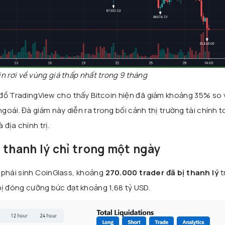
in rơi về vùng giá thấp nhất trong 9 tháng
u đồ TradingView cho thấy Bitcoin hiện đã giảm khoảng 35% so 
ngoái. Đà giảm này diễn ra trong bối cảnh thị trường tài chính 
 địa chính trị.
 thanh lý chỉ trong một ngày
 phái sinh CoinGlass, khoảng
270.000 trader đã bị thanh lý
t
ế bị đóng cưỡng bức đạt khoảng 1,68 tỷ USD.