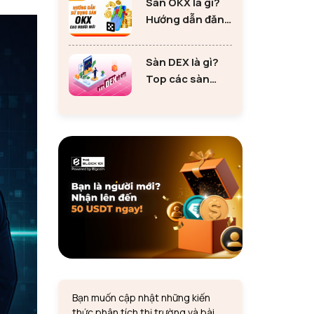
Sàn OKX là gì?
tư Ethereum
Hướng dẫn đăng
ký sàn OKX đơn
giản cho người
Sàn DEX là gì?
mới
Top các sàn
DEX lớn nhất thị
trường 2024
Bạn muốn cập nhật những kiến
thức phân tích thị trường và bài