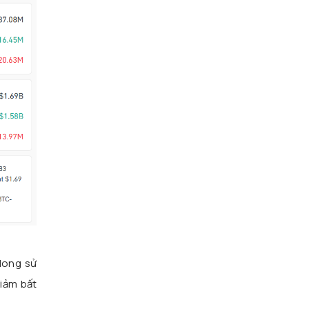
long sử
giảm bất