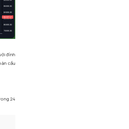
với đỉnh
toàn cầu
rong 24