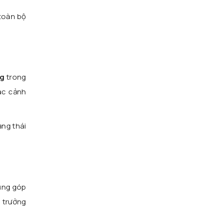
toàn bộ
ng
trong
ác cảnh
ạng thái
cũng góp
 trưởng