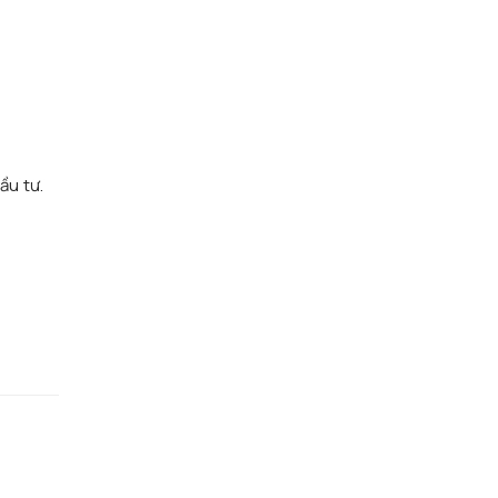
n
ầu tư.