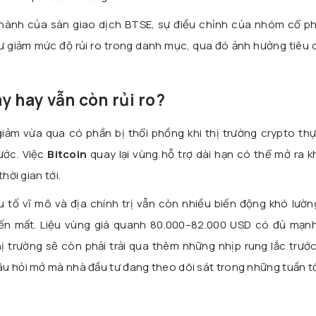
hành của sàn giao dịch BTSE, sự điều chỉnh của nhóm cổ phi
tư giảm mức độ rủi ro trong danh mục, qua đó ảnh hưởng tiêu
y hay vẫn còn rủi ro?
iảm vừa qua có phần bị thổi phồng khi thị trường crypto thự
rước. Việc
Bitcoin
quay lại vùng hỗ trợ dài hạn có thể mở ra 
hời gian tới.
 tố vĩ mô và địa chính trị vẫn còn nhiều biến động khó lường
ến mất. Liệu vùng giá quanh 80.000–82.000 USD có đủ mạnh
ị trường sẽ còn phải trải qua thêm những nhịp rung lắc trước
u hỏi mở mà nhà đầu tư đang theo dõi sát trong những tuần tớ