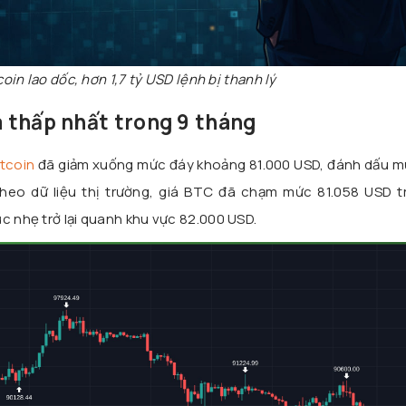
coin lao dốc, hơn 1,7 tỷ USD lệnh bị thanh lý
iá thấp nhất trong 9 tháng
itcoin
đã giảm xuống mức đáy khoảng 81.000 USD, đánh dấu m
heo dữ liệu thị trường, giá BTC đã chạm mức 81.058 USD t
c nhẹ trở lại quanh khu vực 82.000 USD.