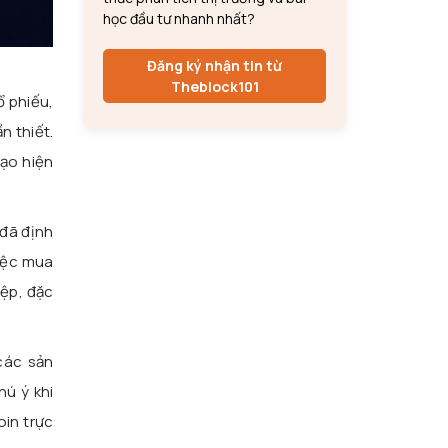
học đầu tư nhanh nhất?
Đăng ký nhận tin từ
Theblock101
ổ phiếu,
n thiết.
đạo hiện
 đã định
iệc mua
iệp, đặc
 các sản
hú ý khi
oin trực