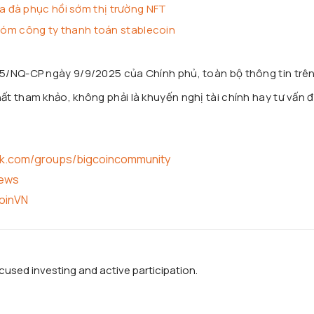
 đà phục hồi sớm thị trường NFT
 tóm công ty thanh toán stablecoin
25/NQ-CP ngày 9/9/2025 của Chính phủ, toàn bộ thông tin trê
t tham khảo, không phải là khuyến nghị tài chính hay tư vấn đ
ok.com/groups/bigcoincommunity
news
coinVN
used investing and active participation.