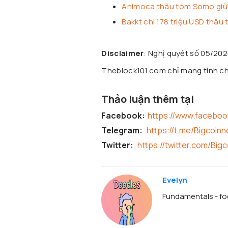
Animoca thâu tóm Somo giữa
Bakkt chi 178 triệu USD thâu
Disclaimer
: Nghị quyết số 05/20
Theblock101.com chỉ mang tính chấ
Thảo luận thêm tại
Facebook:
https://www.facebo
Telegram:
https://t.me/Bigcoin
Twitter:
https://twitter.com/Big
Evelyn
Fundamentals - foc