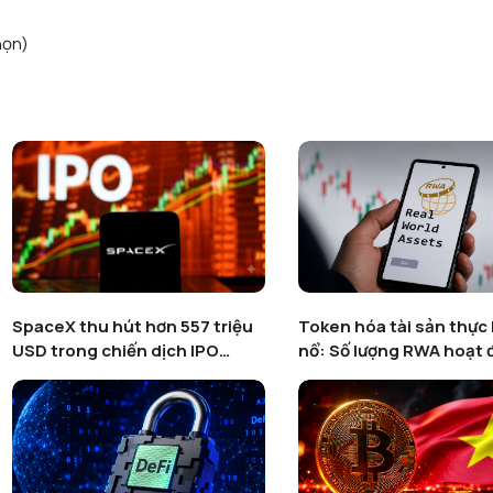
họn)
SpaceX thu hút hơn 557 triệu
Token hóa tài sản thực
USD trong chiến dịch IPO
nổ: Số lượng RWA hoạt
token hoá trên Binance
tăng gần 600% bất chấ
trường crypto suy yếu