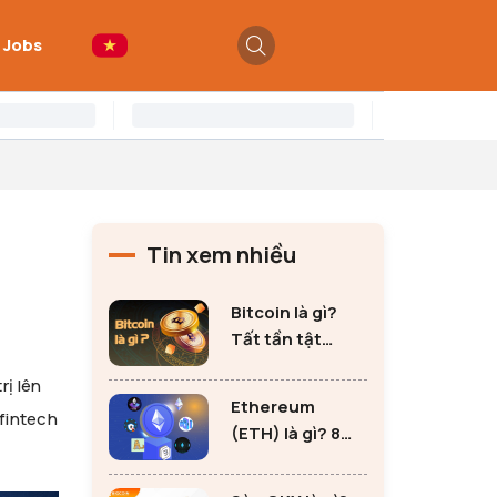
 Jobs
Tin xem nhiều
Bitcoin là gì?
Tất tần tật
những thông tin
rị lên
quan trọng về
Ethereum
 fintech
Bitcoin
(ETH) là gì? 8
lưu ý không thể
bỏ qua khi đầu