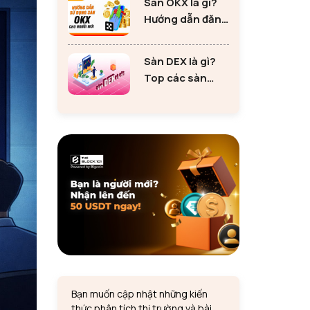
Sàn OKX là gì?
tư Ethereum
Hướng dẫn đăng
ký sàn OKX đơn
giản cho người
Sàn DEX là gì?
mới
Top các sàn
DEX lớn nhất thị
trường 2024
Bạn muốn cập nhật những kiến
thức phân tích thị trường và bài