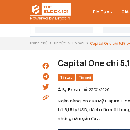
Tin Tức
Giá
Trang chủ
Tin tức
Tin mới
Capital One chi 5,15 
Capital One chi 5,
Tin tức
Tin mới
By
Evelyn
23/01/2026
Ngân hàng lớn của Mỹ Capital One 
tới 5,15 tỷ USD, đánh dấu một tro
những năm gần đây.