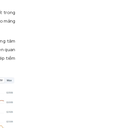
t trong
ào mảng
ọng tâm
iên quan
ép tiềm