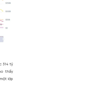
c 314 tỷ
ho thấy
 một lớp