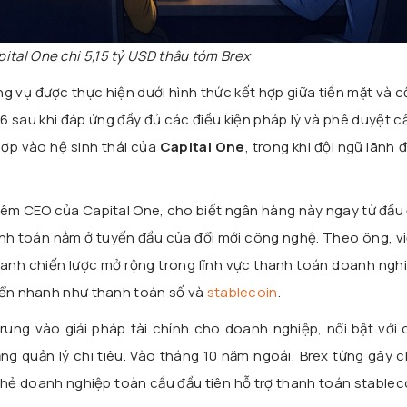
ital One chi 5,15 tỷ USD thâu tóm Brex
 vụ được thực hiện dưới hình thức kết hợp giữa tiền mặt và c
 sau khi đáp ứng đầy đủ các điều kiện pháp lý và phê duyệt cầ
ợp vào hệ sinh thái của
Capital One
, trong khi đội ngũ lãnh 
kiêm CEO của Capital One, cho biết ngân hàng này ngay từ đầu
nh toán nằm ở tuyến đầu của đổi mới công nghệ. Theo ông, v
nhanh chiến lược mở rộng trong lĩnh vực thanh toán doanh ngh
riển nhanh như thanh toán số và
stablecoin
.
trung vào giải pháp tài chính cho doanh nghiệp, nổi bật với
g quản lý chi tiêu. Vào tháng 10 năm ngoái, Brex từng gây c
hẻ doanh nghiệp toàn cầu đầu tiên hỗ trợ thanh toán stablec