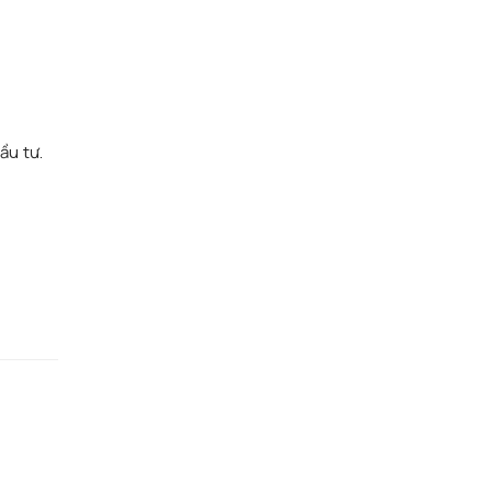
n
ầu tư.