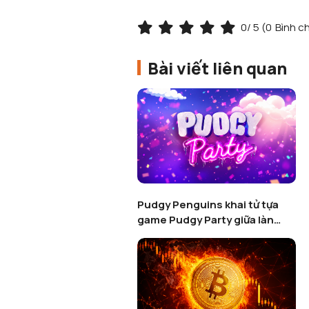
0
/ 5 (
0
Bình c
Bài viết liên quan
Pudgy Penguins khai tử tựa
game Pudgy Party giữa làn
sóng thanh lọc Web3 Gaming