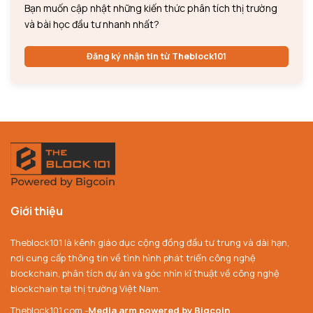
Bạn muốn cập nhật những kiến thức phân tích thị trường
và bài học đầu tư nhanh nhất?
Đăng ký nhận tin từ Theblock101
Giới thiệu
Theblock101 là kênh giáo dục cộng đồng đầu tư trung và dài hạn,
nơi cung cấp thông tin về tình hình phát triển công nghệ
blockchain, phân tích dự án và góc nhìn kĩ thuật về công nghệ
blockchain tại thị trường Việt Nam.
Theblock101.com -
Media arm powered by Bigcoin