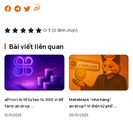
0
/ 5 (
0
Bình chọn)
Bài viết liên quan
aPriori bị tố tự tạo 14.000 ví để
MetaMask “nhá hàng”
farm airdrop ...
airdrop? Ví điện tử phổ ...
12/11/2025
28/10/2025