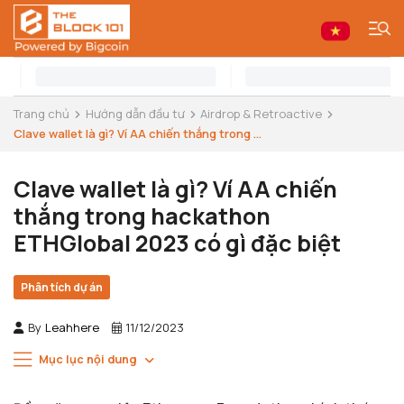
Trang chủ
Hướng dẫn đầu tư
Airdrop & Retroactive
Clave wallet là gì? Ví AA chiến thắng trong ...
Clave wallet là gì? Ví AA chiến
thắng trong hackathon
ETHGlobal 2023 có gì đặc biệt
Phân tích dự án
By
Leahhere
11/12/2023
Mục lục nội dung