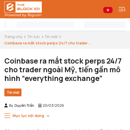
Trang chủ
Tin tức
Tin mới
Coinbase ra mắt stock perps 24/7 cho trader ...
Coinbase ra mắt stock perps 24/7
cho trader ngoài Mỹ, tiến gần mô
hình “everything exchange”
Tin mới
By
Duyên Trần
20/03/2026
Mục lục nội dung