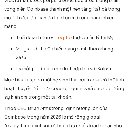
Việc ra mắt stock perps là bước tiếp theo trong tham
vọng biến Coinbase thành một nền tảng “tất cả trong
một”. Trước đó, sàn đã liên tục mở rộng sang nhiều
mảng:
Triển khai futures
crypto
được quản lý tại Mỹ
Mở giao dịch cổ phiếu dạng cash theo khung
24/5
Ra mắt prediction market hợp tác với
Kalshi
Mục tiêu là tạo ra một hệ sinh thái nơi trader có thể linh
hoạt chuyển đổi giữa crypto, equities và các hợp đồng
sự kiện chỉ trong một tài khoản.
Theo CEO
Brian Armstrong
, định hướng lớn của
Coinbase trong năm 2026 là mở rộng global
“everything exchange”, bao phủ nhiều loại tài sản như