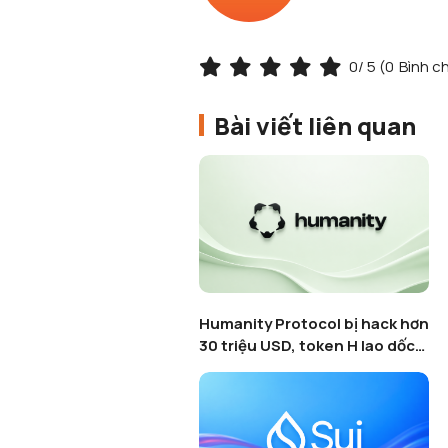
0
/ 5 (
0
Bình c
Bài viết liên quan
Pudgy Penguins khai tử tựa
game Pudgy Party giữa làn
sóng thanh lọc Web3 Gaming