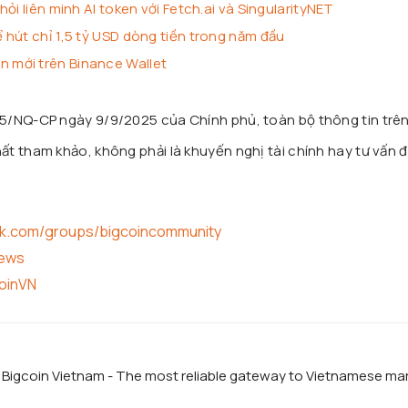
ỏi liên minh AI token với Fetch.ai và SingularityNET
hút chỉ 1,5 tỷ USD dòng tiền trong năm đầu
mới trên Binance Wallet
25/NQ-CP ngày 9/9/2025 của Chính phủ, toàn bộ thông tin trê
t tham khảo, không phải là khuyến nghị tài chính hay tư vấn đ
ok.com/groups/bigcoincommunity
news
coinVN
f Bigcoin Vietnam - The most reliable gateway to Vietnamese ma