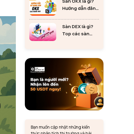
Sàn OKX là gì?
tư Ethereum
Hướng dẫn đăng
ký sàn OKX đơn
giản cho người
Sàn DEX là gì?
mới
Top các sàn
DEX lớn nhất thị
trường 2024
Bạn muốn cập nhật những kiến
thức phân tích thị trường và bài