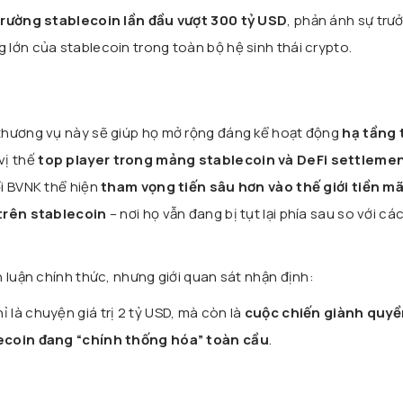
trường stablecoin lần đầu vượt 300 tỷ USD
, phản ánh sự trư
lớn của stablecoin trong toàn bộ hệ sinh thái crypto.
thương vụ này sẽ giúp họ mở rộng đáng kể hoạt động
hạ tầng
vị thế
top player trong mảng stablecoin và DeFi settleme
i BVNK thể hiện
tham vọng tiến sâu hơn vào thế giới tiền m
trên stablecoin
– nơi họ vẫn đang bị tụt lại phía sau so với các
 luận chính thức, nhưng giới quan sát nhận định:
là chuyện giá trị 2 tỷ USD, mà còn là
cuộc chiến giành quy
lecoin đang “chính thống hóa” toàn cầu
.