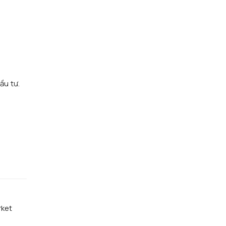
n
ầu tư.
rket