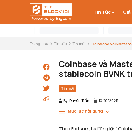
Tin Tức
Giá
Trang chủ
Tin tức
Tin mới
Coinbase và Masterca
Coinbase và Maste
stablecoin BVNK tr
Tin mới
By
Duyên Trần
10/10/2025
Mục lục nội dung
Theo Fortune , hai “ông lớn” Coi