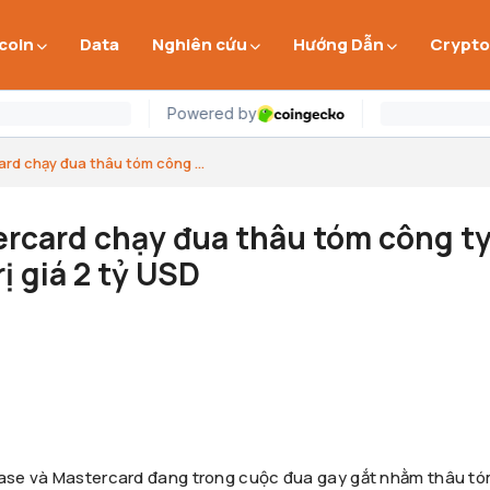
 coin
Data
Nghiên cứu
Hướng Dẫn
Crypto
rd chạy đua thâu tóm công ...
rcard chạy đua thâu tóm công t
ị giá 2 tỷ USD
nbase và Mastercard đang trong cuộc đua gay gắt nhằm thâu t