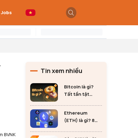
 Jobs
y
Tin xem nhiều
Bitcoin là gì?
Tất tần tật
những thông tin
quan trọng về
Ethereum
Bitcoin
(ETH) là gì? 8
lưu ý không thể
óm BVNK
bỏ qua khi đầu