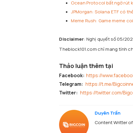
Ocean Protocol bất ngờ rút kh
JPMorgan: Solana ETF có thể 
Meme Rush: Game meme coin 
Disclaimer
: Nghị quyết số 05/20
Theblock101.com chỉ mang tính chấ
Thảo luận thêm tại
Facebook:
https://www.facebo
Telegram:
https://t.me/Bigcoin
Twitter:
https://twitter.com/Big
Duyên Trần
Content Writter o