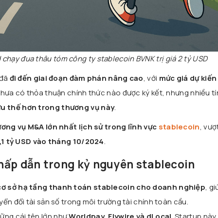
chạy đua thâu tóm công ty stablecoin BVNK trị giá 2 tỷ USD
 đã
đi đến giai đoạn đàm phán nâng cao
, với
mức giá dự kiến
 chưa có thỏa thuận chính thức nào được ký kết, nhưng nhiều tí
u thế hơn trong thương vụ này
.
ơng vụ M&A lớn nhất lịch sử trong lĩnh vực
stablecoin
, vượ
1,1 tỷ USD vào tháng 10/2024
.
hấp dẫn trong kỷ nguyên stablecoin
cơ sở hạ tầng thanh toán stablecoin cho doanh nghiệp
, g
ển đổi tài sản số trong môi trường tài chính toàn cầu.
ng cái tên lớn như
Worldpay, Flywire và dLocal
. Startup này