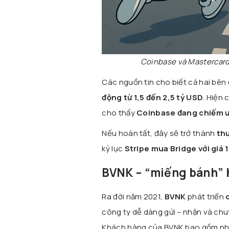
Coinbase và Mastercard 
Các nguồn tin cho biết cả hai bên
động từ 1,5 đến 2,5 tỷ USD
. Hiện
cho thấy
Coinbase đang chiếm ư
Nếu hoàn tất, đây sẽ trở thành
thư
kỷ lục
Stripe mua Bridge với giá 
BVNK – “miếng bánh” 
Ra đời năm 2021,
BVNK
phát triển
công ty dễ dàng gửi – nhận và chuy
Khách hàng của BVNK bao gồm nhữ