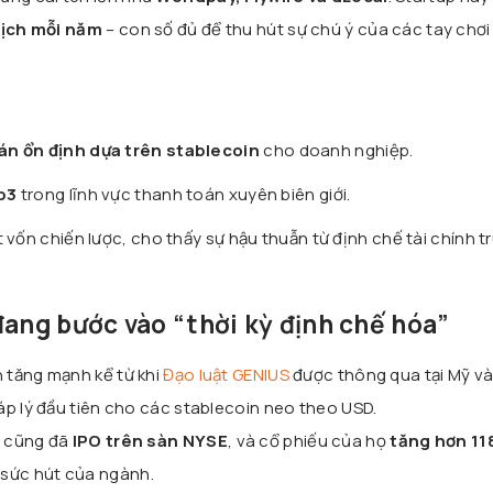
dịch mỗi năm
– con số đủ để thu hút sự chú ý của các tay chơ
án ổn định dựa trên stablecoin
cho doanh nghiệp.
b3
trong lĩnh vực thanh toán xuyên biên giới.
 vốn chiến lược, cho thấy sự hậu thuẫn từ định chế tài chính t
đang bước vào “thời kỳ định chế hóa”
 tăng mạnh kể từ khi
Đạo luật GENIUS
được thông qua tại Mỹ v
áp lý đầu tiên cho các stablecoin neo theo USD.
)
cũng đã
IPO trên sàn NYSE
, và cổ phiếu của họ
tăng hơn 11
sức hút của ngành.