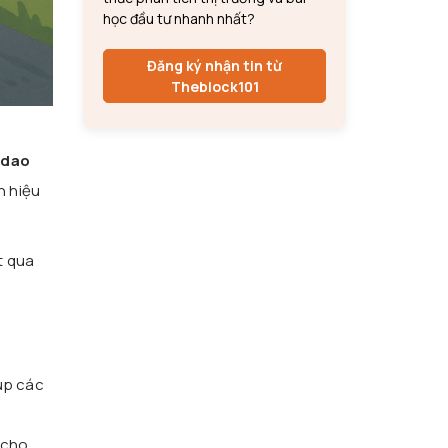
học đầu tư nhanh nhất?
Đăng ký nhận tin từ
Theblock101
 dao
n hiệu
t qua
iúp các
 cho