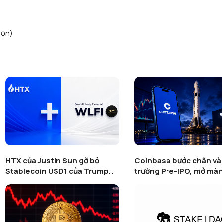
họn)
SpaceX thu hút hơn 557 triệu
Token hóa tài sản thực
USD trong chiến dịch IPO
nổ: Số lượng RWA hoạt
token hoá trên Binance
tăng gần 600% bất chấ
trường crypto suy yếu