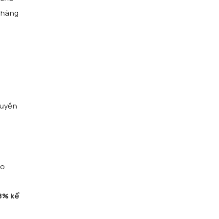
i hàng
ruyền
ào
8% kể