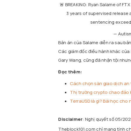
🚨 BREAKING: Ryan Salame of FTX i
3 years of supervised release 
sentencing exceed
— Autis
Bản án của Salame diễn ra sau bản
Các giám đốc điều hành khác của 
Gary Wang, cũng đã nhận tội nhưn
Đọc thêm:
Cách chọn sàn giao dịch an
Thị trường crypto chao đảo 
TerraUSD là gì? Bài học cho
Disclaimer
: Nghị quyết số 05/20
Theblock101.com chỉ mang tính chấ