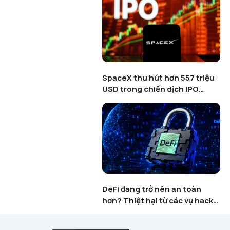
enguins khai tử tựa
SpaceX thu hút hơn 557 triệu
dgy Party giữa làn
USD trong chiến dịch IPO
anh lọc Web3 Gaming
token hoá trên Binance
lặp lại kịch bản năm
DeFi đang trở nên an toàn
n như hoàn hảo?
hơn? Thiệt hại từ các vụ hack
USD sẽ là mốc quyết
giảm 74% khi AI thay đổi cuộc
chiến bảo mật blockchain