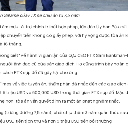
n Salame của FTX sẽ chịu án tù 7,5 năm
 âm mưu tài trợ chính trị bất hợp pháp, lừa đảo Ủy ban Bầu cử 
ệp chuyển tiền không có giấy phép, với hy vọng được tòa án 
à 18 tháng.
hông biết" về hành vi gian lận của cựu CEO FTX Sam Bankman-F
 người lãnh đạo cũ của sàn giao dịch. Họ cũng trình bày hoàn 
h cách FTX sụp đổ đã gây hại cho ông.
imes về việc tuyên án, thẩm phán đã nhắc đến các giao dịch
 5 triệu USD và 600,000 USD trong thời gian FTX sụp đổ. Mặc 
ẹ hơn, tòa án vẫn quyết định ra một án phạt nghiêm khắc.
g (tương đương 7,5 năm), phải chịu thêm 3 năm quản thúc sau 
riệu USD tiền tịch thu và hơn 5 triệu USD tiền bồi thường.