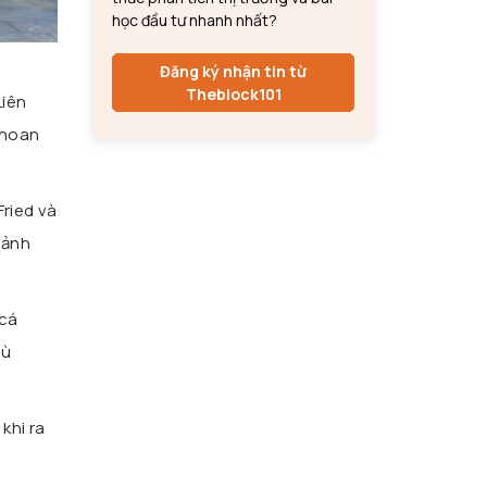
học đầu tư nhanh nhất?
Đăng ký nhận tin từ
Theblock101
Liên
khoan
ried và
cảnh
 cá
dù
khi ra