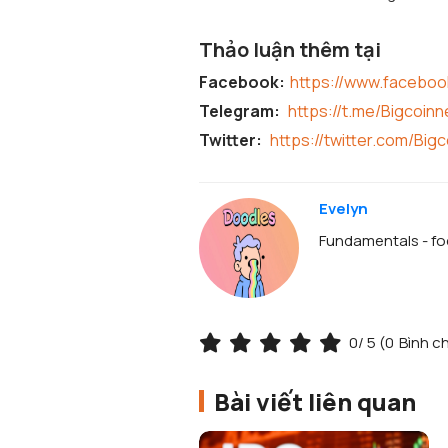
Thảo luận thêm tại
Facebook:
https://www.facebo
Telegram:
https://t.me/Bigcoin
Twitter:
https://twitter.com/Big
Evelyn
Fundamentals - foc
0
/ 5 (
0
Bình c
Bài viết liên quan