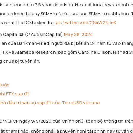
s sentenced to 7.5 years in prison. He additionally was sente
and ordered to pay $6M+ in forfeiture and $5M+ in restitution. 
s what the DOJ asked for.
pic.twitter.com/2S4W23iJeK
m Capital 🧩 (@AutismCapital)
May 28, 2024
 án của Bankman-Fried, người đã bị kết án 24 năm tù vào tháng
FTX và Alameda Research, bao gồm Caroline Ellison, Nishad S
g chưa bị tuyên án.
 toàn
khi FTX sụp đổ
 nhà đầu tư sau sự sụp đổ của TerraUSD và Luna
25/NQ-CP ngày 9/9/2025 của Chính phủ, toàn bộ thông tin trê
t tham khảo, không phải là khuyến nghị tài chính hay tư vấn đ