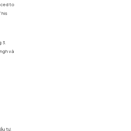
nced to
This
 3.
ingh và
n
ầu tư.