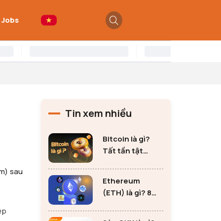
 Jobs
Tin xem nhiều
Bitcoin là gì?
Tất tần tật
những thông tin
ăm) sau
quan trọng về
Ethereum
Bitcoin
(ETH) là gì? 8
lưu ý không thể
ệp
bỏ qua khi đầu