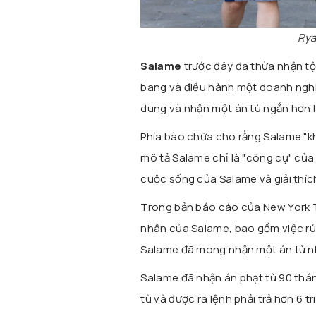
Rya
Salame
trước đây đã thừa nhận tội
bang và điều hành một doanh nghi
dung và nhận một án tù ngắn hơn l
Phía bào chữa cho rằng Salame "k
mô tả Salame chỉ là "công cụ" của
cuộc sống của Salame và giải thíc
Trong bản báo cáo của New York T
nhân của Salame, bao gồm việc rút
Salame đã mong nhận một án tù nh
Salame đã nhận án phạt tù 90 thán
tù và được ra lệnh phải trả hơn 6 t