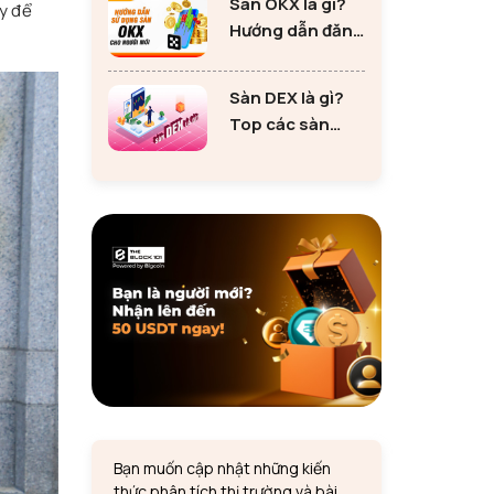
Sàn OKX là gì?
y để
tư Ethereum
Hướng dẫn đăng
ký sàn OKX đơn
giản cho người
Sàn DEX là gì?
mới
Top các sàn
DEX lớn nhất thị
trường 2024
Bạn muốn cập nhật những kiến
thức phân tích thị trường và bài