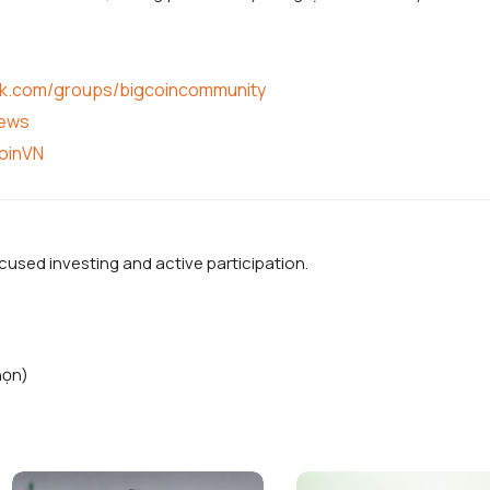
ok.com/groups/bigcoincommunity
news
coinVN
used investing and active participation.
họn)