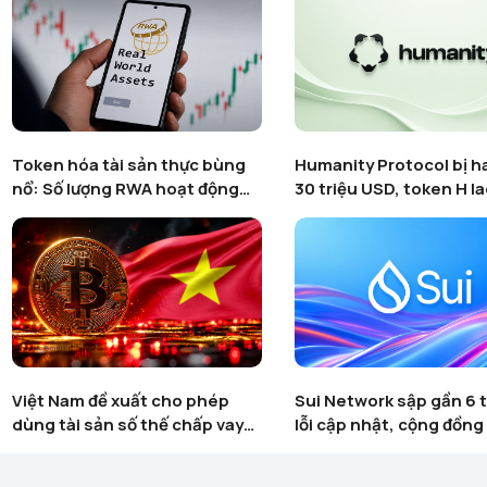
Token hóa tài sản thực bùng
Humanity Protocol bị h
nổ: Số lượng RWA hoạt động
30 triệu USD, token H l
tăng gần 600% bất chấp thị
85% chỉ trong vài giờ
trường crypto suy yếu
Việt Nam đề xuất cho phép
Sui Network sập gần 6 t
dùng tài sản số thế chấp vay
lỗi cập nhật, cộng đồng 
vốn
về độ ổn định của block
Layer-1 này