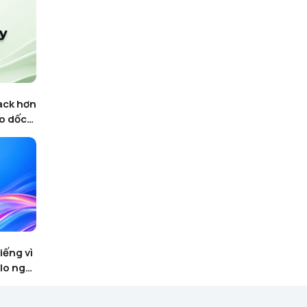
ack hơn
HTX của Justin Sun gỡ bỏ
ao dốc
Stablecoin USD1 của Trump
sau tranh chấp đóng băng ví
iếng vì
8 điều nhà đầu tư cần biết về
lo ngại
sàn giao dịch tiền mã hóa Việt
chain
Nam 2026