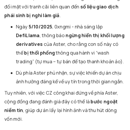
đối mặt với tranh cãi liên quan đến
số liệu giao dịch
phái sinh bị nghi làm giả
.
Ngày
5/10/2025
, 0xngmi - nhà sáng lập
DefiLlama
, thông báo
ngừng hiển thị khối lượng
derivatives
của Aster, cho rằng con số này có
thể
bị thổi phồng
thông qua hành vi “wash
trading” (tự mua – tự bán để tạo thanh khoản ảo).
Dù phía Aster phủ nhận, sự việc khiến dự án chịu
ảnh hưởng đáng kể về uy tín trong thời gian ngắn.
Tuy nhiên, với việc CZ công khai đứng về phía Aster,
cộng đồng đang đánh giá đây có thể là
bước ngoặt
niềm tin
, giúp dự án lấy lại hình ảnh và thu hút dòng
vốn mới.