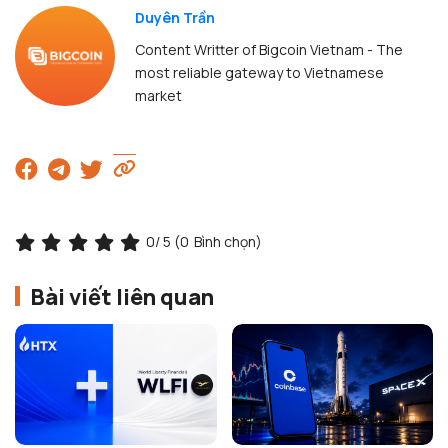
Duyên Trần
Content Writter of Bigcoin Vietnam - The
most reliable gateway to Vietnamese
market
0
/ 5 (
0
Bình chọn)
Bài viết liên quan