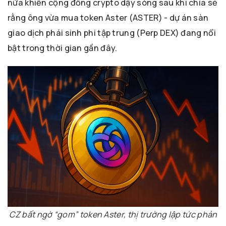
nữa khiến cộng đồng crypto dậy sóng sau khi chia sẻ
rằng ông vừa mua token Aster (ASTER) - dự án sàn
giao dịch phái sinh phi tập trung (Perp DEX) đang nổi
bật trong thời gian gần đây.
CZ bất ngờ “gom” token Aster, thị trường lập tức phản