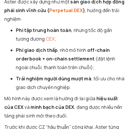
Aster được xây dựng như một
sàn giao dịch hợp đồng
phái sinh vĩnh cửu (
Perpetual DEX
)
, hướng đến trải
nghiệm:
Phi tập trung hoàn toàn
, nhưng tốc độ gần
tương đương
CEX
;
Phí giao dịch thấp
, nhờ mô hình
off-chain
orderbook + on-chain settlement
(đặt lệnh
ngoài chuỗi, thanh toán trên chuỗi);
Trải nghiệm người dùng mượt mà
, tối ưu cho nhà
giao dịch chuyên nghiệp.
Mô hình này được xem là hướng đi lai giữa
hiệu suất
của CEX
và
minh bạch của DEX
, đang được nhiều nền
tảng phái sinh mới theo đuổi.
Trước khi được CZ “hậu thuẫn” công khai, Aster từng