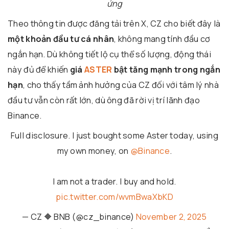
ứng
Theo thông tin được đăng tải trên X, CZ cho biết đây là
một khoản đầu tư cá nhân
, không mang tính đầu cơ
ngắn hạn. Dù không tiết lộ cụ thể số lượng, động thái
này đủ để khiến
giá
ASTER
bật tăng mạnh trong ngắn
hạn
, cho thấy tầm ảnh hưởng của CZ đối với tâm lý nhà
đầu tư vẫn còn rất lớn, dù ông đã rời vị trí lãnh đạo
Binance.
Full disclosure. I just bought some Aster today, using
my own money, on
@Binance
.
I am not a trader. I buy and hold.
pic.twitter.com/wvmBwaXbKD
— CZ 🔶 BNB (@cz_binance)
November 2, 2025