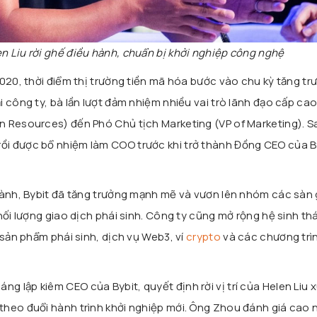
n Liu rời ghế điều hành, chuẩn bị khởi nghiệp công nghệ
2020, thời điểm thị trường tiền mã hóa bước vào chu kỳ tăng tr
 công ty, bà lần lượt đảm nhiệm nhiều vai trò lãnh đạo cấp cao
 Resources) đến Phó Chủ tịch Marketing (VP of Marketing). S
aff, rồi được bổ nhiệm làm COO trước khi trở thành Đồng CEO của B
hành, Bybit đã tăng trưởng mạnh mẽ và vươn lên nhóm các sàn 
hối lượng giao dịch phái sinh. Công ty cũng mở rộng hệ sinh th
 sản phẩm phái sinh, dịch vụ Web3, ví
crypto
và các chương trì
áng lập kiêm CEO của Bybit, quyết định rời vị trí của Helen Liu 
theo đuổi hành trình khởi nghiệp mới. Ông Zhou đánh giá cao