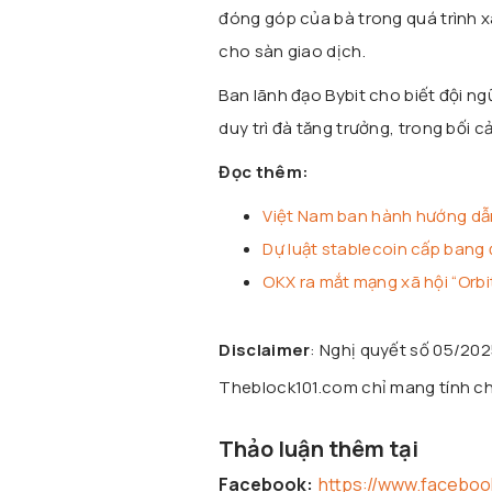
đóng góp của bà trong quá trình x
cho sàn giao dịch.
Ban lãnh đạo Bybit cho biết đội ng
duy trì đà tăng trưởng, trong bối 
Đọc thêm:
Việt Nam ban hành hướng dẫn 
Dự luật stablecoin cấp bang 
OKX ra mắt mạng xã hội “Orbit
Disclaimer
: Nghị quyết số 05/20
Theblock101.com chỉ mang tính chấ
Thảo luận thêm tại
Facebook:
https://www.facebo