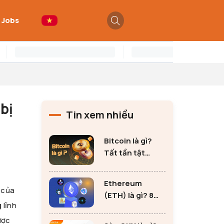
 Jobs
bị
Tin xem nhiều
Bitcoin là gì?
Tất tần tật
những thông tin
quan trọng về
Ethereum
Bitcoin
 của
(ETH) là gì? 8
 lĩnh
lưu ý không thể
bỏ qua khi đầu
ược