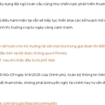
ây dựng đội ngũ toàn cầu cũng như chiến lược phát triển thươ
ũ điều hành hiện tại vẫn sẽ tiếp tục triển khai các kế hoạch mở
cảnh thị trường crypto ngày càng cạnh tranh.
kế toán cho thị trường tài sản mã hóa trong giai đoạn thí đi
đầu tiên tại Mỹ được thông qua ở Florida
” sau khi nhận đầu tư từ phố Wall
25/NQ-CP ngày 9/9/2025 của Chính phủ, toàn bộ thông tin trê
t tham khảo, không phải là khuyến nghị tài chính hay tư vấn đ
ok.com/groups/bigcoincommunity