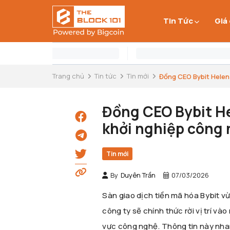
Tin Tức
Giá
Trang chủ
Tin tức
Tin mới
Đồng CEO Bybit Helen L
Đồng CEO Bybit He
khởi nghiệp công
Tin mới
By
Duyên Trần
07/03/2026
Sàn giao dịch tiền mã hóa Bybit 
công ty sẽ chính thức rời vị trí v
vực công nghệ. Thông tin này nha