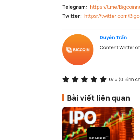
Telegram:
https://t.me/Bigcoin
Twitter:
https://twitter.com/Big
Duyên Trần
Content Writter o
0
/ 5 (
0
Bình c
Bài viết liên quan