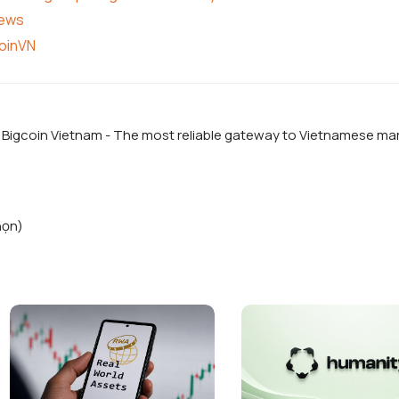
news
coinVN
f Bigcoin Vietnam - The most reliable gateway to Vietnamese ma
họn)