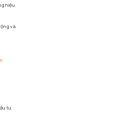
ng hiệu
 rộng và
ểm
n
ầu tư.