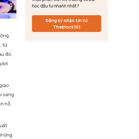
học đầu tư nhanh nhất?
Đăng ký nhận tin từ
Theblock101
ưởng
, từ
au đó,
ybit
giao
ái sang
nh hỗ
xuất
 những