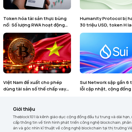
Token hóa tài sản thực bùng
Humanity Protocol bị h
nổ: Số lượng RWA hoạt động
30 triệu USD, token H l
tăng gần 600% bất chấp thị
85% chỉ trong vài giờ
trường crypto suy yếu
Việt Nam đề xuất cho phép
Sui Network sập gần 6 t
dùng tài sản số thế chấp vay
lỗi cập nhật, cộng đồng 
vốn
về độ ổn định của block
Layer-1 này
Giới thiệu
Theblock101 là kênh giáo dục cộng đồng đầu tư trung và dài hạn,
cấp thông tin về tình hình phát triển công nghệ blockchain, phân
án và góc nhìn kĩ thuật về công nghệ blockchain tại thị trường V