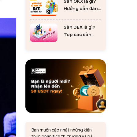
Sàn OKX là gì?
tư Ethereum
Hướng dẫn đăng
ký sàn OKX đơn
giản cho người
Sàn DEX là gì?
mới
Top các sàn
DEX lớn nhất thị
trường 2024
Bạn muốn cập nhật những kiến
thức phân tích thị trường và bài