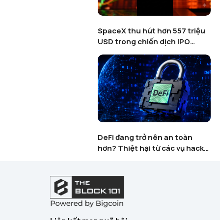
enguins khai tử tựa
SpaceX thu hút hơn 557 triệu
dgy Party giữa làn
USD trong chiến dịch IPO
anh lọc Web3 Gaming
token hoá trên Binance
lặp lại kịch bản năm
DeFi đang trở nên an toàn
n như hoàn hảo?
hơn? Thiệt hại từ các vụ hack
USD sẽ là mốc quyết
giảm 74% khi AI thay đổi cuộc
chiến bảo mật blockchain