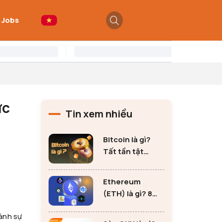
 Jobs
ực
Tin xem nhiều
Bitcoin là gì?
Tất tần tật
những thông tin
quan trọng về
Ethereum
Bitcoin
(ETH) là gì? 8
lưu ý không thể
 ánh sự
bỏ qua khi đầu