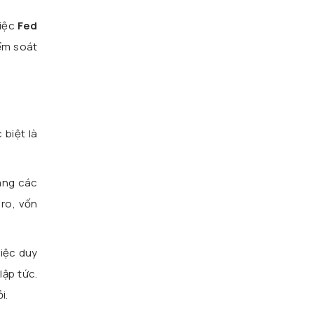
Việc
Fed
iểm soát
 biệt là
sang các
 ro, vốn
việc duy
lập tức.
i.