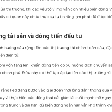
ủa thị trường, khi các yếu tố vĩ mô vẫn còn nhiều biến động. 
hấy cơ quan này chưa thực sự tự tin rằng lạm phát đã được k
ng tài sản và dòng tiền đầu tư
h hưởng sâu rộng đến các thị trường tài chính toàn cầu, đặc
iền điện tử.
hi phí vốn tăng lên, khiến dòng tiền có xu hướng dịch chuyển 
 chính phủ. Điều này có thể tạo áp lực lên các thị trường rủi
 rằng Fed đang bước vào giai đoạn “nới lỏng dần” thông qua 
ay vì thực hiện các động thái cắt giảm lãi suất mạnh mẽ ngay 
trong trung và dài hạn, dù biến động ngắn hạn vẫn khó tránh khỏ