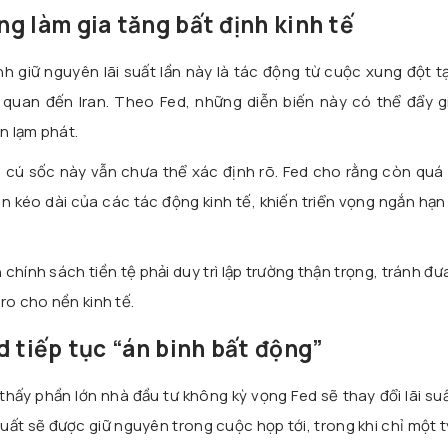
g làm gia tăng bất định kinh tế
h giữ nguyên lãi suất lần này là tác động từ cuộc xung đột t
n quan đến Iran. Theo Fed, những diễn biến này có thể đẩy g
ên lạm phát.
 cú sốc này vẫn chưa thể xác định rõ. Fed cho rằng còn quá
n kéo dài của các tác động kinh tế, khiến triển vọng ngắn hạn
hính sách tiền tệ phải duy trì lập trường thận trọng, tránh đư
ro cho nền kinh tế.
d tiếp tục “án binh bất động”
o thấy phần lớn nhà đầu tư không kỳ vọng Fed sẽ thay đổi lãi su
ất sẽ được giữ nguyên trong cuộc họp tới, trong khi chỉ một t