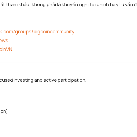
t tham khảo, không phải là khuyến nghị tài chính hay tư vấn đ
ok.com/groups/bigcoincommunity
news
coinVN
used investing and active participation.
họn)