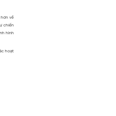
g hơn về
ư chiến
ịnh hình
các hoạt
n