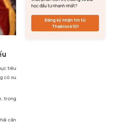
học đầu tư nhanh nhất?
Đăng ký nhận tin từ
Theblock101
ếu
mục tiêu
ng có xu
n, trong
phải cân