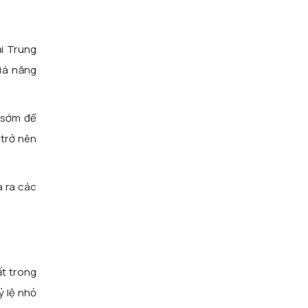
ại Trung
iá năng
 sớm để
 trở nên
a ra các
ất trong
ỷ lệ nhỏ