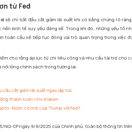
hơn từ Fed
ed
sẽ chỉ bắt đầu cắt giảm lãi suất khi có bằng chứng rõ ràn
 nền kinh tế suy yếu đáng kể. Trong khi đó, những yếu tố nh
ính toàn cầu sẽ tiếp tục đóng vai trò quan trọng trong việc đ
iểm cho rằng áp lực từ chi tiêu công và nhu cầu tài trợ cho 
nới lỏng chính sách trong tương lai.
 cầu cắt giảm lãi suất ngay lập tức
hống thanh toán cho Kraken
rypto: Nước cờ mới của Trump với Fed?
25/NQ-CP ngày 9/9/2025 của Chính phủ, toàn bộ thông tin trê