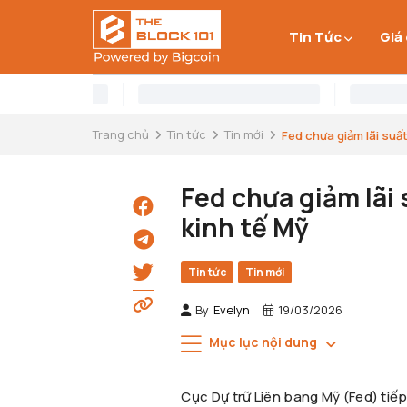
Tin Tức
Giá
Trang chủ
Tin tức
Tin mới
Fed chưa giảm lãi suất, 
Fed chưa giảm lãi s
kinh tế Mỹ
Tin tức
Tin mới
By
Evelyn
19/03/2026
Mục lục nội dung
Cục Dự trữ Liên bang Mỹ (Fed) tiế