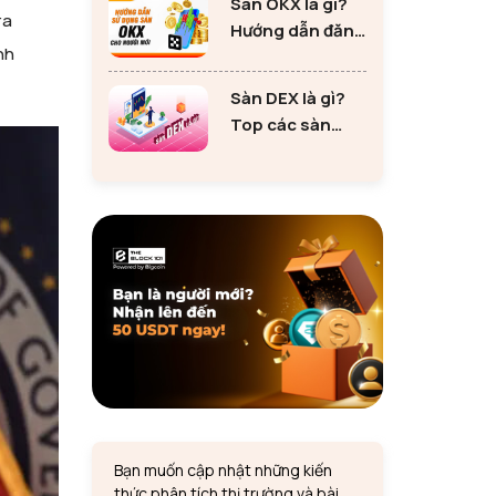
Sàn OKX là gì?
tư Ethereum
ra
Hướng dẫn đăng
nh
ký sàn OKX đơn
giản cho người
Sàn DEX là gì?
mới
Top các sàn
DEX lớn nhất thị
trường 2024
Bạn muốn cập nhật những kiến
thức phân tích thị trường và bài