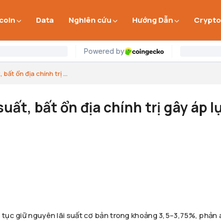
 coin
Data
Nghiên cứu
Hướng Dẫn
Crypto
bất ổn địa chính trị ...
uất, bất ổn địa chính trị gây áp l
p tục giữ nguyên lãi suất cơ bản trong khoảng 3,5–3,75%, phản