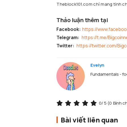
Theblock101.com chỉ mang tính chấ
Thảo luận thêm tại
Facebook:
https://www.facebo
Telegram:
https://t.me/Bigcoin
Twitter:
https://twitter.com/Big
Evelyn
Fundamentals - foc
0
/ 5 (
0
Bình c
Bài viết liên quan