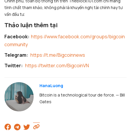
Chính phủ, toàn bộ thông tin trên Theblock101.com chỉ mang
tính chất tham khảo, không phải là khuyến nghị tài chính hay tư
vấn đầu tư.
Thảo luận thêm tại
Facebook:
https://www.facebook.com/groups/bigcoin
community
Telegram:
https://t.me/Bigcoinnews
Twitter:
https://twitter.com/BigcoinVN
HanaLuong
Bitcoin is a technological tour de force. — Bill
Gates