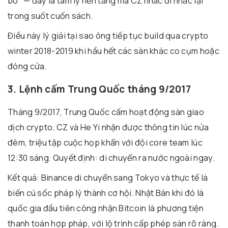
bỏ" — đây là tâm lý nền tảng mà CZ nhắc đi nhắc lại
trong suốt cuốn sách.
Điều này lý giải tại sao ông tiếp tục build qua crypto
winter 2018-2019 khi hầu hết các sàn khác co cụm hoặc
đóng cửa.
3. Lệnh cấm Trung Quốc tháng 9/2017
Tháng 9/2017, Trung Quốc cấm hoạt động sàn giao
dịch crypto. CZ và He Yi nhận được thông tin lúc nửa
đêm, triệu tập cuộc họp khẩn với đội core team lúc
12:30 sáng. Quyết định: di chuyển ra nước ngoài ngay.
Kết quả: Binance di chuyển sang Tokyo và thực tế là
biến cú sốc pháp lý thành cơ hội. Nhật Bản khi đó là
quốc gia đầu tiên công nhận Bitcoin là phương tiện
thanh toán hợp pháp, với lộ trình cấp phép sàn rõ ràng.