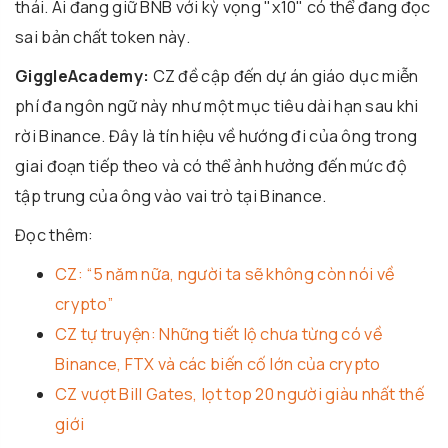
thái. Ai đang giữ BNB với kỳ vọng "x10" có thể đang đọc
sai bản chất token này.
GiggleAcademy:
CZ đề cập đến dự án giáo dục miễn
phí đa ngôn ngữ này như một mục tiêu dài hạn sau khi
rời Binance. Đây là tín hiệu về hướng đi của ông trong
giai đoạn tiếp theo và có thể ảnh hưởng đến mức độ
tập trung của ông vào vai trò tại Binance.
Đọc thêm:
CZ: “5 năm nữa, người ta sẽ không còn nói về
crypto”
CZ tự truyện: Những tiết lộ chưa từng có về
Binance, FTX và các biến cố lớn của crypto
CZ vượt Bill Gates, lọt top 20 người giàu nhất thế
giới