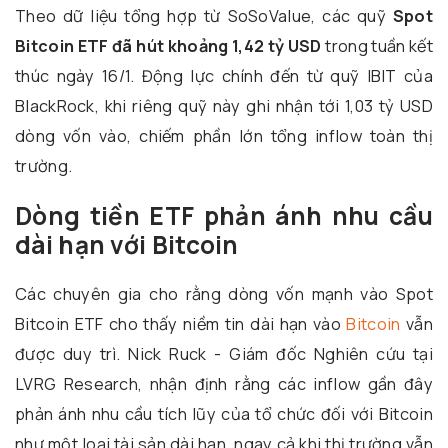
Theo dữ liệu tổng hợp từ SoSoValue, các quỹ
Spot
Bitcoin ETF đã hút khoảng 1,42 tỷ USD
trong tuần kết
thúc ngày 16/1. Động lực chính đến từ quỹ IBIT của
BlackRock, khi riêng quỹ này ghi nhận tới 1,03 tỷ USD
dòng vốn vào, chiếm phần lớn tổng inflow toàn thị
trường.
Dòng tiền ETF phản ánh nhu cầu
dài hạn với Bitcoin
Các chuyên gia cho rằng dòng vốn mạnh vào Spot
Bitcoin ETF cho thấy niềm tin dài hạn vào
Bitcoin
vẫn
được duy trì. Nick Ruck - Giám đốc Nghiên cứu tại
LVRG Research, nhận định rằng các inflow gần đây
phản ánh nhu cầu tích lũy của tổ chức đối với Bitcoin
như một loại tài sản dài hạn, ngay cả khi thị trường vẫn