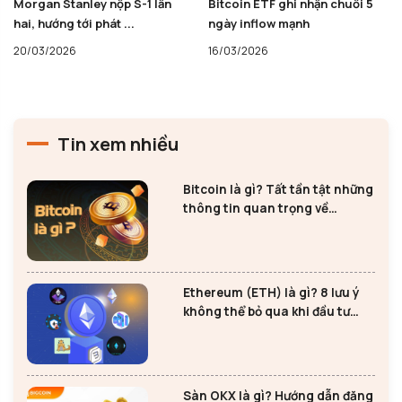
Bitcoin ETF ghi nhận chuỗi 5
Bitcoin ETF đảo chiều hút vốn
ngày inflow mạnh
khi ETH, XRP và ...
16/03/2026
10/03/2026
Tin xem nhiều
Bitcoin là gì? Tất tần tật những
thông tin quan trọng về
Bitcoin
Ethereum (ETH) là gì? 8 lưu ý
không thể bỏ qua khi đầu tư
Ethereum
Sàn OKX là gì? Hướng dẫn đăng