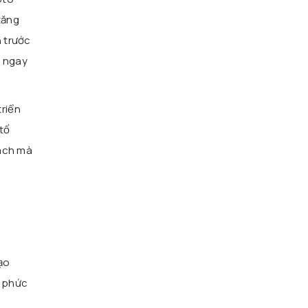
tăng
 trước
” ngay
triển
tố
cách mà
ạo
c phức