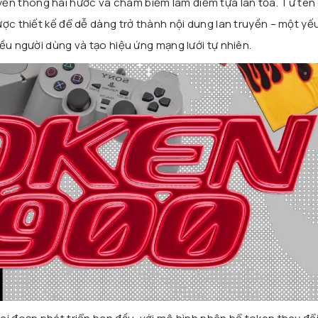
n thông hài hước và châm biếm làm điểm tựa lan tỏa. Từ tên 
ợc thiết kế để dễ dàng trở thành nội dung lan truyền – một yế
ều người dùng và tạo hiệu ứng mạng lưới tự nhiên.