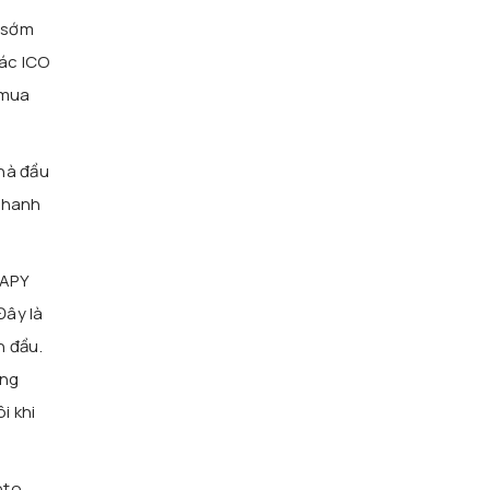
n sớm
các ICO
 mua
nhà đầu
 nhanh
 APY
Đây là
n đầu.
ơng
i khi
pto