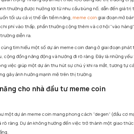
nh thường được hưởng lợi từ nhu cầu bùng nổ, dẫn đến giá trị 
ốn tối ưu cả vị thế lẫn tiềm năng,
meme coin
giai đoạn mở bán
chi phí vào thấp, phần thưởng cộng thêm và cơ hội “vào hàng
 trường diễn ra.
 cùng tìm hiểu một số dự án meme coin đang ở giai đoạn phát 
u, cộng đồng năng động và hướng đi rõ ràng. Đây là những yếu 
ng việc giúp một dự án thu hút sự chú ý khi ra mắt, tương tự 
ng gây ảnh hưởng mạnh mẽ trên thị trường.
 năng cho nhà đầu tư meme coin
như một dự án meme coin mang phong cách “degen” (đầu cơ m
á rõ ràng. Dự án không hướng đến việc trở thành một giao thứ
ầng.