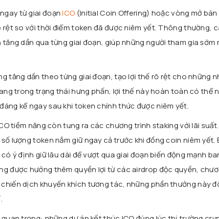
ngay từ giai đoạn
ICO
(Initial Coin Offering) hoặc vòng mở bá
õ rệt so với thời điểm token đã được niêm yết. Thông thường, 
n tăng dần qua từng giai đoạn, giúp những người tham gia sớm
g tăng dần theo từng giai đoạn, tạo lợi thế rõ rệt cho những 
đang trong trạng thái hưng phấn, lợi thế này hoàn toàn có thể
đáng kể ngay sau khi token chính thức được niêm yết.
ICO tiềm năng còn tung ra các chương trình staking với lãi suất
số lượng token nắm giữ ngay cả trước khi đồng coin niêm yết. 
 có ý định giữ lâu dài để vượt qua giai đoạn biến động mạnh ba
ờng được hưởng thêm quyền lợi từ các airdrop độc quyền, chư
chiến dịch khuyến khích tương tác, những phần thưởng này đô
.
ò quan trọng: những dự án kết thúc ICO đúng lúc thị trường cry