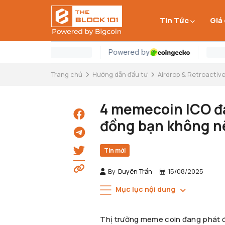
Tin Tức
Giá
Trang chủ
Hướng dẫn đầu tư
Airdrop & Retroactiv
4 memecoin ICO đ
đồng bạn không n
Tin mới
By
Duyên Trần
15/08/2025
Mục lục nội dung
Thị trường meme coin đang phát đi