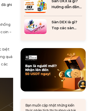
Sàn OKX là gì?
tư Ethereum
 đã ghi
Hướng dẫn đăng
ký sàn OKX đơn
giản cho người
Sàn DEX là gì?
 khổng
mới
Top các sàn
 coin –
DEX lớn nhất thị
trường 2024
c biệt
ong quá
u các
Bạn muốn cập nhật những kiến
thức phân tích thị trường và bài