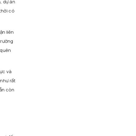
, dự án
thời có
ận liên
trường
 quên
cực và
như rất
vẫn còn