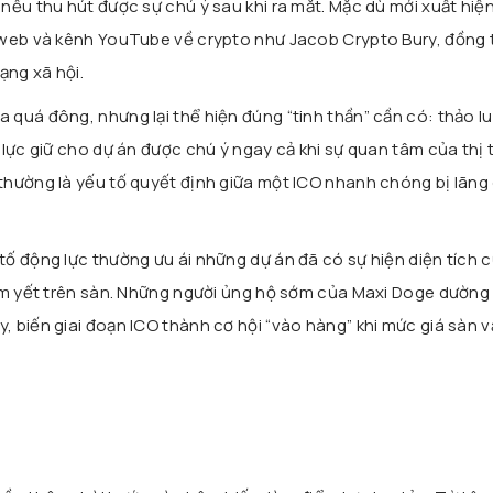
nếu thu hút được sự chú ý sau khi ra mắt. Mặc dù mới xuất hiện
 web và kênh YouTube về crypto như Jacob Crypto Bury, đồng 
ạng xã hội.
quá đông, nhưng lại thể hiện đúng “tinh thần” cần có: thảo lu
 lực giữ cho dự án được chú ý ngay cả khi sự quan tâm của thị 
thường là yếu tố quyết định giữa một ICO nhanh chóng bị lãng
ố động lực thường ưu ái những dự án đã có sự hiện diện tích 
êm yết trên sàn. Những người ủng hộ sớm của Maxi Doge dường 
 biến giai đoạn ICO thành cơ hội “vào hàng” khi mức giá sàn 