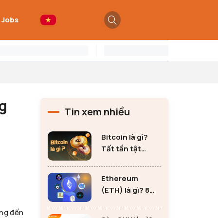
 Jobs
ng
Tin xem nhiều
Bitcoin là gì?
Tất tần tật
những thông tin
quan trọng về
Ethereum
Bitcoin
(ETH) là gì? 8
lưu ý không thể
ang đến
bỏ qua khi đầu