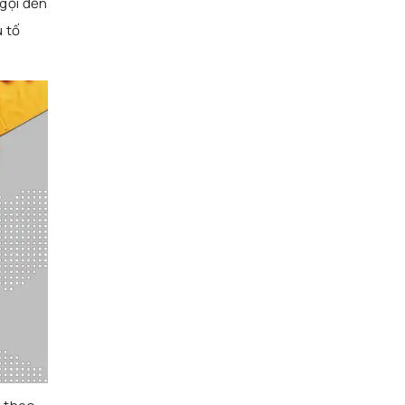
gọi đến
u tố