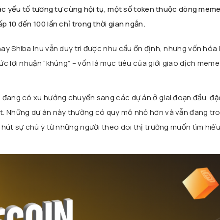
các yếu tố tương tự cùng hội tụ, một số token thuộc dòng meme
p 10 đến 100 lần chỉ trong thời gian ngắn.
ay Shiba Inu vẫn duy trì được nhu cầu ổn định, nhưng vốn hóa
c lợi nhuận “khủng” – vốn là mục tiêu của giới giao dịch meme
 đang có xu hướng chuyển sang các dự án ở giai đoạn đầu, đặ
t. Những dự án này thường có quy mô nhỏ hơn và vẫn đang tr
 hút sự chú ý từ những người theo dõi thị trường muốn tìm hiể