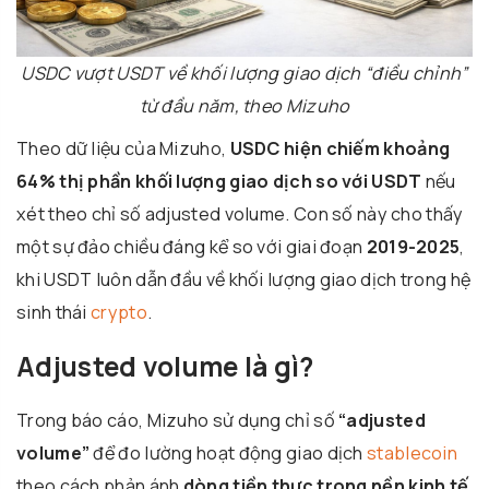
USDC vượt USDT về khối lượng giao dịch “điều chỉnh”
từ đầu năm, theo Mizuho
Theo dữ liệu của Mizuho,
USDC hiện chiếm khoảng
64% thị phần khối lượng giao dịch so với USDT
nếu
xét theo chỉ số adjusted volume. Con số này cho thấy
một sự đảo chiều đáng kể so với giai đoạn
2019-2025
,
khi USDT luôn dẫn đầu về khối lượng giao dịch trong hệ
sinh thái
crypto
.
Adjusted volume là gì?
Trong báo cáo, Mizuho sử dụng chỉ số
“adjusted
volume”
để đo lường hoạt động giao dịch
stablecoin
theo cách phản ánh
dòng tiền thực trong nền kinh tế