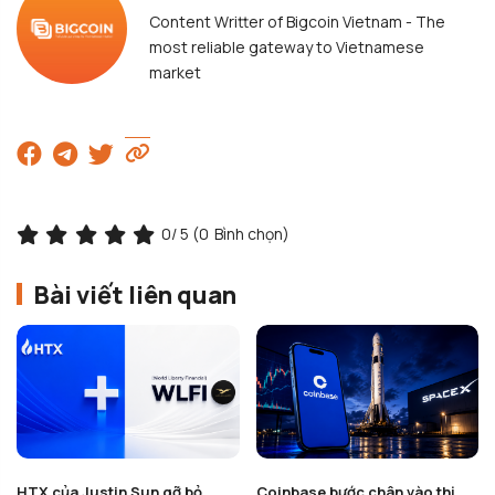
Content Writter of Bigcoin Vietnam - The
most reliable gateway to Vietnamese
market
0
/ 5 (
0
Bình chọn)
Bài viết liên quan
HTX của Justin Sun gỡ bỏ
Coinbase bước chân vào thị