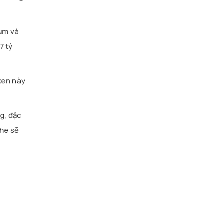
um
và
7 tỷ
ken này
g, đặc
che sẽ