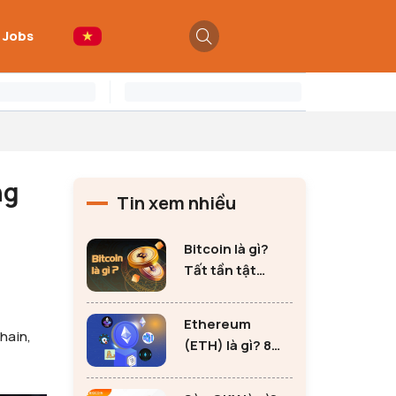
 Jobs
ng
Tin xem nhiều
Bitcoin là gì?
Tất tần tật
những thông tin
quan trọng về
Ethereum
Bitcoin
hain,
(ETH) là gì? 8
lưu ý không thể
bỏ qua khi đầu