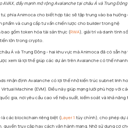
o AVAX, đẩy mạnh mở rộng Avalanche tại châu Á và Trung Đông
 tư, phía Animoca cho biết hợp tác sẽ tập trung vào ba hướng 
ản phẩm và cung cấp tư vấn chiến lược cho builder trong hệ
 bao gồm token hóa tài sản thực (
RWA
), giải trí và danh tính số
iền lớn trong crypto.
à châu Á và Trung Đông - hai khu vực mà Animoca đã có sẵn hạ 
được xem là lợi thế giúp các dự án trên Avalanche có thể nhan
s nhận định Avalanche có lợi thế nhờ kiến trúc subnet linh h
 Virtual Machine
(EVM). Điều này giúp mạng lưới phù hợp với c
 quốc gia, nơi yêu cầu cao về hiệu suất, kiểm soát và khả năng 
là các blockchain riêng biệt (
Layer 1
tùy chỉnh), cho phép dự 
ken, quyền truy cập hay cách vận hành mạng. Nhờ sử dụng cơ c