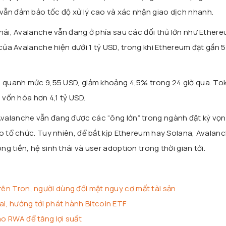
vẫn đảm bảo tốc độ xử lý cao và xác nhận giao dịch nhanh.
thái, Avalanche vẫn đang ở phía sau các đối thủ lớn như
Ethere
) của Avalanche hiện dưới 1 tỷ USD, trong khi Ethereum đạt gần 5
ch quanh mức 9,55 USD, giảm khoảng 4,5% trong 24 giờ qua. To
 vốn hóa hơn 4,1 tỷ USD.
valanche vẫn đang được các “ông lớn” trong ngành đặt kỳ vọn
ho tổ chức. Tuy nhiên, để bắt kịp Ethereum hay Solana, Avalan
g tiền, hệ sinh thái và user adoption trong thời gian tới.
trên Tron, người dùng đối mặt nguy cơ mất tài sản
ai, hướng tới phát hành Bitcoin ETF
ào RWA để tăng lợi suất