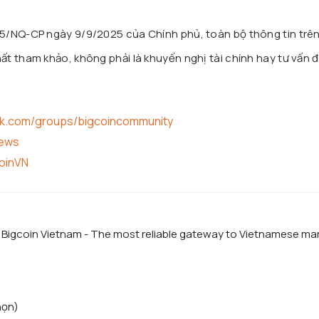
25/NQ-CP ngày 9/9/2025 của Chính phủ, toàn bộ thông tin trê
t tham khảo, không phải là khuyến nghị tài chính hay tư vấn đ
ok.com/groups/bigcoincommunity
news
coinVN
f Bigcoin Vietnam - The most reliable gateway to Vietnamese ma
họn)