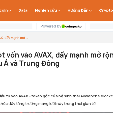
 coin
Data
Nghiên cứu
Hướng Dẫn
Crypto
X, đẩy mạnh mở ...
ót vốn vào AVAX, đẩy mạnh mở rộ
u Á và Trung Đông
ầu tư vào AVAX - token gốc của hệ sinh thái Avalanche blockc
thúc đẩy tăng trưởng mạng lưới này trong thời gian tới.