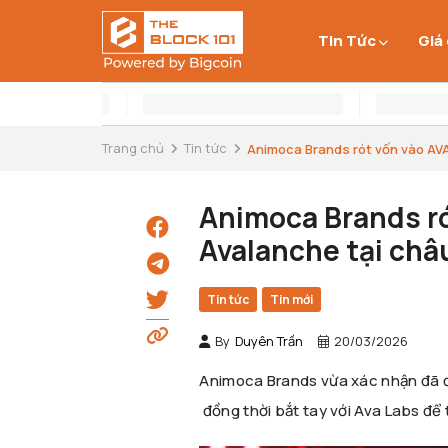
Tin Tức
Giá
Trang chủ
Tin tức
Animoca Brands rót vốn vào AVA
Animoca Brands r
Avalanche tại châ
Tin tức
Tin mới
By
Duyên Trần
20/03/2026
Animoca Brands vừa xác nhận đã đ
đồng thời bắt tay với Ava Labs để 