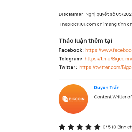
Disclaimer
: Nghị quyết số 05/20
Theblock101.com chỉ mang tính chấ
Thảo luận thêm tại
Facebook:
https://www.facebo
Telegram:
https://t.me/Bigcoin
Twitter:
https://twitter.com/Big
Duyên Trần
Content Writter o
0
/ 5 (
0
Bình c