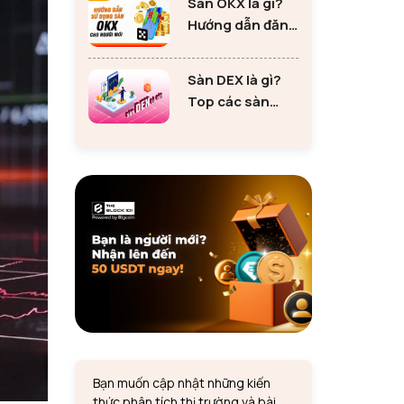
Sàn OKX là gì?
tư Ethereum
Hướng dẫn đăng
ký sàn OKX đơn
giản cho người
Sàn DEX là gì?
mới
Top các sàn
DEX lớn nhất thị
trường 2024
Bạn muốn cập nhật những kiến
thức phân tích thị trường và bài