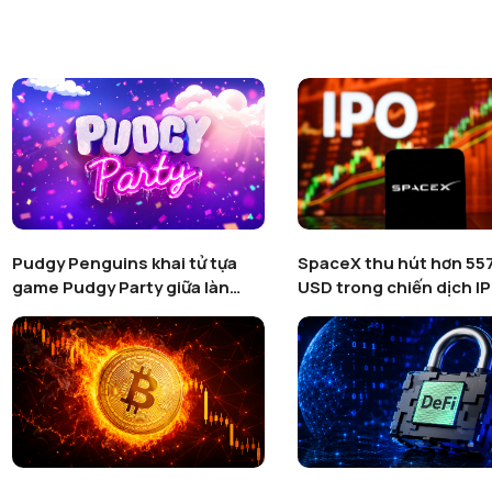
Pudgy Penguins khai tử tựa
SpaceX thu hút hơn 557
game Pudgy Party giữa làn
USD trong chiến dịch I
sóng thanh lọc Web3 Gaming
token hoá trên Binanc