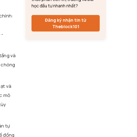
học đầu tư nhanh nhất?
chính:
Đăng ký nhận tin từ
Theblock101
 -
tầng và
h chóng
oạt và
ác mô
tùy
án tự
hế đồng