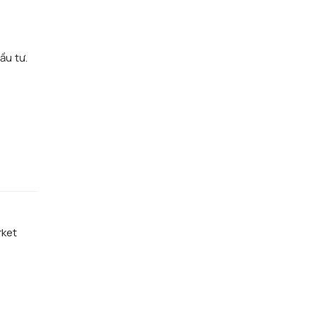
n
ầu tư.
rket