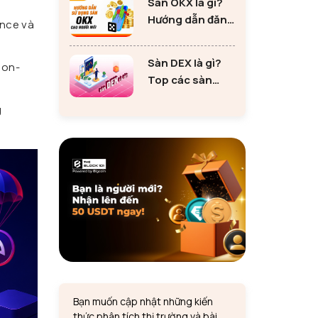
Sàn OKX là gì?
tư Ethereum
Hướng dẫn đăng
ance và
ký sàn OKX đơn
giản cho người
Sàn DEX là gì?
 on-
mới
Top các sàn
DEX lớn nhất thị
g
trường 2024
Bạn muốn cập nhật những kiến
thức phân tích thị trường và bài