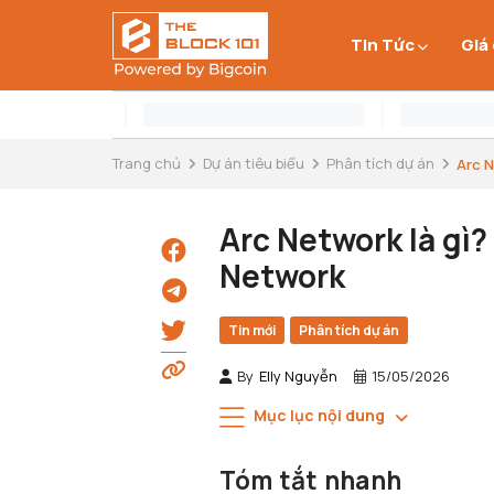
Tin Tức
Giá
Trang chủ
Dự án tiêu biểu
Phân tích dự án
Arc N
Arc Network là gì
Network
Tin mới
Phân tích dự án
By
Elly Nguyễn
15/05/2026
Mục lục nội dung
Tóm tắt nhanh