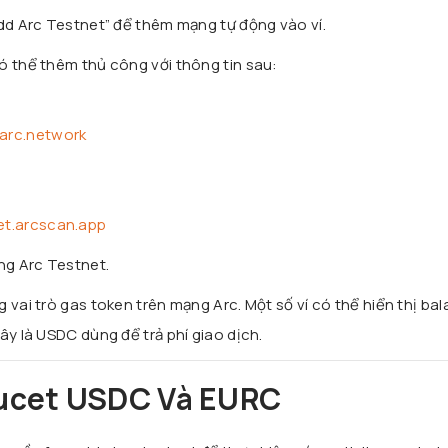
Add Arc Testnet” để thêm mạng tự động vào ví.
ó thể thêm thủ công với thông tin sau:
.arc.network
net.arcscan.app
ng Arc Testnet.
 vai trò gas token trên mạng Arc. Một số ví có thể hiển thị ba
ây là USDC dùng để trả phí giao dịch.
aucet USDC Và EURC