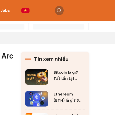
 Jobs
 Arc
Tin xem nhiều
Bitcoin là gì?
Tất tần tật
những thông tin
quan trọng về
Ethereum
Bitcoin
(ETH) là gì? 8
lưu ý không thể
bỏ qua khi đầu