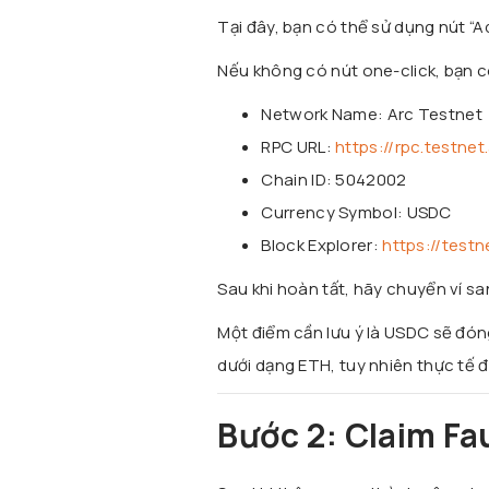
Tại đây, bạn có thể sử dụng nút “
Nếu không có nút one-click, bạn c
Network Name: Arc Testnet
RPC URL:
https://rpc.testnet
Chain ID: 5042002
Currency Symbol: USDC
Block Explorer:
https://test
Sau khi hoàn tất, hãy chuyển ví sa
Một điểm cần lưu ý là USDC sẽ đóng
dưới dạng ETH, tuy nhiên thực tế đ
Bước 2: Claim F