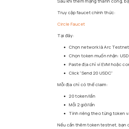
Sau khi thêm mạng thành công, bạn
Truy cập faucet chính thức:
Circle Faucet
Tại đây:
Chọn network là Arc Testne
Chọn token muốn nhận: US
Paste địa chỉ ví EVM hoặc co
Click “Send 20 USDC”
Mỗi địa chỉ có thể claim:
20 token/lần
Mỗi 2 giờ/lần
Tính riêng theo từng token 
Nếu cần thêm token testnet, bạn 