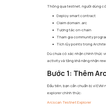
Thông qua testnet, người dùng có
Deploy smart contract
Claim domain .arc
Tương tác on-chain
Tham gia community progr
Tích lũy points trong Archit
Dù chưa có xác nhận chính thức v
activity và tăng khả năng nhận rew
Bước 1: Thêm Arc
Đầu tiên, bạn cần chuẩn bị ví EVM
explorer chính thức:
Arcscan Testnet Explorer