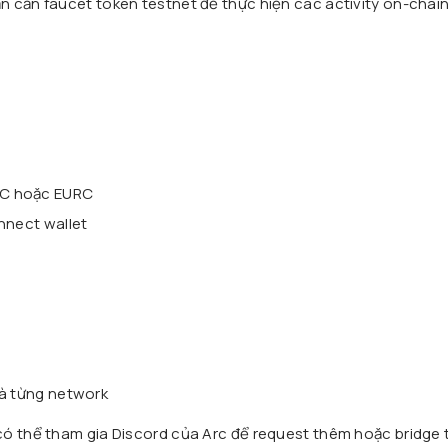
 cần faucet token testnet để thực hiện các activity on-chain
t
DC hoặc EURC
nnect wallet
và từng network
có thể tham gia Discord của Arc để request thêm hoặc bridge 