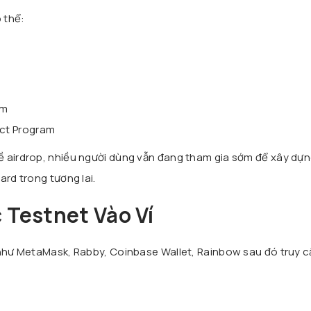
 thể:
am
ect Program
ề airdrop, nhiều người dùng vẫn đang tham gia sớm để xây dự
ard trong tương lai.
 Testnet Vào Ví
 như MetaMask, Rabby, Coinbase Wallet, Rainbow sau đó truy 