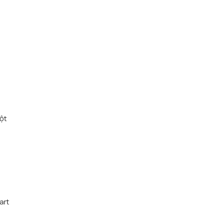
ột
art