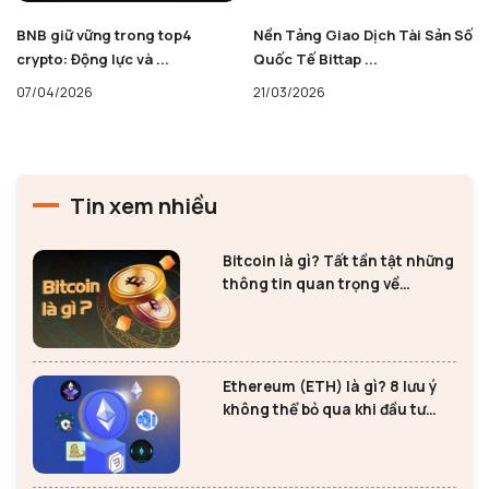
Nền Tảng Giao Dịch Tài Sản Số
Space (SPACE) là gì? Liệu có
Quốc Tế Bittap ...
nên tham gia ...
21/03/2026
28/12/2025
Tin xem nhiều
Bitcoin là gì? Tất tần tật những
thông tin quan trọng về
Bitcoin
Ethereum (ETH) là gì? 8 lưu ý
không thể bỏ qua khi đầu tư
Ethereum