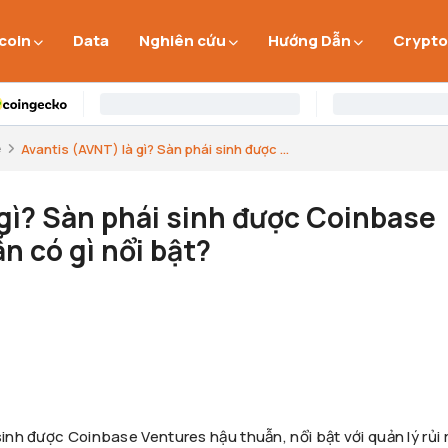
 coin
Data
Nghiên cứu
Hướng Dẫn
Crypto
e
Avantis (AVNT) là gì? Sàn phái sinh được ...
 gì? Sàn phái sinh được Coinbase
n có gì nổi bật?
sinh được Coinbase Ventures hậu thuẫn, nổi bật với quản lý rủi