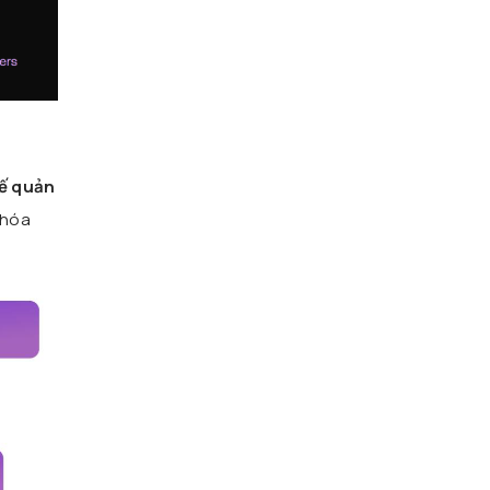
ế quản
khóa