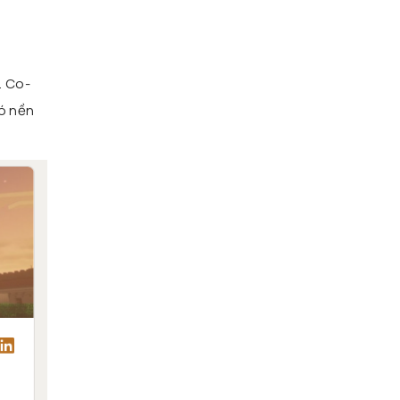
. Co-
có nền