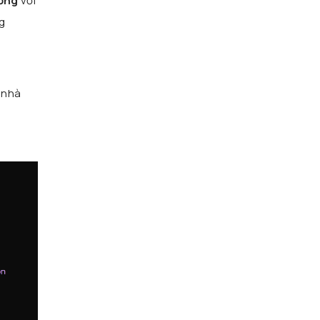
hống
với
g
 nhà