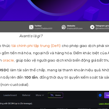
Avantis là gì?
ao thức
tài chính phi tập trung (DeFi)
cho phép giao dịch phái s
ao gồm tiền mã hóa, ngoại hối và hàng hóa. Điểm khác biệt của 
ên
oracle
, giúp bảo vệ người giao dịch khỏi biến động giá bất th
USDC
làm tài sản thế chấp, mang lại thanh khoản hiệu quả. Nhờ
òn bẩy lên đến
100 lần
, đồng thời duy trì quyền kiểm soát tài sả
 (non-custodial).