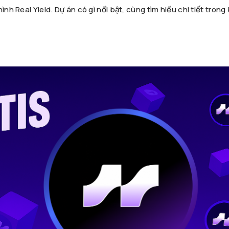
nh Real Yield. Dự án có gì nổi bật, cùng tìm hiểu chi tiết trong 