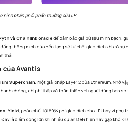
ô hình phân phối phần thưởng của LP
Pyth và Chainlink oracle
để đảm bảo giá dữ liệu minh bạch, g
p đồng thông minh của nền tảng sẽ từ chối giao dịch khi có sự
h thái.
 của Avantis
ism Superchain
, một giải pháp Layer 2 của Ethereum. Nhờ vậ
nhanh chóng, chi phí thấp và thân thiện với người dùng hơn so 
eal Yield
, phân phối tới 80% phí giao dịch cho LP thay vì phụ 
Đây là điểm cộng lớn khi nhiều dự án DeFi hiện nay gặp khó khă