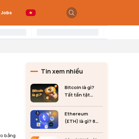
 Jobs
Tin xem nhiều
Bitcoin là gì?
Tất tần tật
những thông tin
quan trọng về
Ethereum
Bitcoin
(ETH) là gì? 8
lưu ý không thể
 ro bằng
bỏ qua khi đầu