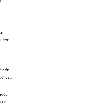
iảm
 chênh
y, nền
với các
thuộc
n vì