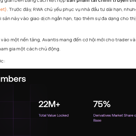
ng gian DeFi bằng cách kết hợp
sản phẩm tài chính truyền t
set)
. Trước đây, RWA chủ yếu phục vụ nhà đầu tư dài hạn, nhưn
i sản này vào giao dịch ngắn hạn, tạo thêm sự đa dạng cho thị
 vào một nền tảng, Avantis mang đến cơ hội mới cho trader và
ham gia một cách chủ động.
ợc: