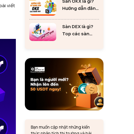
Sàn OKX là gì?
tư Ethereum
bài viết
Hướng dẫn đăng
ký sàn OKX đơn
giản cho người
Sàn DEX là gì?
mới
Top các sàn
DEX lớn nhất thị
trường 2024
Bạn muốn cập nhật những kiến
thức phân tích thị trường và bài