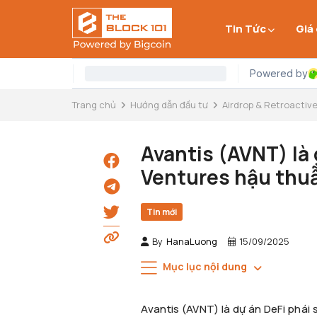
Tin Tức
Giá
Trang chủ
Hướng dẫn đầu tư
Airdrop & Retroactiv
Avantis (AVNT) là
Ventures hậu thuẫ
Tin mới
By
HanaLuong
15/09/2025
Mục lục nội dung
Avantis (AVNT) là dự án DeFi phái 