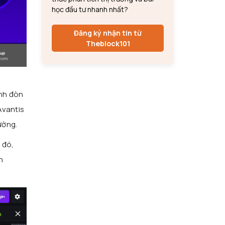
học đầu tư nhanh nhất?
Đăng ký nhận tin từ
Theblock101
inh đòn
Avantis
ường.
 đó,
n