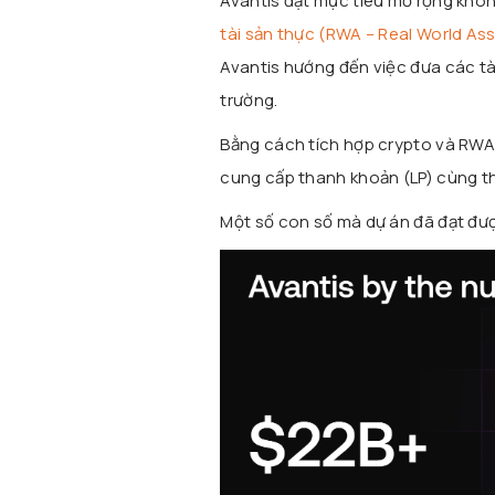
Avantis đặt mục tiêu mở rộng khô
tài sản thực (RWA – Real World As
Avantis hướng đến việc đưa các tà
trường.
Bằng cách tích hợp crypto và RWA
cung cấp thanh khoản (LP) cùng t
Một số con số mà dự án đã đạt đư