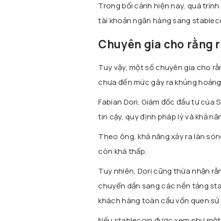
Trong bối cảnh hiện nay, quá trình
tài khoản ngân hàng sang stableco
Chuyên gia cho rằng rủ
Tuy vậy, một số chuyên gia cho r
chưa đến mức gây ra khủng hoảng 
Fabian Dori
, Giám đốc đầu tư của
tin cậy, quy định pháp lý và khả n
Theo ông, khả năng xảy ra làn són
còn khá thấp.
Tuy nhiên, Dori cũng thừa nhận rằ
chuyển dần sang các nền tảng stab
khách hàng toàn cầu vốn quen sử
Nếu stablecoin được xem như một dạ