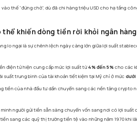
i vào thế “đứng chờ”, dù đã chi hàng triệu USD cho hạ tầng cô
ó thể khiến dòng tiền rời khỏi ngân hàng
g lo ngại là sự chênh lệch ngày càng lớn giữa lợi suất stablec
iền điện tử hiện cung cấp mức lợi suất từ
4% đến 5%
cho các 
ãi suất trung bình của tài khoản tiết kiệm tại Mỹ chỉ ở mức
dưới
g tiền của nhà đầu tư dần chuyển sang các nền tảng crypto 
 minh người gửi tiền sẵn sàng chuyển vốn sang nơi có lợi suất
tiền sang các quỹ thị trường tiền tệ vào những năm 1970 khi lã