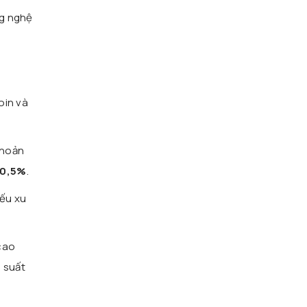
ng nghệ
oin và
khoản
 0,5%
.
nếu xu
 cao
i suất