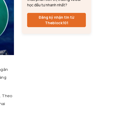
học đầu tư nhanh nhất?
Đăng ký nhận tin từ
Theblock101
 ngân
ràng
x
. Theo
hai