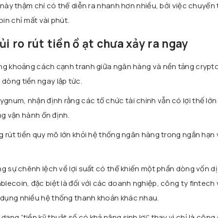
 này thậm chí có thể diễn ra nhanh hơn nhiều, bởi việc chuyển 
in chỉ mất vài phút.
i ro rút tiền ồ ạt chưa xảy ra ngay
ằng khoảng cách cạnh tranh giữa ngân hàng và nền tảng crypt
dòng tiền ngay lập tức.
Sygnum
, nhận định rằng các tổ chức tài chính vẫn có lợi thế lớn
ăng vận hành ổn định.
g rút tiền quy mô lớn khỏi hệ thống ngân hàng trong ngắn hạn
ng sự chênh lệch về lợi suất có thể khiến một phần dòng vốn d
lecoin, đặc biệt là đối với các doanh nghiệp, công ty fintech 
 dụng nhiều hệ thống thanh khoản khác nhau.
ng “tiền kỹ thuật số có khả năng sinh lợi” thay vì chỉ là công