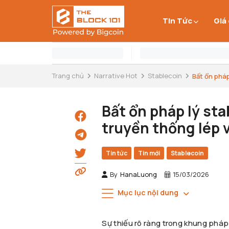
Tin Tức
Giá
Trang chủ
Narrative Hot
Stablecoin
Bất ổn pháp
Bất ổn pháp lý st
truyền thống lép 
Tin tức
Tin mới
Stablecoin
By
HanaLuong
15/03/2026
Mục lục nội dung
Sự thiếu rõ ràng trong khung pháp