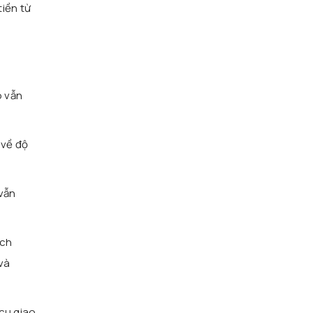
tiền từ
o vẫn
 về độ
 vẫn
ịch
và
 cụ giao