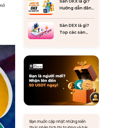
Sàn OKX là gì?
tư Ethereum
 mở
Hướng dẫn đăng
ký sàn OKX đơn
giản cho người
Sàn DEX là gì?
mới
Top các sàn
DEX lớn nhất thị
trường 2024
Bạn muốn cập nhật những kiến
thức phân tích thị trường và bài