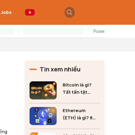
 Jobs
Tin xem nhiều
Bitcoin là gì?
Tất tần tật
những thông tin
quan trọng về
Ethereum
Bitcoin
(ETH) là gì? 8
lưu ý không thể
hống
bỏ qua khi đầu