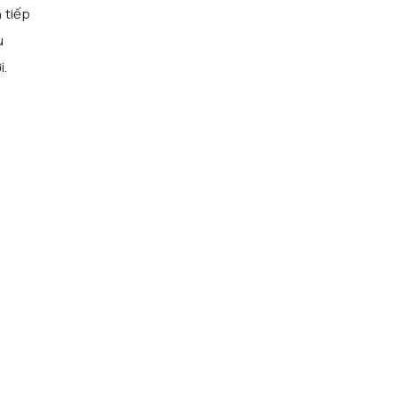
 tiếp
u
i.