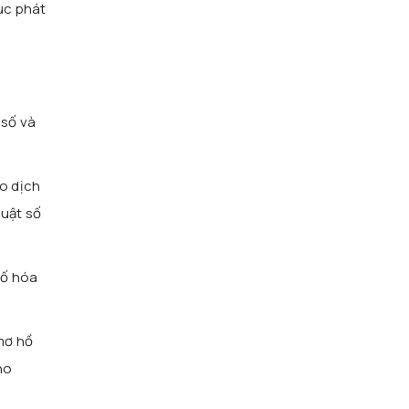
ục phát
 số và
o dịch
huật số
số hóa
mơ hồ
ho