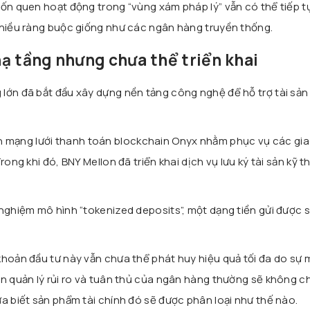
vốn quen hoạt động trong “vùng xám pháp lý” vẫn có thể tiếp t
nhiều ràng buộc giống như các ngân hàng truyền thống.
ạ tầng nhưng chưa thể triển khai
lớn đã bắt đầu xây dựng nền tảng công nghệ để hỗ trợ tài sản
n mạng lưới thanh toán blockchain Onyx nhằm phục vụ các gia
Trong khi đó,
BNY Mellon
đã triển khai dịch vụ lưu ký tài sản kỹ t
nghiệm mô hình “tokenized deposits”, một dạng tiền gửi được 
khoản đầu tư này vẫn chưa thể phát huy hiệu quả tối đa do sự 
ận quản lý rủi ro và tuân thủ của ngân hàng thường sẽ không c
a biết sản phẩm tài chính đó sẽ được phân loại như thế nào.