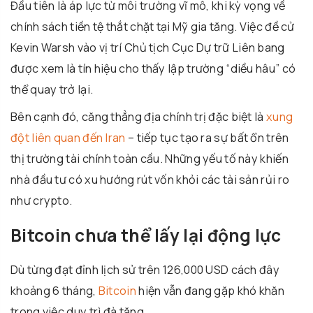
Đầu tiên là áp lực từ môi trường vĩ mô, khi kỳ vọng về
chính sách tiền tệ thắt chặt tại Mỹ gia tăng. Việc đề cử
Kevin Warsh
vào vị trí Chủ tịch Cục Dự trữ Liên bang
được xem là tín hiệu cho thấy lập trường “diều hâu” có
thể quay trở lại.
Bên cạnh đó, căng thẳng địa chính trị đặc biệt là
xung
đột liên quan đến Iran
– tiếp tục tạo ra sự bất ổn trên
thị trường tài chính toàn cầu. Những yếu tố này khiến
nhà đầu tư có xu hướng rút vốn khỏi các tài sản rủi ro
như crypto.
Bitcoin chưa thể lấy lại động lực
Dù từng đạt đỉnh lịch sử trên 126,000 USD cách đây
khoảng 6 tháng,
Bitcoin
hiện vẫn đang gặp khó khăn
trong việc duy trì đà tăng.