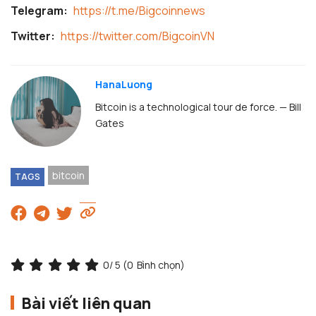
Telegram:
https://t.me/Bigcoinnews
Twitter:
https://twitter.com/BigcoinVN
HanaLuong
Bitcoin is a technological tour de force. — Bill
Gates
bitcoin
TAGS
0
/ 5 (
0
Bình chọn)
Bài viết liên quan