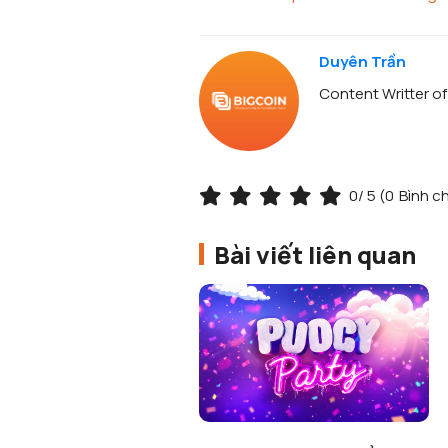
Duyên Trần
Content Writter o
0
/ 5 (
0
Bình c
Bài viết liên quan