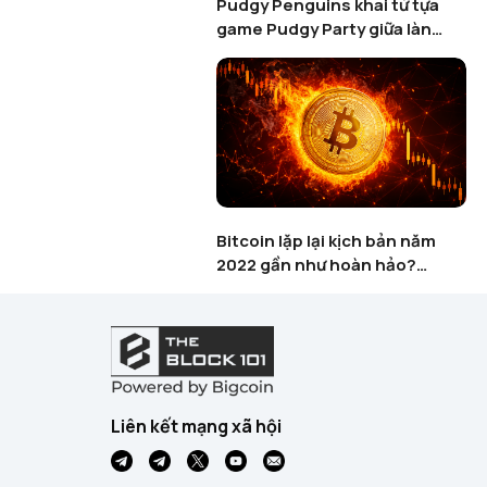
Pudgy Penguins khai tử tựa
game Pudgy Party giữa làn
sóng thanh lọc Web3 Gaming
Bitcoin lặp lại kịch bản năm
2022 gần như hoàn hảo?
60.000 USD sẽ là mốc quyết
định?
Liên kết mạng xã hội