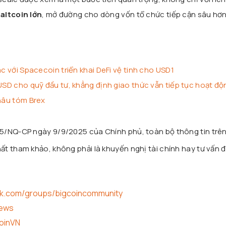
altcoin lớn
, mở đường cho dòng vốn tổ chức tiếp cận sâu hơ
ác với Spacecoin triển khai DeFi vệ tinh cho USD1
 USD cho quỹ đầu tư, khẳng định giao thức vẫn tiếp tục hoạt độ
thâu tóm Brex
25/NQ-CP ngày 9/9/2025 của Chính phủ, toàn bộ thông tin trê
t tham khảo, không phải là khuyến nghị tài chính hay tư vấn đ
ok.com/groups/bigcoincommunity
news
coinVN