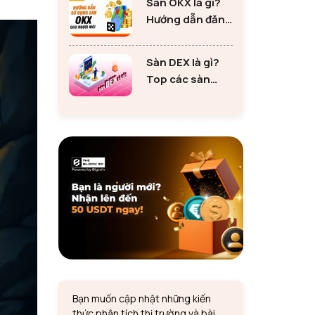
Sàn OKX là gì?
tư Ethereum
Hướng dẫn đăng
ký sàn OKX đơn
giản cho người
Sàn DEX là gì?
mới
Top các sàn
DEX lớn nhất thị
trường 2024
Bạn muốn cập nhật những kiến
thức phân tích thị trường và bài