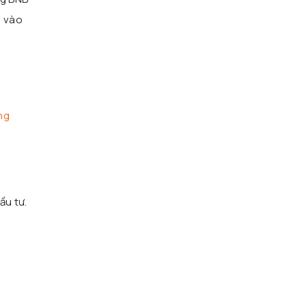
n vào
ng
n
ầu tư.