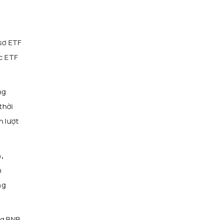
sơ ETF
c ETF
ng
thời
n lượt
n,
h
ng
ng BNB