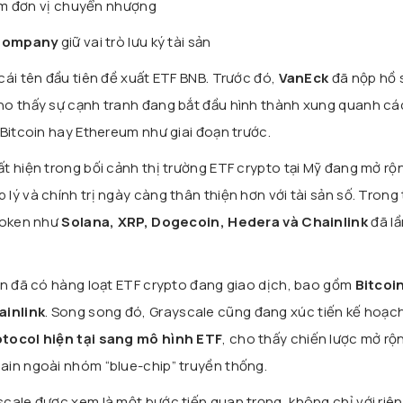
m đơn vị chuyển nhượng
 Company
giữ vai trò lưu ký tài sản
cái tên đầu tiên đề xuất ETF BNB. Trước đó,
VanEck
đã nộp hồ 
ho thấy sự cạnh tranh đang bắt đầu hình thành xung quanh cá
 Bitcoin hay Ethereum như giai đoạn trước.
t hiện trong bối cảnh thị trường ETF crypto tại Mỹ đang mở rộ
ý và chính trị ngày càng thân thiện hơn với tài sản số. Trong 
 token như
Solana, XRP, Dogecoin, Hedera và Chainlink
đã lầ
ện đã có hàng loạt ETF crypto đang giao dịch, bao gồm
Bitcoi
ainlink
. Song song đó, Grayscale cũng đang xúc tiến kế hoạc
otocol hiện tại sang mô hình ETF
, cho thấy chiến lược mở rộ
ain ngoài nhóm “blue-chip” truyền thống.
cale được xem là một bước tiến quan trọng, không chỉ với riê