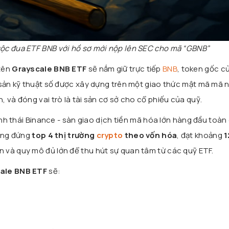
uộc đua ETF BNB với hồ sơ mới nộp lên SEC cho mã “GBNB”
tên
Grayscale BNB ETF
sẽ nắm giữ trực tiếp
BNB
, token gốc c
i sản kỹ thuật số được xây dựng trên một giao thức mật mã mã
 và đóng vai trò là tài sản cơ sở cho cổ phiếu của quỹ.
sinh thái Binance - sàn giao dịch tiền mã hóa lớn hàng đầu toàn
đang đứng
top 4 thị trường
crypto
theo vốn hóa
, đạt khoảng
1
n và quy mô đủ lớn để thu hút sự quan tâm từ các quỹ ETF.
ale BNB ETF
sẽ: