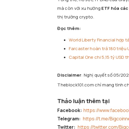
mà còn với xu hướng
ETF hóa các 
thị trường crypto.
Đọc thêm:
World Liberty Financial hợp t
Farcaster hoàn trả 180 triệu
Capital One chi 5,15 tỷ USD 
Disclaimer
: Nghị quyết số 05/20
Theblock101.com chỉ mang tính chấ
Thảo luận thêm tại
Facebook:
https://www.facebo
Telegram:
https://t.me/Bigcoin
Twitter:
https://twitter.com/Big