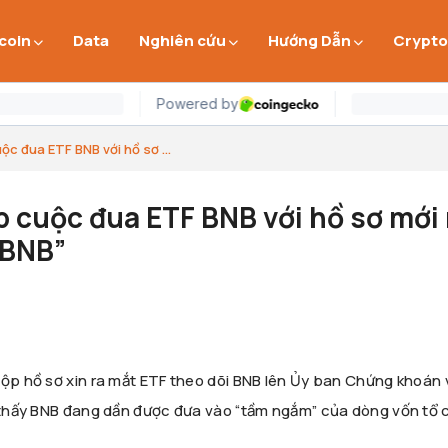
 coin
Data
Nghiên cứu
Hướng Dẫn
Crypto
ộc đua ETF BNB với hồ sơ ...
p cuộc đua ETF BNB với hồ sơ mới
GBNB”
nộp hồ sơ xin ra mắt ETF theo dõi BNB lên Ủy ban Chứng khoán 
o thấy BNB đang dần được đưa vào “tầm ngắm” của dòng vốn tổ c