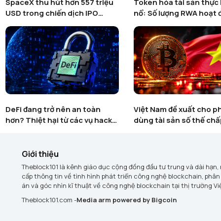
SpaceX thu hút hơn 557 triệu
Token hóa tài sản thực
USD trong chiến dịch IPO
nổ: Số lượng RWA hoạt
token hoá trên Binance
tăng gần 600% bất chấ
trường crypto suy yếu
DeFi đang trở nên an toàn
Việt Nam đề xuất cho p
hơn? Thiệt hại từ các vụ hack
dùng tài sản số thế chấ
giảm 74% khi AI thay đổi cuộc
vốn
chiến bảo mật blockchain
Giới thiệu
Theblock101 là kênh giáo dục cộng đồng đầu tư trung và dài hạn,
cấp thông tin về tình hình phát triển công nghệ blockchain, phân
án và góc nhìn kĩ thuật về công nghệ blockchain tại thị trường V
Theblock101.com -
Media arm powered by Bigcoin