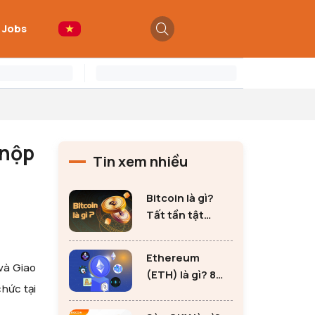
 Jobs
 nộp
Tin xem nhiều
Bitcoin là gì?
Tất tần tật
những thông tin
quan trọng về
Ethereum
Bitcoin
và Giao
(ETH) là gì? 8
hức tại
lưu ý không thể
bỏ qua khi đầu