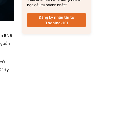
học đầu tư nhanh nhất?
Đăng ký nhận tin từ
Theblock101
ủa
BNB
 nguồn
 cầu.
21 tỷ