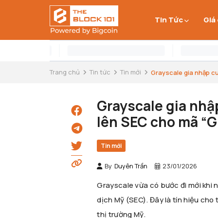
Tin Tức
Giá
Trang chủ
Tin tức
Tin mới
Grayscale gia nhập cu
Grayscale gia nhậ
lên SEC cho mã “
Tin mới
By
Duyên Trần
23/01/2026
Grayscale vừa có bước đi mới khi 
dịch Mỹ (SEC). Đây là tín hiệu ch
thị trường Mỹ.