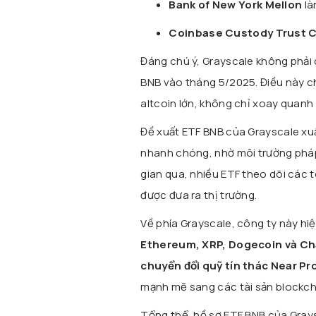
Bank of New York Mellon
là
Coinbase Custody Trust
Đáng chú ý, Grayscale không phải 
BNB vào tháng 5/2025. Điều này c
altcoin lớn, không chỉ xoay quanh
Đề xuất ETF BNB của Grayscale xuấ
nhanh chóng, nhờ môi trường pháp l
gian qua, nhiều ETF theo dõi các
được đưa ra thị trường.
Về phía Grayscale, công ty này hi
Ethereum, XRP, Dogecoin và Ch
chuyển đổi quỹ tín thác Near Pr
mạnh mẽ sang các tài sản blockch
Tổng thể, hồ sơ ETF BNB của Grays