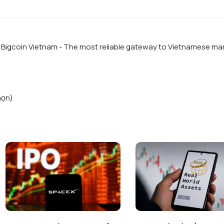
f Bigcoin Vietnam - The most reliable gateway to Vietnamese ma
họn)